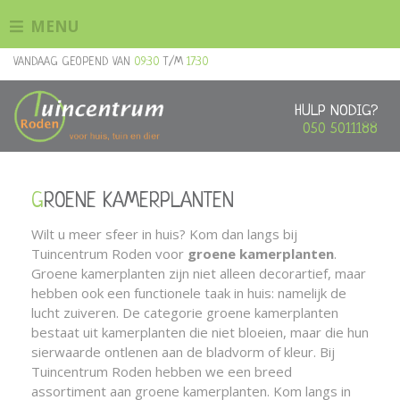
G
MENU
a
n
VANDAAG GEOPEND VAN
09:30
T/M
17:30
a
a
r
HULP NODIG?
c
050 5011188
o
n
t
GROENE KAMERPLANTEN
e
n
Wilt u meer sfeer in huis? Kom dan langs bij
t
Tuincentrum Roden voor
groene kamerplanten
.
Groene kamerplanten zijn niet alleen decorartief, maar
hebben ook een functionele taak in huis: namelijk de
lucht zuiveren. De categorie groene kamerplanten
bestaat uit kamerplanten die niet bloeien, maar die hun
sierwaarde ontlenen aan de bladvorm of kleur. Bij
Tuincentrum Roden hebben we een breed
assortiment aan groene kamerplanten. Kom langs in