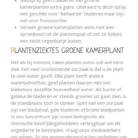
Bladspray geeft bladeren van groene
kamerplanten extra glans. Uiteraard is deze spray
niet geschikt voor "behaarde" bladeren maar bijv.
wel voor ficussoorten.
Verwen groene kamerplanten eens met een
sproeibeurt uit de plantenspuit of zet ze tijdens
een zacht regenbuitje buiten.
PLANTENZIEKTES GROENE KAMERPLANT
Net als bij mensen, raken planten soms ook wel eens
ziek. Een veel voorkomende oorzaak is dat u de plant
te veel water geeft. Elke plant heeft andere
waterbehoeften, geef planten daarom niet niet
klakkeloos dezelfde hoeveelheid water. Als bonte of
gekleurde bladeren er steeds groener uit gaan zien, is
de standplaats toch te donker. Spint kan een oorzaak
zijn van bladuitval, gele bladeren of bruine bladpunten.
In ons tuincentrum zijn zowel biologische als
chemische bestrijdingsmiddelen verkrijgbaar om dit
ongedierte te bestrijden. Vraag onze medewerkers
om advies. Zij zijn gespecialiseerd in het verhelpen van