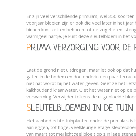
Er zijn veel verschillende primula’s, wel 350 soort
voorjaar bloeien zijn er ook die veel later in het ja
binnen kunt zetten behoren tot de zogeheten 'steng
warmgeel hartje. Je kunt deze sleutelbloem in het voo
PRIMA VERZORGING VOOR DE
Laat de grond niet uitdrogen, maar let ook op dat hun
gaten in de bodem en doe onderin een paar terracott
niet nat wordt bij het water geven. Geef ze het li
kalkhoudend kraanwater. Giet het water niet op de pl
verwarming. Verwijder telkens de uitgebloeide bloem
SLEUTELBLOEMEN IN DE TUIN
Het aanbod echte tuinplanten onder de primula's is he
aanleggen, tot hoge, veelkleurige etage-sleutelbloe
van maart tot mei lichtgeel bloeit op zijn lage sten