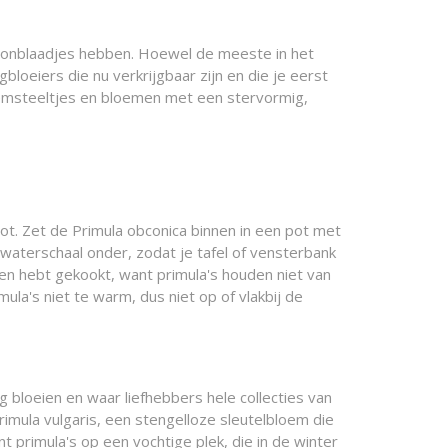
 kroonblaadjes hebben. Hoewel de meeste in het
bloeiers die nu verkrijgbaar zijn en die je eerst
loemsteeltjes en bloemen met een stervormig,
lrot. Zet de Primula obconica binnen in een pot met
waterschaal onder, zodat je tafel of vensterbank
en hebt gekookt, want primula's houden niet van
la's niet te warm, dus niet op of vlakbij de
ig bloeien en waar liefhebbers hele collecties van
imula vulgaris, een stengelloze sleutelbloem die
t primula's op een vochtige plek, die in de winter