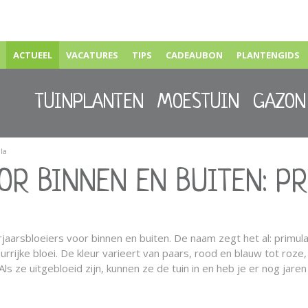
ACTUEEL
VACATURES
TIPS
CADEAUBON
PLANTENGIDS
TUINPLANTEN
MOESTUIN
GAZON
la
OOR BINNEN EN BUITEN: P
rjaarsbloeiers voor binnen en buiten. De naam zegt het al: primula
urrijke bloei. De kleur varieert van paars, rood en blauw tot roze,
Als ze uitgebloeid zijn, kunnen ze de tuin in en heb je er nog jare