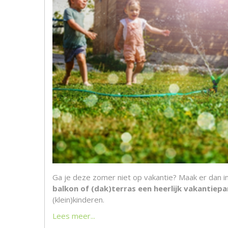
Ga je deze zomer niet op vakantie? Maak er dan i
balkon of (dak)terras een heerlijk vakantiepa
(klein)kinderen.
Lees meer...