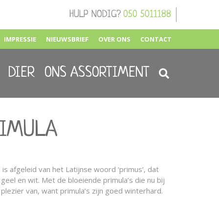
HULP NODIG?
050 5011188
IMPRESSIE
NIEUWSBRIEF
OVER ONS
CONTACT
DIER
ONS ASSORTIMENT
RIMULA
 is afgeleid van het Latijnse woord ‘primus’, dat
 geel en wit. Met de bloeiende primula’s die nu bij
n plezier van, want primula’s zijn goed winterhard.