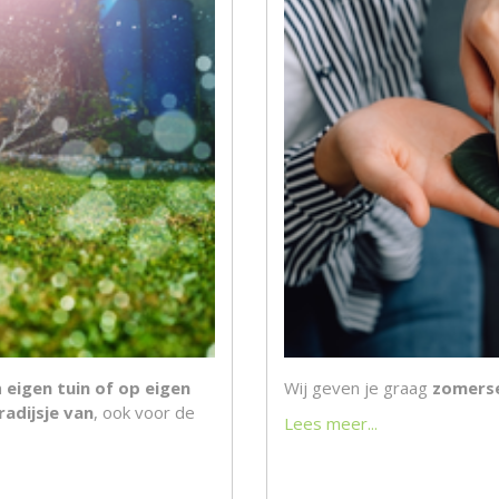
n
eigen tuin of op eigen
Wij geven je graag
zomerse
radijsje van
, ook voor de
Lees meer...