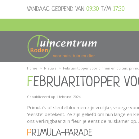
Ga
VANDAAG GEOPEND VAN
09:30
T/M
17:30
naar
content
Home
>
Nieuws
>
Februaritopper voor binnen en buiten: primu
FEBRUARITOPPER V
Gepubliceerd op
1 februari 2024
Primula’s of sleutelbloemen zijn vrolijke, vroege voo
‘eerste’ betekent. Ze zijn geliefd om hun lange en kle
ons verkrijgbaar zijn fleur je eerst de huiskamer op. 
PRIMULA-PARADE