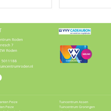
T
entrum Roden
resch 7
 ZW Roden
 5011188
tuincentrumroden.nl
anten Peize
Tuincentrum Assen
ten Peize
Tuincentrum Groningen