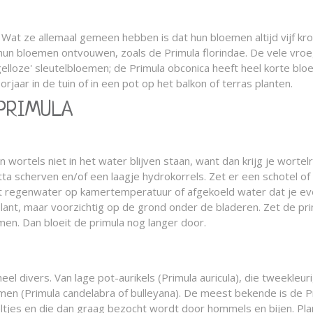
en. Wat ze allemaal gemeen hebben is dat hun bloemen altijd vijf
ar hun bloemen ontvouwen, zoals de Primula florindae. De vele vroeg
elloze' sleutelbloemen; de Primula obconica heeft heel korte b
rjaar in de tuin of in een pot op het balkon of terras planten.
 PRIMULA
 wortels niet in het water blijven staan, want dan krijg je worte
a scherven en/of een laagje hydrokorrels. Zet er een schotel of 
efst regenwater op kamertemperatuur of afgekoeld water dat je ev
ant, maar voorzichtig op de grond onder de bladeren. Zet de primu
en. Dan bloeit de primula nog langer door.
el divers. Van lage pot-aurikels (Primula auricula), die tweekleur
men (Primula candelabra of bulleyana). De meest bekende is de Pr
geltjes en die dan graag bezocht wordt door hommels en bijen. Plan