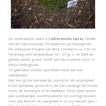
De nederlandse naam is
Californische cipres
, familie
van de Cupressaceae. De bladeren zijn blauwgroen.
De volwassen hoogte van deze
conifeer
is ca. 150 cm.
Verdraagt een temperatuur tot -25 gr. C. en blijft de
gehele winter groen. Heeft een decoratieve vorm. Is
slecht verkrijgbaar.
Te gebruiken zonder specifieke eisen aan hun
standplaats.
Met een grote sierwaarde, vooral bv. als accentplant
in het openbaar groen en in de tuin vanwege de mooie
vorm, de bloeiwijze of de bladkleur. Deze plant wenst
een voedselrijke, vochthoudende tot vochtige bodem.
Voor wat betreft de zuurgraad is ze vrij tolerant (pH =