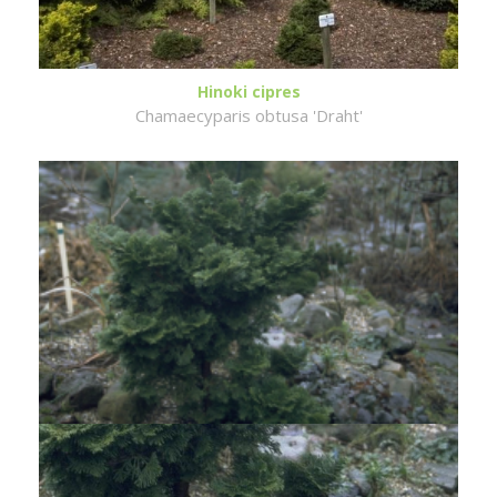
Hinoki cipres
Chamaecyparis obtusa 'Draht'