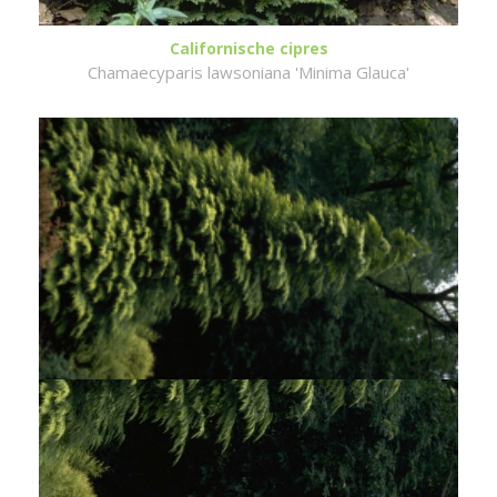
Californische cipres
Chamaecyparis lawsoniana 'Minima Glauca'