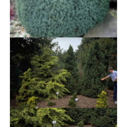
Dwergcypres
Chamaecyparis lawsoniana 'Nymph'