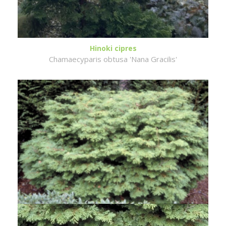
Hinoki cipres
Chamaecyparis obtusa 'Nana Gracilis'