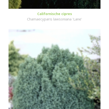
Californische cipres
Chamaecyparis lawsoniana 'Lane'