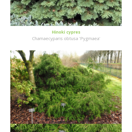
Hinoki cypres
Chamaecyparis obtusa 'Pygmaea'