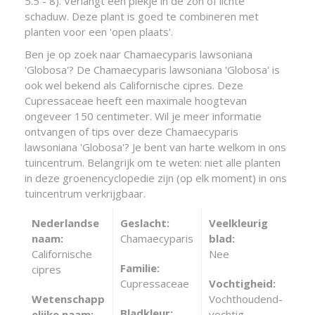
5.5 - 8). Verlangt een plekje in de zon of lichte
schaduw. Deze plant is goed te combineren met
planten voor een 'open plaats'.
Ben je op zoek naar Chamaecyparis lawsoniana
'Globosa'? De Chamaecyparis lawsoniana 'Globosa' is
ook wel bekend als Californische cipres. Deze
Cupressaceae heeft een maximale hoogtevan
ongeveer 150 centimeter. Wil je meer informatie
ontvangen of tips over deze Chamaecyparis
lawsoniana 'Globosa'? Je bent van harte welkom in ons
tuincentrum. Belangrijk om te weten: niet alle planten
in deze groenencyclopedie zijn (op elk moment) in ons
tuincentrum verkrijgbaar.
Nederlandse
Geslacht:
Veelkleurig
naam:
Chamaecyparis
blad:
Californische
Nee
Familie:
cipres
Cupressaceae
Vochtigheid:
Wetenschapp
Vochthoudend-
Bladkleur:
elijke naam:
vochtig