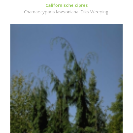
Californische cipres
Chamaecyparis lawsoniana 'Diks Weeping'