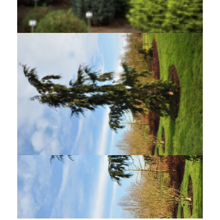
Californische cipres
Chamaecyparis lawsoniana 'Grayswood Pillar'