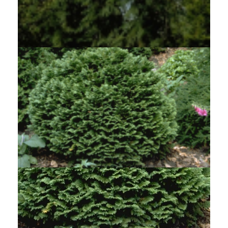
Californische cipres
Chamaecyparis lawsoniana 'Dik's Weeping'