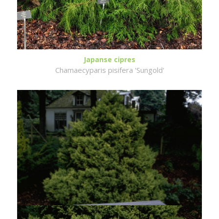
Japanse cipres
Chamaecyparis pisifera 'Sungold'