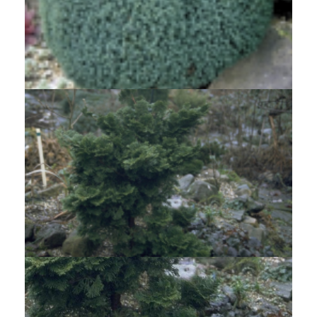
Dwergcypres
Chamaecyparis lawsoniana 'Nymph'