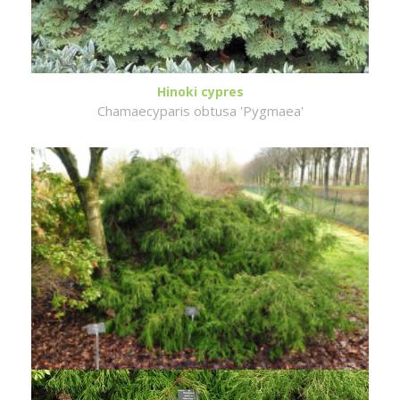
Hinoki cypres
Chamaecyparis obtusa 'Pygmaea'