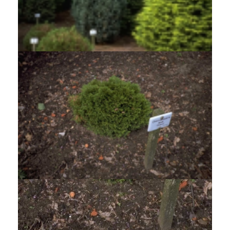
Californische cipres
Chamaecyparis lawsoniana 'Grayswood Pillar'