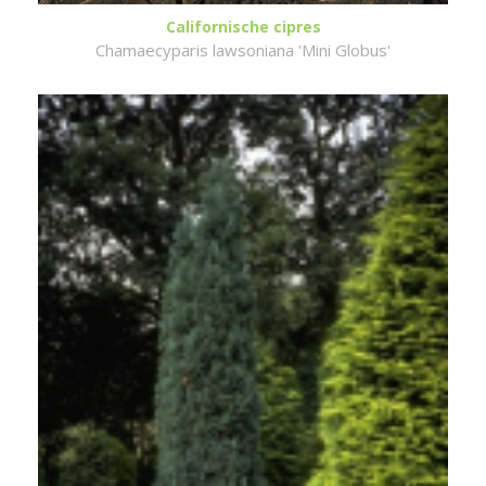
Californische cipres
Chamaecyparis lawsoniana 'Mini Globus'