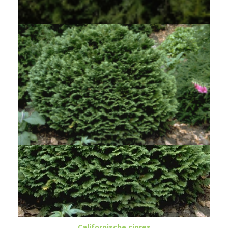
Chamaecyparis lawsoniana 'Dik's Weeping'
Californische cipres