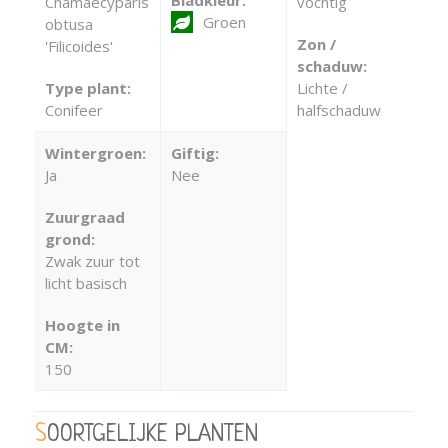
Chamaecyparis
vochtig
Groen
obtusa
Zon /
'Filicoides'
schaduw:
Type plant:
Lichte /
Conifeer
halfschaduw
Wintergroen:
Giftig:
Ja
Nee
Zuurgraad
grond:
Zwak zuur tot
licht basisch
Hoogte in
CM:
150
SOORTGELIJKE PLANTEN