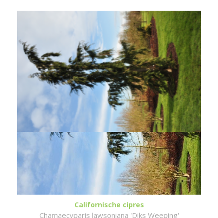
Californische cipres
Chamaecyparis lawsoniana 'Diks Weeping'