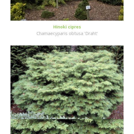
Hinoki cipres
Chamaecyparis obtusa 'Draht'