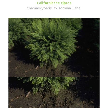
Californische cipres
Chamaecyparis lawsoniana 'Lane'