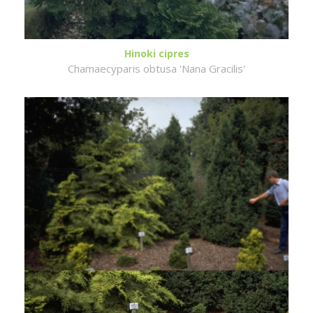
Hinoki cipres
Chamaecyparis obtusa 'Nana Gracilis'