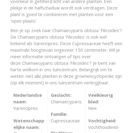
voorkeur in gefilterd licht van andere planten. Een
plekje in de halfschaduw wordt ook verdragen. Deze
plant is goed te combineren met planten voor een
'open plaats'.
Ben je op zoek naar Chamaecyparis obtusa 'Filicoides'?
De Chamaecyparis obtusa 'Filicoides' is ook wel
bekend als Varencipres. Deze Cupressaceae heeft een
maximale hoogtevan ongeveer 150 centimeter. Wil je
meer informatie ontvangen of tips over
deze Chamaecyparis obtusa 'Filicoides'? Je bent van
harte welkom in ons tuincentrum. Belangrijk om te
weten: niet alle planten in deze groenencyclopedie zijn
(op elk moment) in ons tuincentrum verkrijgbaar.
Nederlandse
Geslacht:
Veelkleurig
naam:
Chamaecyparis
blad:
Varencipres
Nee
Familie:
Wetenschapp
Cupressaceae
Vochtigheid:
elijke naam:
Vochthoudend-
Bladkleur: