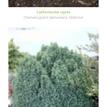
Californische cipres
Chamaecyparis lawsoniana 'Globosa'