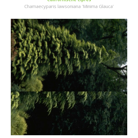
Chamaecyparis lawsoniana 'Minima Glauca'