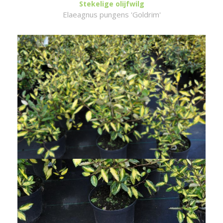
Stekelige olijfwilg
Elaeagnus pungens 'Goldrim'