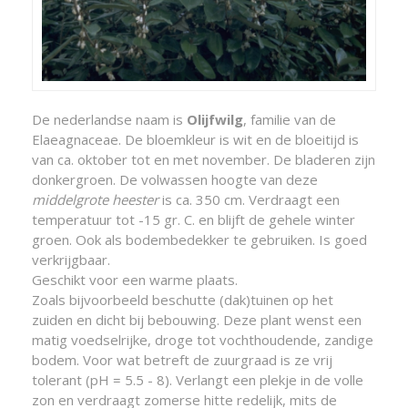
De nederlandse naam is
Olijfwilg
, familie van de
Elaeagnaceae. De bloemkleur is wit en de bloeitijd is
van ca. oktober tot en met november. De bladeren zijn
donkergroen. De volwassen hoogte van deze
middelgrote heester
is ca. 350 cm. Verdraagt een
temperatuur tot -15 gr. C. en blijft de gehele winter
groen. Ook als bodembedekker te gebruiken. Is goed
verkrijgbaar.
Geschikt voor een warme plaats.
Zoals bijvoorbeeld beschutte (dak)tuinen op het
zuiden en dicht bij bebouwing. Deze plant wenst een
matig voedselrijke, droge tot vochthoudende, zandige
bodem. Voor wat betreft de zuurgraad is ze vrij
tolerant (pH = 5.5 - 8). Verlangt een plekje in de volle
zon en verdraagt zomerse hitte redelijk, mits de