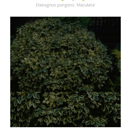
Elaeagnus pungens 'Maculata'