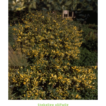
Elaeagnus x ebbingei 'Gilt Edge'
Stekelige olijfwilg