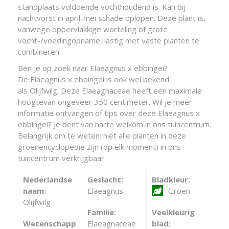
standplaats voldoende vochthoudend is. Kan bij
nachtvorst in april-mei schade oplopen. Deze plant is,
vanwege oppervlakkige worteling of grote
vocht-/voedingopname, lastig met vaste planten te
combineren.
Ben je op zoek naar Elaeagnus x ebbingei?
De Elaeagnus x ebbingei is ook wel bekend
als Olijfwilg. Deze Elaeagnaceae heeft een maximale
hoogtevan ongeveer 350 centimeter. Wil je meer
informatie ontvangen of tips over deze Elaeagnus x
ebbingei? Je bent van harte welkom in ons tuincentrum.
Belangrijk om te weten: niet alle planten in deze
groenencyclopedie zijn (op elk moment) in ons
tuincentrum verkrijgbaar.
Nederlandse
Geslacht:
Bladkleur:
naam:
Elaeagnus
Groen
Olijfwilg
Familie:
Veelkleurig
Wetenschapp
Elaeagnaceae
blad: