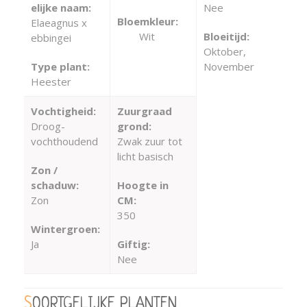
elijke naam:
Nee
Bloemkleur:
Elaeagnus x
Wit
Bloeitijd:
ebbingei
Oktober,
Type plant:
November
Heester
Vochtigheid:
Zuurgraad
Droog-
grond:
vochthoudend
Zwak zuur tot
licht basisch
Zon /
schaduw:
Hoogte in
Zon
CM:
350
Wintergroen:
Ja
Giftig:
Nee
SOORTGELIJKE PLANTEN