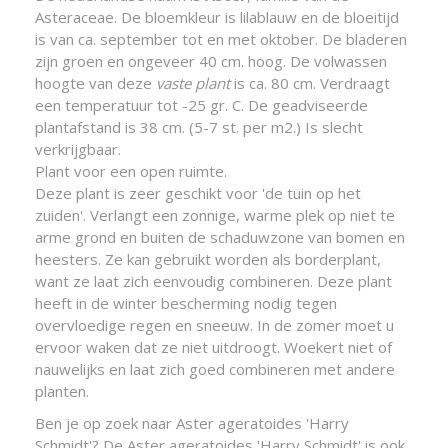
Asteraceae. De bloemkleur is lilablauw en de bloeitijd
is van ca. september tot en met oktober. De bladeren
zijn groen en ongeveer 40 cm. hoog. De volwassen
hoogte van deze
vaste plant
is ca. 80 cm. Verdraagt
een temperatuur tot -25 gr. C. De geadviseerde
plantafstand is 38 cm. (5-7 st. per m2.) Is slecht
verkrijgbaar.
Plant voor een open ruimte.
Deze plant is zeer geschikt voor 'de tuin op het
zuiden'. Verlangt een zonnige, warme plek op niet te
arme grond en buiten de schaduwzone van bomen en
heesters. Ze kan gebruikt worden als borderplant,
want ze laat zich eenvoudig combineren. Deze plant
heeft in de winter bescherming nodig tegen
overvloedige regen en sneeuw. In de zomer moet u
ervoor waken dat ze niet uitdroogt. Woekert niet of
nauwelijks en laat zich goed combineren met andere
planten.
Ben je op zoek naar Aster ageratoides 'Harry
Schmidt'? De Aster ageratoides 'Harry Schmidt' is ook