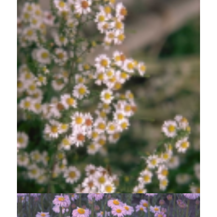
Aster
Aster falcatus 'White Heather'