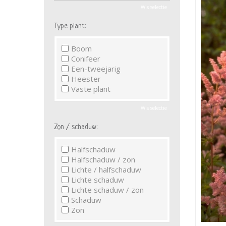
Wis selectie
Type plant:
Boom
Conifeer
Een-tweejarig
Heester
Vaste plant
Wis selectie
Zon / schaduw:
Halfschaduw
Halfschaduw / zon
Lichte / halfschaduw
Lichte schaduw
Lichte schaduw / zon
Schaduw
Zon