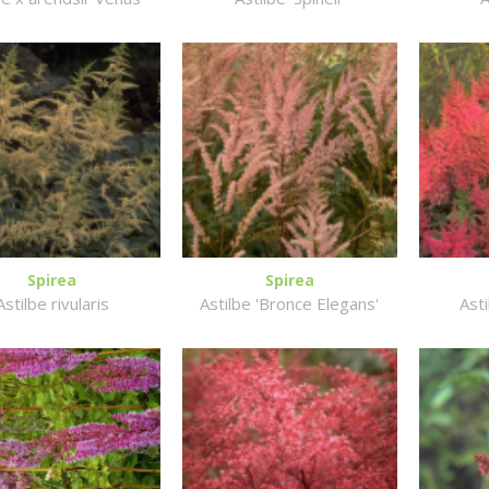
Spirea
Spirea
Astilbe rivularis
Astilbe 'Bronce Elegans'
Ast