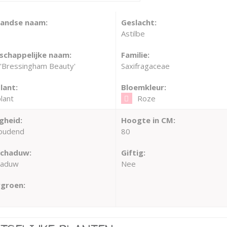
landse naam:
Geslacht:
Astilbe
chappelijke naam:
Familie:
 'Bressingham Beauty'
Saxifragaceae
lant:
Bloemkleur:
lant
Roze
gheid:
Hoogte in CM:
oudend
80
schaduw:
Giftig:
haduw
Nee
groen: