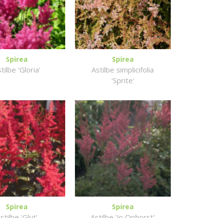
Spirea
Spirea
tilbe 'Gloria'
Astilbe simplicifolia
'Sprite'
Spirea
Spirea
stilbe 'Glut'
Astilbe 'Jo Ophorst'