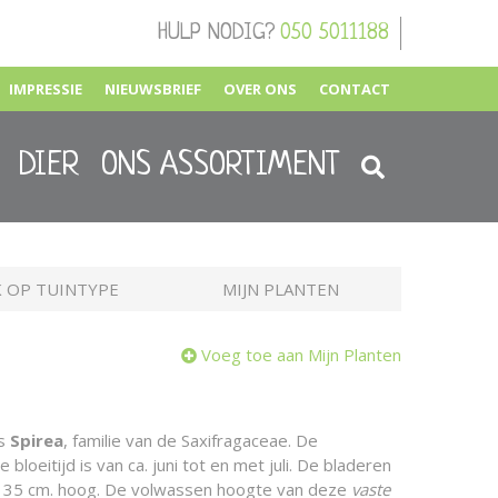
HULP NODIG?
050 5011188
IMPRESSIE
NIEUWSBRIEF
OVER ONS
CONTACT
DIER
ONS ASSORTIMENT
 OP TUINTYPE
MIJN PLANTEN
Voeg toe aan Mijn Planten
is
Spirea
, familie van de Saxifragaceae. De
 bloeitijd is van ca. juni tot en met juli. De bladeren
r 35 cm. hoog. De volwassen hoogte van deze
vaste