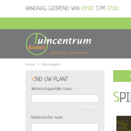
Ga
VANDAAG GEOPEND VAN
09:00
T/M
17:00
naar
content
Home
>
Plantengids
VIND UW PLANT
Wetenschappelijke naam:
SP
Wis selectie
Nederlandse naam: