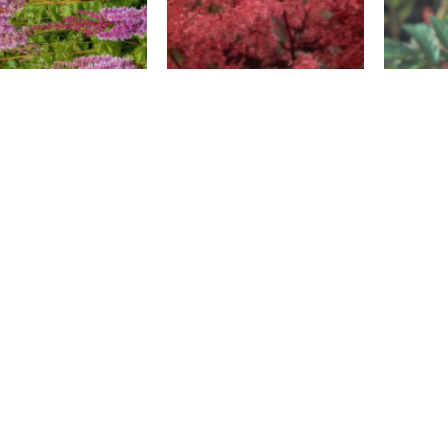
Spirea
Spirea
be taquetii superba
Astilbe 'Aphrodite'
A
Spirea
Spirea
be 'Hennie Graafland'
Astilbe chinensis 'Pumila'
Astil