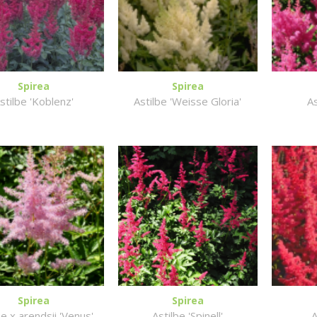
Spirea
Spirea
stilbe 'Koblenz'
Astilbe 'Weisse Gloria'
As
Spirea
Spirea
be x arendsii 'Venus'
Astilbe 'Spinell'
A