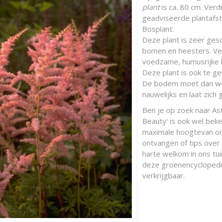
plant
is ca. 80 cm. Verd
geadviseerde plantafsta
Bosplant.
Deze plant is zeer ges
bomen en heesters. Ver
voedzame, humusrijke 
Deze plant is ook te ge
De bodem moet dan wel
nauwelijks en laat zic
Ben je op zoek naar As
Beauty' is ook wel bek
maximale hoogtevan ong
ontvangen of tips over
harte welkom in ons tui
deze groenencyclopedie
verkrijgbaar.