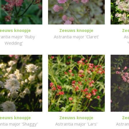
eeuws knoopje
Zeeuws knoopje
Ze
rantia major 'Ruby
Astrantia major 'Claret'
As
Wedding'
eeuws knoopje
Zeeuws knoopje
Ze
ntia major 'Shaggy'
Astrantia major 'Lars'
Astran