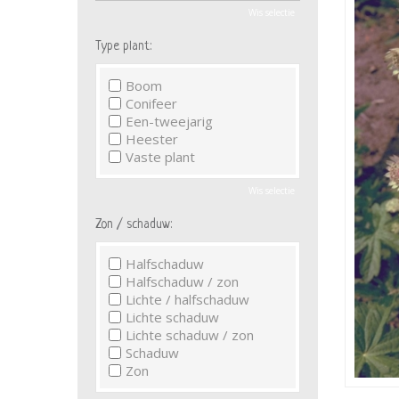
Wis selectie
Type plant:
Boom
Conifeer
Een-tweejarig
Heester
Vaste plant
Wis selectie
Zon / schaduw:
Halfschaduw
Halfschaduw / zon
Lichte / halfschaduw
Lichte schaduw
Lichte schaduw / zon
Schaduw
Zon