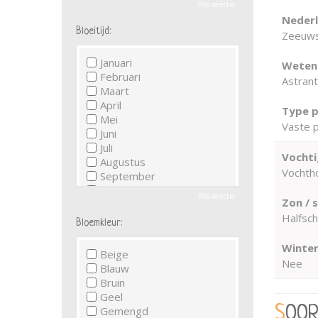
Wis selectie
Neder
Bloeitijd:
Zeeuws
Januari
Wetens
Februari
Astrant
Maart
April
Type p
Mei
Vaste p
Juni
Juli
Vochti
Augustus
Vochth
September
Oktober
Wis selectie
Zon / 
November
Halfsc
December
Bloemkleur:
Winter
Beige
Nee
Blauw
Bruin
Geel
SOO
Gemengd