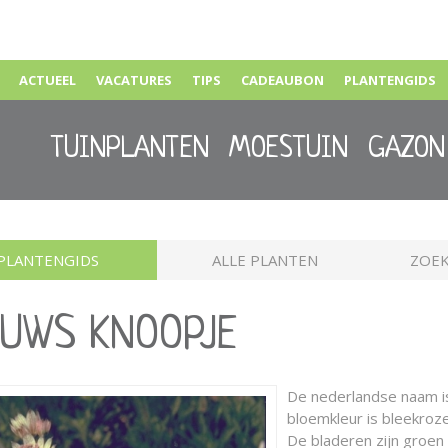
ACTUEEL
VACATURES
TIPS
CADEAUBON
PLANTENGIDS
TUINPLANTEN
MOESTUIN
GAZON
PLANTENGIDS
ALLE PLANTEN
ZOEK
EUWS KNOOPJE
De nederlandse naam 
bloemkleur is bleekroze 
De bladeren zijn groe