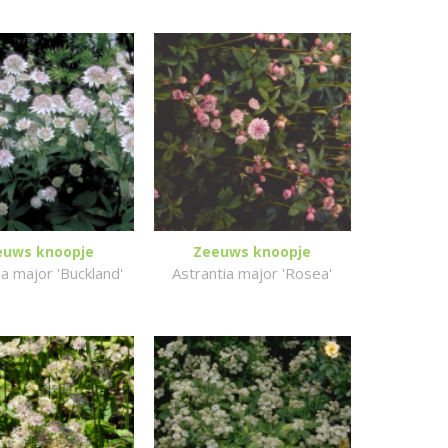
euws knoopje
Zeeuws knoopje
ia major 'Buckland'
Astrantia major 'Rosea'