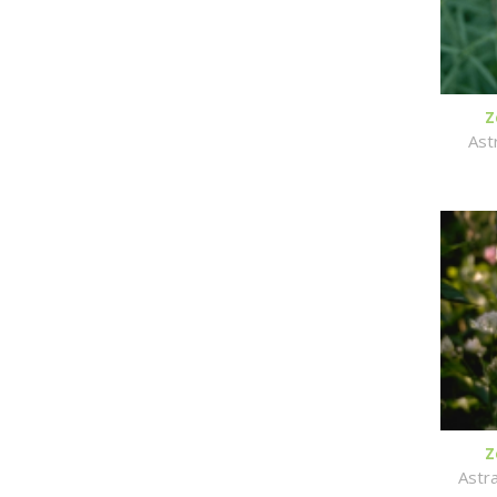
Z
Ast
Z
Astra