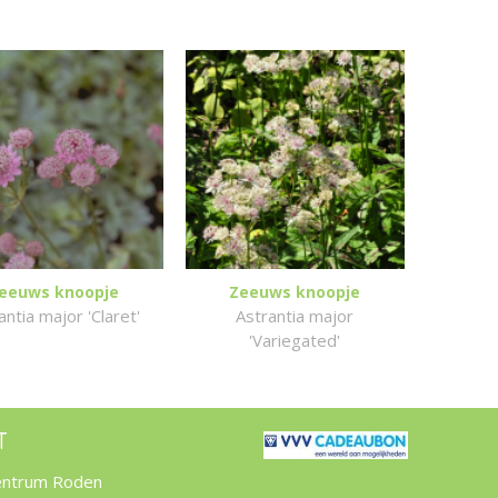
eeuws knoopje
Zeeuws knoopje
antia major 'Claret'
Astrantia major
'Variegated'
T
entrum Roden