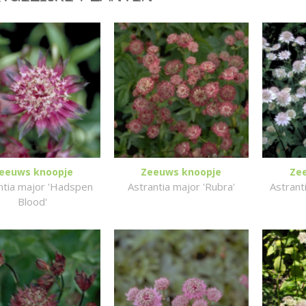
eeuws knoopje
Zeeuws knoopje
Ze
ntia major 'Hadspen
Astrantia major 'Rubra'
Astrant
Blood'