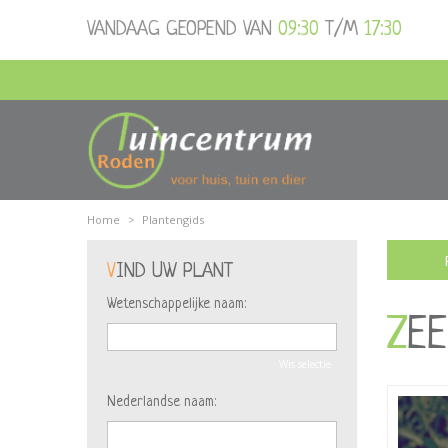
Ga
VANDAAG GEOPEND VAN
09:30
T/M
17:30
naar
content
Home
>
Plantengids
VIND UW PLANT
Wetenschappelijke naam:
ZE
Wis selectie
Nederlandse naam: