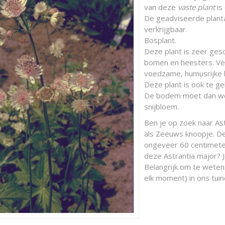
van deze
vaste plant
is
De geadviseerde plantaf
verkrijgbaar.
Bosplant.
Deze plant is zeer ges
bomen en heesters. Ver
voedzame, humusrijke 
Deze plant is ook te ge
De bodem moet dan wel
snijbloem.
Ben je op zoek naar As
als Zeeuws knoopje. D
ongeveer 60 centimeter
deze Astrantia major? 
Belangrijk om te weten:
elk moment) in ons tuin