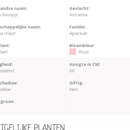
landse naam:
Geslacht:
 knoopje
Astrantia
chappelijke naam:
Familie:
ia major
Apiaceae
lant:
Bloemkleur:
lant
Roze
gheid:
Hoogte in CM:
oudend
60
schaduw:
Giftig:
haduw
Nee
groen:
RTGELIJKE PLANTEN