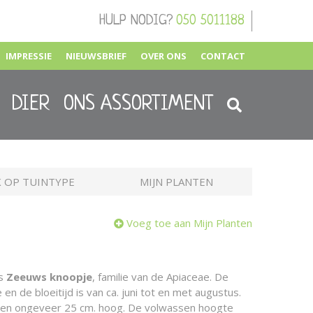
HULP NODIG?
050 5011188
IMPRESSIE
NIEUWSBRIEF
OVER ONS
CONTACT
DIER
ONS ASSORTIMENT
 OP TUINTYPE
MIJN PLANTEN
Voeg toe aan Mijn Planten
is
Zeeuws knoopje
, familie van de Apiaceae. De
en de bloeitijd is van ca. juni tot en met augustus.
n en ongeveer 25 cm. hoog. De volwassen hoogte