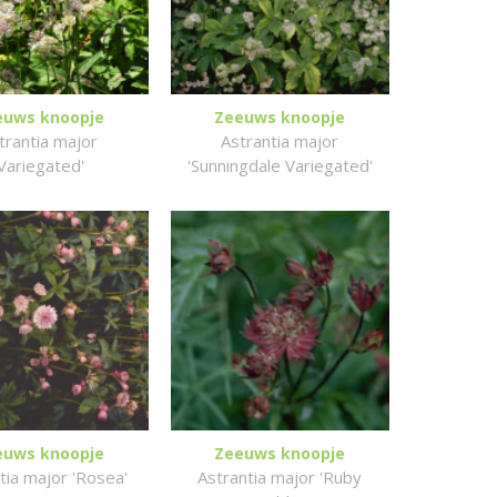
euws knoopje
Zeeuws knoopje
trantia major
Astrantia major
'Variegated'
'Sunningdale Variegated'
euws knoopje
Zeeuws knoopje
tia major 'Rosea'
Astrantia major 'Ruby