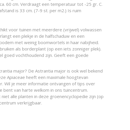
 ca. 60 cm. Verdraagt een temperatuur tot -25 gr. C.
stand is 33 cm. (7-9 st. per m2.) Is ruim
chikt voor tuinen met meerdere (vrijwel) volwassen
langt een plekje in de halfschaduw en een
bodem met weinig boomwortels in haar nabijheid.
bruiken als borderplant (op een iets zonniger plek).
 goed vochthoudend zijn. Geeft een goede
trantia major? De Astrantia major is ook wel bekend
eze Apiaceae heeft een maximale hoogtevan
. Wil je meer informatie ontvangen of tips over
Je bent van harte welkom in ons tuincentrum.
 niet alle planten in deze groenencyclopedie zijn (op
centrum verkrijgbaar.