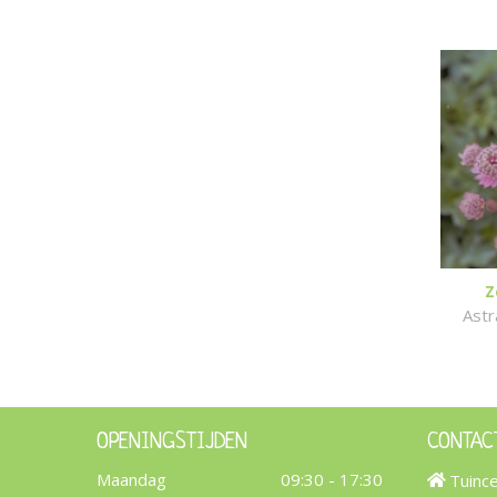
Z
Astr
OPENINGSTIJDEN
CONTAC
Maandag
09:30 - 17:30
Tuinc