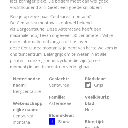
iets zonniger plek). De bodem moet dan wel goed
vochthoudend zijn. Geeft een goede snijbloem.
Ben je op zoek naar Centaurea montana?
De Centaurea montana is ook wel bekend
als Bergcentaurie. Deze Asteraceae heeft een
maximale hoogtevan ongeveer 50 centimeter. Wil je
meer informatie ontvangen of tips over
deze Centaurea montana? Je bent van harte welkom in
ons tuincentrum. Belangrijk om te weten: niet alle
planten in deze groenencyclopedie zijn (op elk
moment) in ons tuincentrum verkrijgbaar.
Nederlandse
Geslacht:
Bladkleur:
naam:
Centaurea
Grijs
Bergcentaurie
Familie:
Veelkleurig
Wetenschapp
Asteraceae
blad:
elijke naam:
Nee
Bloemkleur:
Centaurea
Blauw
Bloeitijd:
montana
Juni, Juli