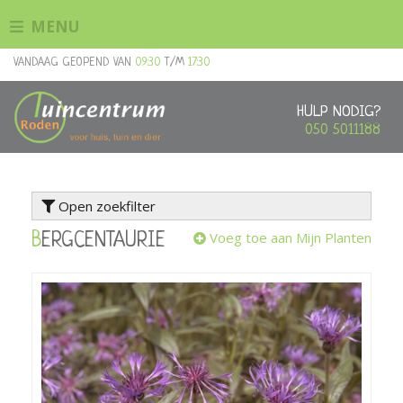
G
MENU
a
n
VANDAAG GEOPEND VAN
09:30
T/M
17:30
a
a
r
HULP NODIG?
c
050 5011188
o
n
t
Open zoekfilter
e
n
Voeg toe aan Mijn Planten
BERGCENTAURIE
t