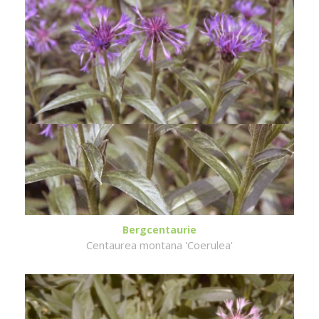
Bergcentaurie
Centaurea montana 'Coerulea'