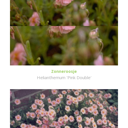
Zonneroosje
Helianthemum 'Pink Double'