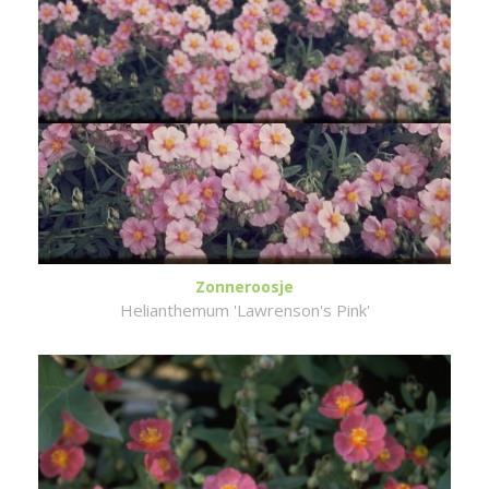
Zonneroosje
Helianthemum 'Lawrenson's Pink'