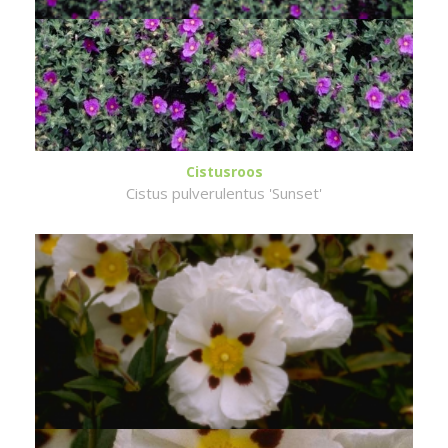
Cistusroos
Cistus pulverulentus 'Sunset'