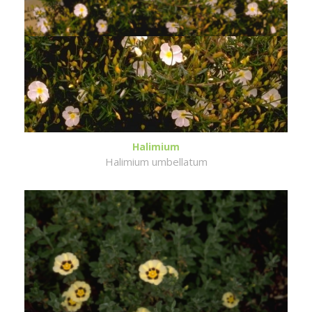
Halimium
Halimium umbellatum