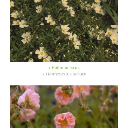
x Halimiocistus
x Halimiocistus sahucii