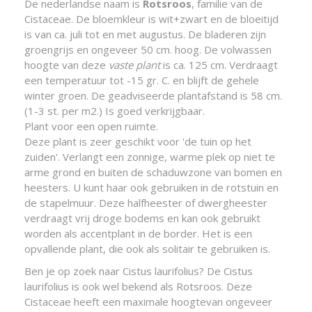
De nederlandse naam is
Rotsroos
, familie van de
Cistaceae. De bloemkleur is wit+zwart en de bloeitijd
is van ca. juli tot en met augustus. De bladeren zijn
groengrijs en ongeveer 50 cm. hoog. De volwassen
hoogte van deze
vaste plant
is ca. 125 cm. Verdraagt
een temperatuur tot -15 gr. C. en blijft de gehele
winter groen. De geadviseerde plantafstand is 58 cm.
(1-3 st. per m2.) Is goed verkrijgbaar.
Plant voor een open ruimte.
Deze plant is zeer geschikt voor 'de tuin op het
zuiden'. Verlangt een zonnige, warme plek op niet te
arme grond en buiten de schaduwzone van bomen en
heesters. U kunt haar ook gebruiken in de rotstuin en
de stapelmuur. Deze halfheester of dwergheester
verdraagt vrij droge bodems en kan ook gebruikt
worden als accentplant in de border. Het is een
opvallende plant, die ook als solitair te gebruiken is.
Ben je op zoek naar Cistus laurifolius? De Cistus
laurifolius is ook wel bekend als Rotsroos. Deze
Cistaceae heeft een maximale hoogtevan ongeveer