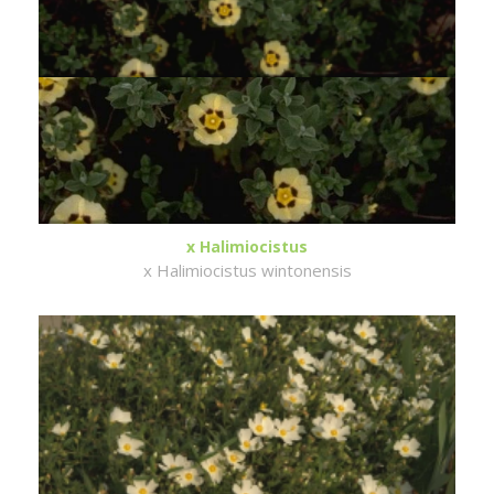
x Halimiocistus
x Halimiocistus wintonensis