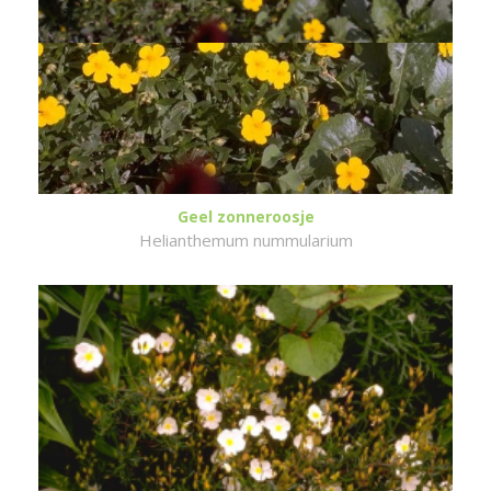
Geel zonneroosje
Helianthemum nummularium