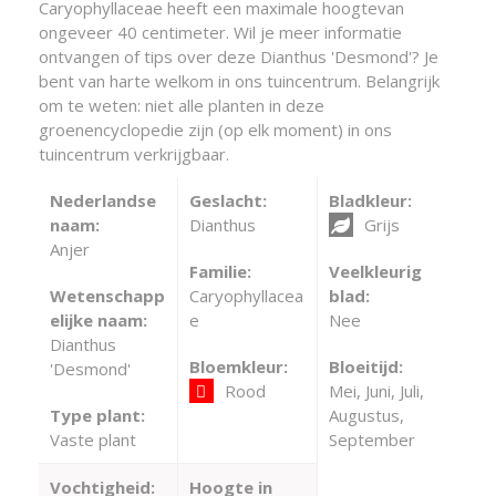
Caryophyllaceae heeft een maximale hoogtevan
ongeveer 40 centimeter. Wil je meer informatie
ontvangen of tips over deze Dianthus 'Desmond'? Je
bent van harte welkom in ons tuincentrum. Belangrijk
om te weten: niet alle planten in deze
groenencyclopedie zijn (op elk moment) in ons
tuincentrum verkrijgbaar.
Nederlandse
Geslacht:
Bladkleur:
naam:
Dianthus
Grijs
Anjer
Familie:
Veelkleurig
Wetenschapp
Caryophyllacea
blad:
elijke naam:
e
Nee
Dianthus
Bloemkleur:
Bloeitijd:
'Desmond'
Rood
Mei, Juni, Juli,
Type plant:
Augustus,
Vaste plant
September
Vochtigheid:
Hoogte in