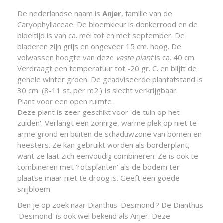
De nederlandse naam is
Anjer
, familie van de
Caryophyllaceae. De bloemkleur is donkerrood en de
bloeitijd is van ca. mei tot en met september. De
bladeren zijn grijs en ongeveer 15 cm. hoog. De
volwassen hoogte van deze
vaste plant
is ca. 40 cm.
Verdraagt een temperatuur tot -20 gr. C. en blijft de
gehele winter groen. De geadviseerde plantafstand is
30 cm. (8-11 st. per m2.) Is slecht verkrijgbaar.
Plant voor een open ruimte.
Deze plant is zeer geschikt voor 'de tuin op het
zuiden'. Verlangt een zonnige, warme plek op niet te
arme grond en buiten de schaduwzone van bomen en
heesters. Ze kan gebruikt worden als borderplant,
want ze laat zich eenvoudig combineren. Ze is ook te
combineren met 'rotsplanten' als de bodem ter
plaatse maar niet te droog is. Geeft een goede
snijbloem.
Ben je op zoek naar Dianthus 'Desmond'? De Dianthus
'Desmond' is ook wel bekend als Anjer. Deze