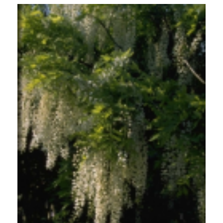
Blauweregen
Wisteria floribunda 'Shiro-noda'