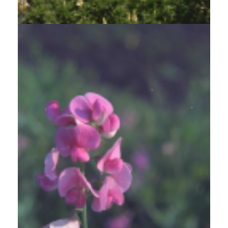
Lupinus arboreus 'Golden Spire'
Brede lathyrus