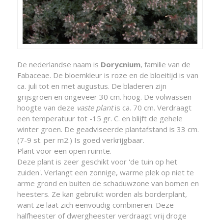
De nederlandse naam is
Dorycnium
, familie van de
Fabaceae. De bloemkleur is roze en de bloeitijd is van
ca. juli tot en met augustus. De bladeren zijn
grijsgroen en ongeveer 30 cm. hoog. De volwassen
hoogte van deze
vaste plant
is ca. 70 cm. Verdraagt
een temperatuur tot -15 gr. C. en blijft de gehele
winter groen. De geadviseerde plantafstand is 33 cm.
(7-9 st. per m2.) Is goed verkrijgbaar.
Plant voor een open ruimte.
Deze plant is zeer geschikt voor 'de tuin op het
zuiden'. Verlangt een zonnige, warme plek op niet te
arme grond en buiten de schaduwzone van bomen en
heesters. Ze kan gebruikt worden als borderplant,
want ze laat zich eenvoudig combineren. Deze
halfheester of dwergheester verdraagt vrij droge