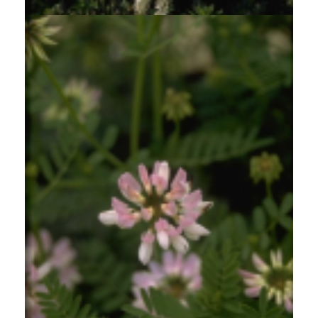
Bont kroonkruid
Securigera varia