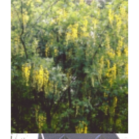
Bastaardgoudenregen
Laburnum x watereri 'Vossii'