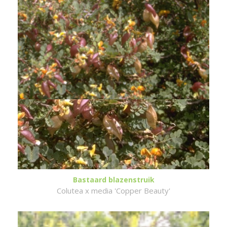
Bastaard blazenstruik
Colutea x media 'Copper Beauty'