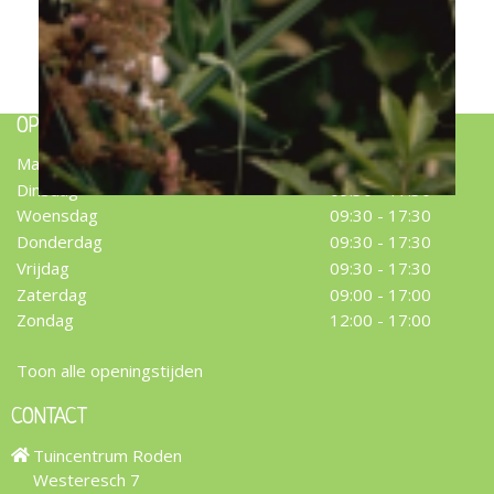
Brede lathyrus
Lathyrus latifolius 'White Pearl'
OPENINGSTIJDEN
Maandag
09:30 - 17:30
Dinsdag
09:30 - 17:30
Woensdag
09:30 - 17:30
Donderdag
09:30 - 17:30
Vrijdag
09:30 - 17:30
Zaterdag
09:00 - 17:00
Zondag
12:00 - 17:00
Toon alle openingstijden
CONTACT
Tuincentrum Roden
Westeresch 7