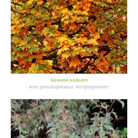
Gewone esdoorn
Acer pseudoplatanus 'Atropurpureum'