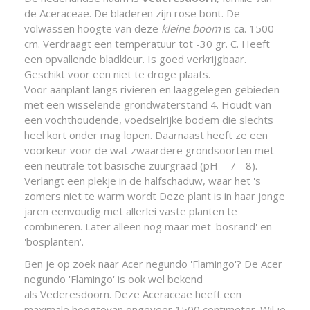
de Aceraceae. De bladeren zijn rose bont. De
volwassen hoogte van deze
kleine boom
is ca. 1500
cm. Verdraagt een temperatuur tot -30 gr. C. Heeft
een opvallende bladkleur. Is goed verkrijgbaar.
Geschikt voor een niet te droge plaats.
Voor aanplant langs rivieren en laaggelegen gebieden
met een wisselende grondwaterstand 4. Houdt van
een vochthoudende, voedselrijke bodem die slechts
heel kort onder mag lopen. Daarnaast heeft ze een
voorkeur voor de wat zwaardere grondsoorten met
een neutrale tot basische zuurgraad (pH = 7 - 8).
Verlangt een plekje in de halfschaduw, waar het 's
zomers niet te warm wordt Deze plant is in haar jonge
jaren eenvoudig met allerlei vaste planten te
combineren. Later alleen nog maar met 'bosrand' en
'bosplanten'.
Ben je op zoek naar Acer negundo 'Flamingo'? De Acer
negundo 'Flamingo' is ook wel bekend
als Vederesdoorn. Deze Aceraceae heeft een
maximale hoogtevan ongeveer 1500 centimeter. Wil je