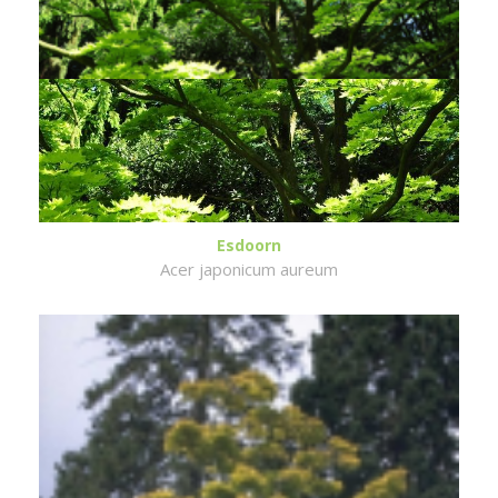
Esdoorn
Acer japonicum aureum