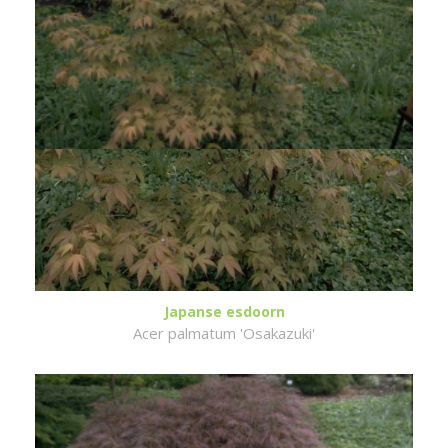
Japanse esdoorn
Acer palmatum 'Osakazuki'