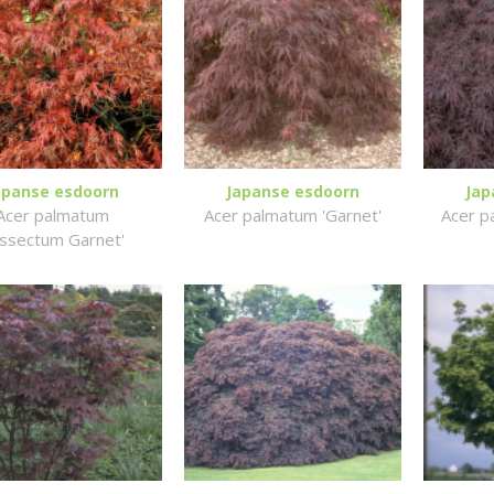
apanse esdoorn
Japanse esdoorn
Jap
Acer palmatum
Acer palmatum 'Garnet'
Acer p
issectum Garnet'