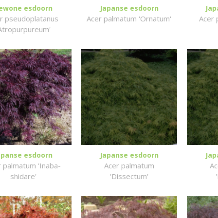
ewone esdoorn
Japanse esdoorn
Jap
r pseudoplatanus
Acer palmatum 'Ornatum'
Acer 
Atropurpureum'
apanse esdoorn
Japanse esdoorn
Jap
r palmatum 'Inaba-
Acer palmatum
Ac
shidare'
'Dissectum'