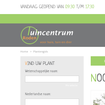
Ga
VANDAAG GEOPEND VAN
09:30
T/M
17:30
naar
content
Home
>
Plantengids
VIND UW PLANT
Wetenschappelijke naam:
N
Wis selectie
Nederlandse naam: