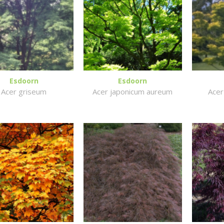
Esdoorn
Esdoorn
Acer griseum
Acer japonicum aureum
Acer