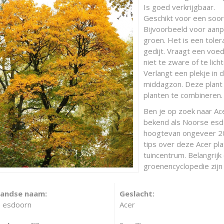
Is goed verkrijgbaar.
Geschikt voor een soort
Bijvoorbeeld voor aanp
groen. Het is een toler
gedijt. Vraagt een voe
niet te zware of te lich
Verlangt een plekje in d
middagzon. Deze plant i
planten te combineren. 
Ben je op zoek naar Ac
bekend als Noorse esd
hoogtevan ongeveer 200
tips over deze Acer pl
tuincentrum. Belangrijk
groenencyclopedie zijn 
landse naam:
Geslacht:
 esdoorn
Acer