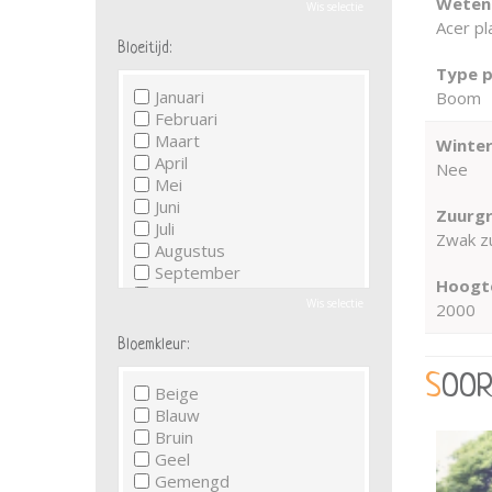
Wetens
Wis selectie
Acer pl
Bloeitijd:
Type p
Januari
Boom
Februari
Maart
Winter
April
Nee
Mei
Juni
Zuurgr
Juli
Zwak zu
Augustus
September
Hoogte
Oktober
Wis selectie
2000
November
December
Bloemkleur:
SOO
Beige
Blauw
Bruin
Geel
Gemengd