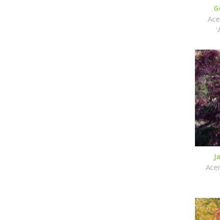
G
Ace
'
J
Ace