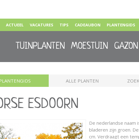
ACTUEEL
VACATURES
TIPS
CADEAUBON
PLANTENGIDS
TUINPLANTEN
MOESTUIN
GAZON
PLANTENGIDS
ALLE PLANTEN
ZOEK
OORSE ESDOORN
De nederlandse naam 
bladeren zijn groen. 
cm. Verdraagt een temp