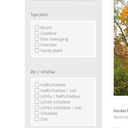
Wis selectie
Type plant:
Boom
Conifeer
Een-tweejarig
Heester
Vaste plant
Wis selectie
Zon / schaduw:
Halfschaduw
Halfschaduw / zon
Lichte / halfschaduw
Lichte schaduw
Lichte schaduw / zon
Neder
Schaduw
Noorse
Zon