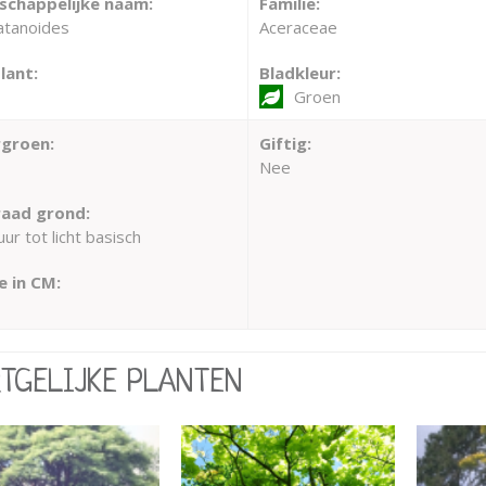
chappelijke naam:
Familie:
atanoides
Aceraceae
lant:
Bladkleur:
Groen
groen:
Giftig:
Nee
aad grond:
ur tot licht basisch
 in CM:
RTGELIJKE PLANTEN