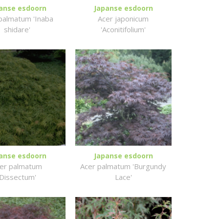
anse esdoorn
Japanse esdoorn
palmatum 'Inaba
Acer japonicum
shidare'
'Aconitifolium'
anse esdoorn
Japanse esdoorn
er palmatum
Acer palmatum 'Burgundy
'Dissectum'
Lace'