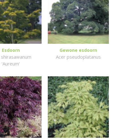
Esdoorn
Gewone esdoorn
 shirasawanum
Acer pseudoplatanus
'Aureum'