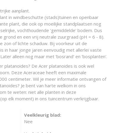
rijke aanplant.
lant in windbeschutte (stads)tuinen en openbaar
ante plant, die ook op moeilijke standplaatsen nog
dselrijke, vochthoudende 'gemiddelde' bodem. Dus
te grond en een vrij neutrale zuurgraad (pH = 6 - 8).
e zon of lichte schaduw. Bij voorkeur uit de
s in haar jonge jaren eenvoudig met allerlei vaste
Later alleen nog maar met 'bosrand' en 'bosplanten'.
er platanoides? De Acer platanoides is ook wel
oorn. Deze Aceraceae heeft een maximale
0 centimeter. Wil je meer informatie ontvangen of
atanoides? Je bent van harte welkom in ons
 om te weten: niet alle planten in deze
(op elk moment) in ons tuincentrum verkrijgbaar.
Veelkleurig blad:
Nee