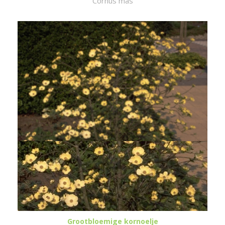
Cornus mas
Grootbloemige kornoelje