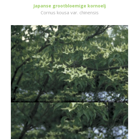
Japanse grootbloemige kornoelj
Cornus kousa var. chinensis