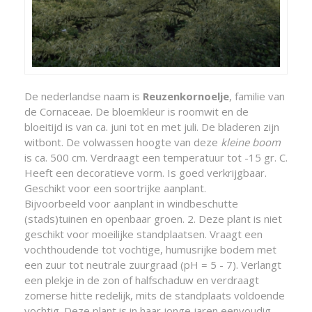
De nederlandse naam is
Reuzenkornoelje
, familie van
de Cornaceae. De bloemkleur is roomwit en de
bloeitijd is van ca. juni tot en met juli. De bladeren zijn
witbont. De volwassen hoogte van deze
kleine boom
is ca. 500 cm. Verdraagt een temperatuur tot -15 gr. C.
Heeft een decoratieve vorm. Is goed verkrijgbaar.
Geschikt voor een soortrijke aanplant.
Bijvoorbeeld voor aanplant in windbeschutte
(stads)tuinen en openbaar groen. 2. Deze plant is niet
geschikt voor moeilijke standplaatsen. Vraagt een
vochthoudende tot vochtige, humusrijke bodem met
een zuur tot neutrale zuurgraad (pH = 5 - 7). Verlangt
een plekje in de zon of halfschaduw en verdraagt
zomerse hitte redelijk, mits de standplaats voldoende
vochtig. Deze plant is in haar jonge jaren eenvoudig