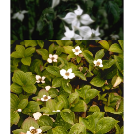
Japanse grootbloemige kornoelj
Cornus kousa