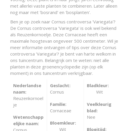
met allerlei vaste planten te combineren. Later alleen
nog maar met 'bosrand' en 'bosplanten'.
Ben je op zoek naar Cornus controversa 'Variegata'?
De Cornus controversa 'Variegata' is ook wel bekend
als Reuzenkornoelje. Deze Cornaceae heeft een
maximale hoogtevan ongeveer 500 centimeter. Wil je
meer informatie ontvangen of tips over deze Cornus
controversa 'Variegata'? Je bent van harte welkom in
ons tuincentrum. Belangrijk om te weten: niet alle
planten in deze groenencyclopedie zijn (op elk
moment) in ons tuincentrum verkrijgbaar.
Nederlandse
Geslacht:
Bladkleur:
naam:
Cornus
Wit
Reuzenkornoel
Familie:
Veelkleurig
je
Cornaceae
blad:
Wetenschapp
Nee
Bloemkleur:
elijke naam:
Wit
Bloeitijd:
Cornus