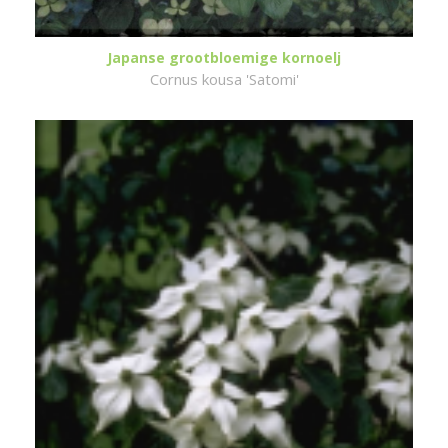
Japanse grootbloemige kornoelj
Cornus kousa 'Satomi'