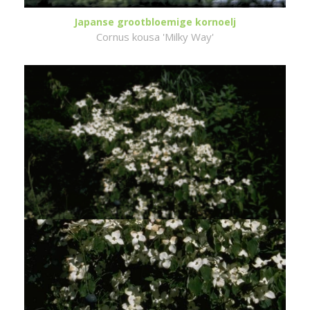
Japanse grootbloemige kornoelj
Cornus kousa 'Milky Way'