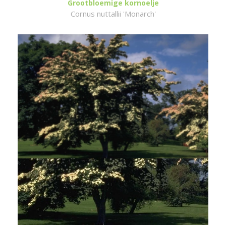
Grootbloemige kornoelje
Cornus nuttallii 'Monarch'