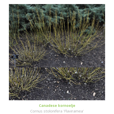
Canadese kornoelje
Cornus stolonifera 'Flaviramea'