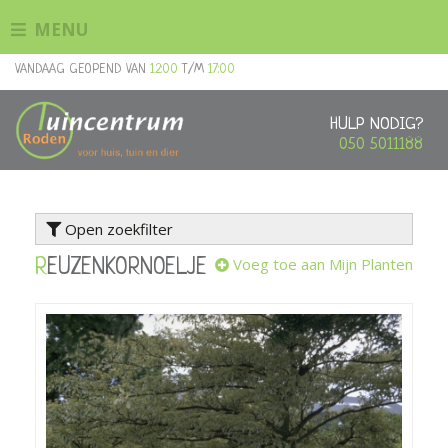
G
MENU
a
n
VANDAAG GEOPEND VAN
12:00
T/M
17:00
a
a
r
HULP NODIG?
c
050 5011188
o
n
t
Open zoekfilter
e
n
Voeg toe aan Mijn Planten
REUZENKORNOELJE
t