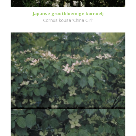
Japanse grootbloemige kornoelj
Cornus kousa 'China Girl'