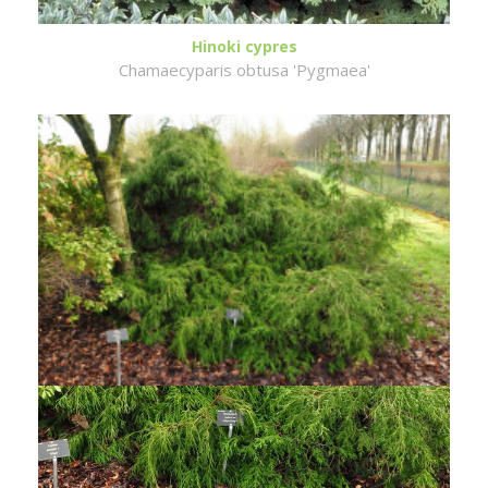
Hinoki cypres
Chamaecyparis obtusa 'Pygmaea'