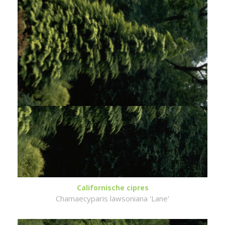
Californische cipres
Chamaecyparis lawsoniana 'Lane'