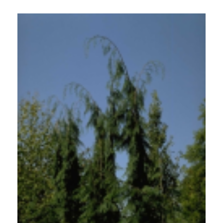
Californische cipres
Chamaecyparis lawsoniana 'Dik's Weeping'