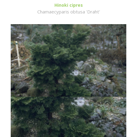
Hinoki cipres
Chamaecyparis obtusa 'Draht'