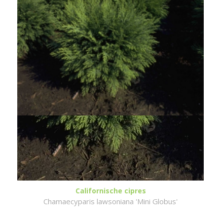
Californische cipres
Chamaecyparis lawsoniana 'Mini Globus'