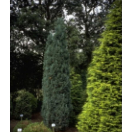
Californische cipres
Chamaecyparis lawsoniana 'Grayswood Pillar'