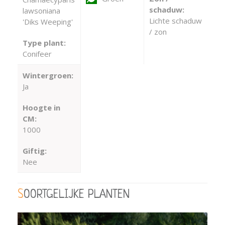
schaduw:
lawsoniana
Lichte schaduw
'Diks Weeping'
/ zon
Type plant:
Conifeer
Wintergroen:
Ja
Hoogte in
CM:
1000
Giftig:
Nee
SOORTGELIJKE PLANTEN