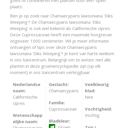
goed te combineren met planten voor een 'open
plaats'.
Ben je op zoek naar Chamaecyparis lawsoniana 'Diks
Weeping'? De Chamaecyparis lawsoniana 'Diks
Weeping' is ook wel bekend als Californische cipres.
Deze Cupressaceae heeft een maximale hoogtevan
ongeveer 1000 centimeter. Wil je meer informatie
ontvangen of tips over deze Chamaecyparis
lawsoniana 'Diks Weeping'? Je bent van harte welkom
in ons tuincentrum. Belangrijk om te weten: niet alle
planten in deze groenencyclopedie zijn (op elk
moment) in ons tuincentrum verkrijgbaar.
Nederlandse
Geslacht:
Veelkleurig
naam:
Chamaecyparis
blad:
Californische
Nee
Familie:
cipres
Cupressaceae
Vochtigheid:
Wetenschapp
Vochtig
Bladkleur:
elijke naam:
Groen
Zon /
Chamaecyparis