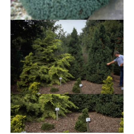
Dwergcypres
Chamaecyparis lawsoniana 'Nymph'