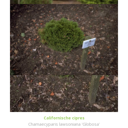
Californische cipres
Chamaecyparis lawsoniana 'Globosa'