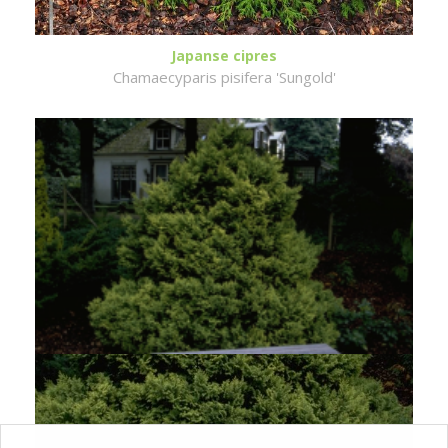
Japanse cipres
Chamaecyparis pisifera 'Sungold'