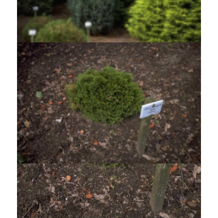
Californische cipres
Chamaecyparis lawsoniana 'Grayswood Pillar'