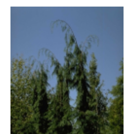
Californische cipres
Chamaecyparis lawsoniana 'Dik's Weeping'