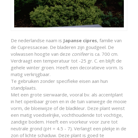
De nederlandse naam is
Japanse cipres
, familie van
de Cupressaceae. De bladeren zijn goudgeel. De
volwassen hoogte van deze
conifeer
is ca. 700 cm.
Verdraagt een temperatuur tot -25 gr. C. en blijft de
gehele winter groen. Heeft een decoratieve vorm. Is
matig verkrijgbaar.
Te gebruiken zonder specifieke eisen aan hun
standplaats.
Met een grote sierwaarde, vooral bv. als accentplant
in het openbaar groen en in de tuin vanwege de mooie
vorm, de bloeiwijze of de bladkleur. Deze plant wenst
een matig voedselrijke, vochthoudende tot vochtige,
zandige bodem. Heeft een voorkeur voor zure tot
neutrale grond (pH = 4.5 - 7). Verlangt een plekje in de
zon of lichte schaduw. Deze plant is goed te