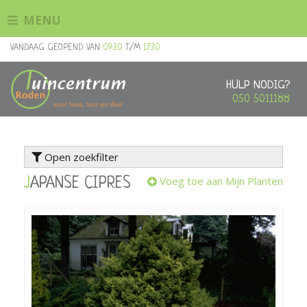
G
MENU
a
n
VANDAAG GEOPEND VAN
09:30
T/M
17:30
a
a
r
HULP NODIG?
c
050 5011188
o
n
t
Open zoekfilter
e
n
Voeg toe aan Mijn Planten
JAPANSE CIPRES
t