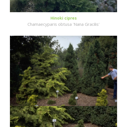
Hinoki cipres
Chamaecyparis obtusa 'Nana Gracilis'