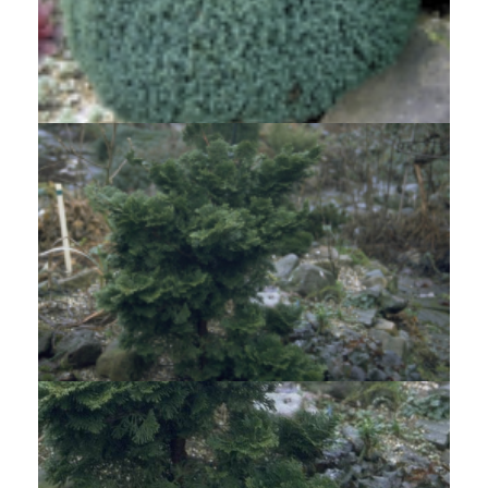
Dwergcypres
Chamaecyparis lawsoniana 'Nymph'