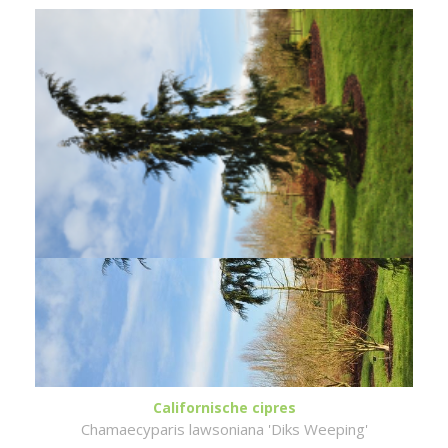
Californische cipres
Chamaecyparis lawsoniana 'Diks Weeping'