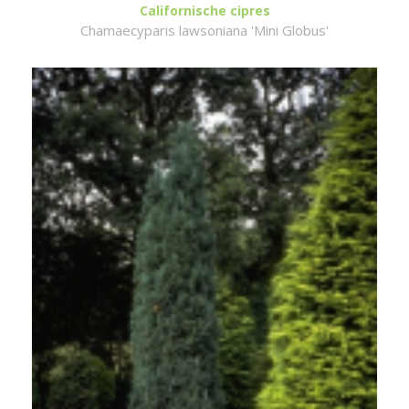
Californische cipres
Chamaecyparis lawsoniana 'Mini Globus'