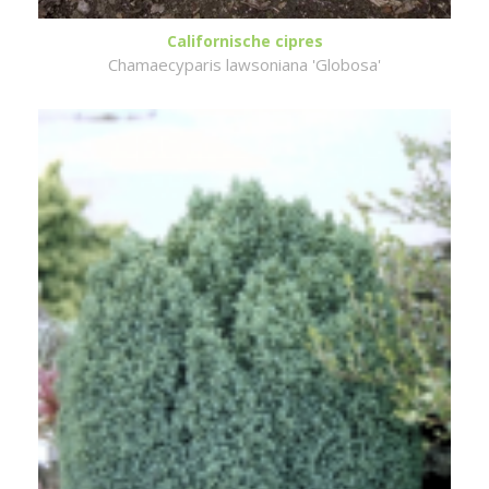
Californische cipres
Chamaecyparis lawsoniana 'Globosa'