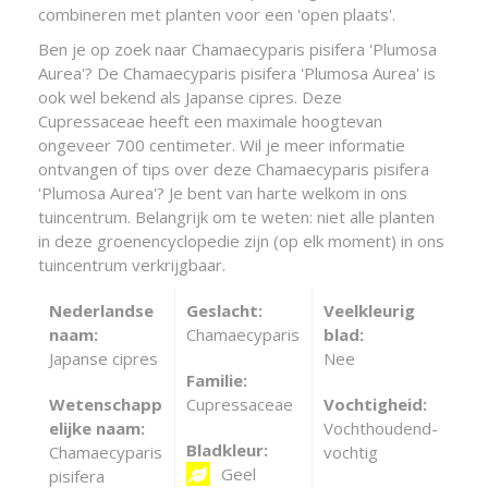
combineren met planten voor een 'open plaats'.
Ben je op zoek naar Chamaecyparis pisifera 'Plumosa
Aurea'? De Chamaecyparis pisifera 'Plumosa Aurea' is
ook wel bekend als Japanse cipres. Deze
Cupressaceae heeft een maximale hoogtevan
ongeveer 700 centimeter. Wil je meer informatie
ontvangen of tips over deze Chamaecyparis pisifera
'Plumosa Aurea'? Je bent van harte welkom in ons
tuincentrum. Belangrijk om te weten: niet alle planten
in deze groenencyclopedie zijn (op elk moment) in ons
tuincentrum verkrijgbaar.
Nederlandse
Geslacht:
Veelkleurig
naam:
Chamaecyparis
blad:
Japanse cipres
Nee
Familie:
Wetenschapp
Cupressaceae
Vochtigheid:
elijke naam:
Vochthoudend-
Bladkleur:
Chamaecyparis
vochtig
Geel
pisifera