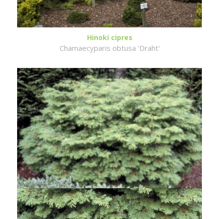
Hinoki cipres
Chamaecyparis obtusa 'Draht'