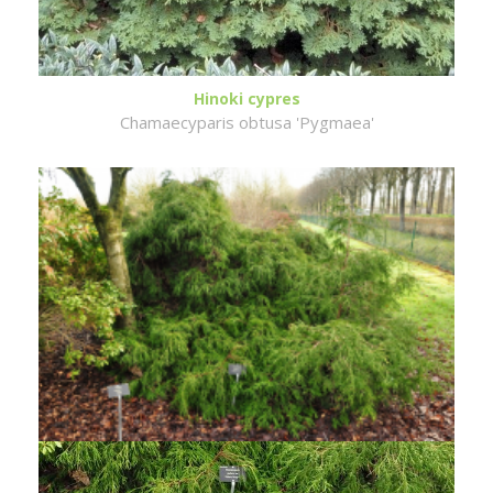
Hinoki cypres
Chamaecyparis obtusa 'Pygmaea'