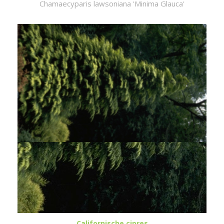
Chamaecyparis lawsoniana 'Minima Glauca'
Californische cipres