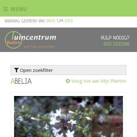
G
MENU
a
n
VANDAAG GEOPEND VAN
09:00
T/M
17:00
a
a
r
HULP NODIG?
c
050 5011188
o
n
t
Open zoekfilter
e
n
Voeg toe aan Mijn Planten
ABELIA
t