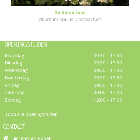
Gelderse roos
Viburnum opulus 'Compactum'
OPENINGSTIJDEN
Maandag
09:30 - 17:30
Dinsdag
09:30 - 17:30
Woensdag
09:30 - 17:30
Donderdag
09:30 - 17:30
Vrijdag
09:30 - 17:30
Zaterdag
09:00 - 17:00
Zondag
12:00 - 17:00
Toon alle openingstijden
CONTACT
Tuincentrum Roden