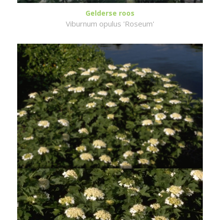
Gelderse roos
Viburnum opulus 'Roseum'