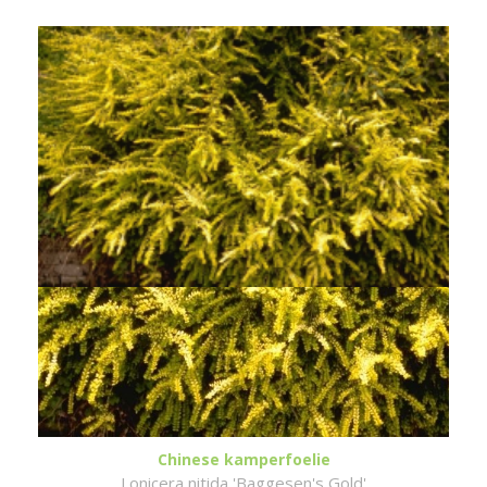
Chinese kamperfoelie
Lonicera nitida 'Baggesen's Gold'