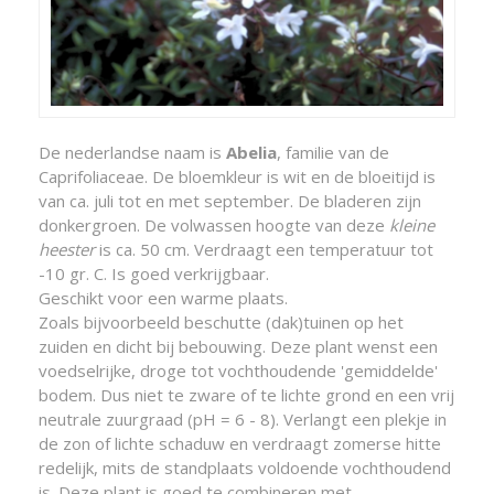
De nederlandse naam is
Abelia
, familie van de
Caprifoliaceae. De bloemkleur is wit en de bloeitijd is
van ca. juli tot en met september. De bladeren zijn
donkergroen. De volwassen hoogte van deze
kleine
heester
is ca. 50 cm. Verdraagt een temperatuur tot
-10 gr. C. Is goed verkrijgbaar.
Geschikt voor een warme plaats.
Zoals bijvoorbeeld beschutte (dak)tuinen op het
zuiden en dicht bij bebouwing. Deze plant wenst een
voedselrijke, droge tot vochthoudende 'gemiddelde'
bodem. Dus niet te zware of te lichte grond en een vrij
neutrale zuurgraad (pH = 6 - 8). Verlangt een plekje in
de zon of lichte schaduw en verdraagt zomerse hitte
redelijk, mits de standplaats voldoende vochthoudend
is. Deze plant is goed te combineren met