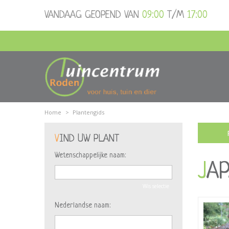
Ga
VANDAAG GEOPEND VAN
09:00
T/M
17:00
naar
content
Home
>
Plantengids
VIND UW PLANT
Wetenschappelijke naam:
JA
Wis selectie
Nederlandse naam: