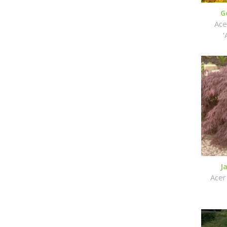
G
Ace
'
J
Acer