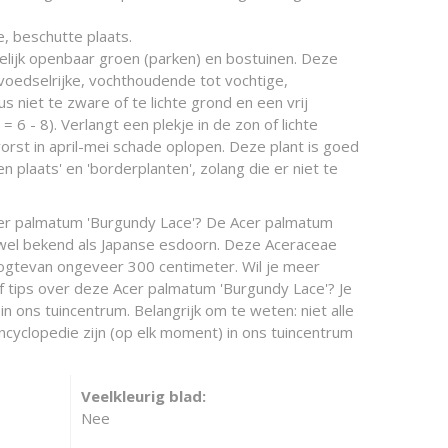
, beschutte plaats.
elijk openbaar groen (parken) en bostuinen. Deze
voedselrijke, vochthoudende tot vochtige,
 niet te zware of te lichte grond en een vrij
 6 - 8). Verlangt een plekje in de zon of lichte
orst in april-mei schade oplopen. Deze plant is goed
 plaats' en 'borderplanten', zolang die er niet te
cer palmatum 'Burgundy Lace'? De Acer palmatum
 wel bekend als Japanse esdoorn. Deze Aceraceae
ogtevan ongeveer 300 centimeter. Wil je meer
f tips over deze Acer palmatum 'Burgundy Lace'? Je
n ons tuincentrum. Belangrijk om te weten: niet alle
ncyclopedie zijn (op elk moment) in ons tuincentrum
Veelkleurig blad:
Nee