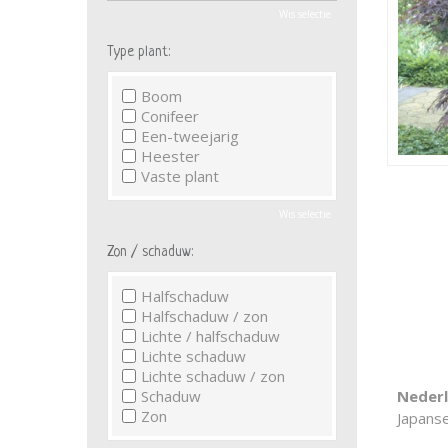
Wis selectie
Type plant:
Boom
Conifeer
Een-tweejarig
Heester
Vaste plant
Wis selectie
Zon / schaduw:
Halfschaduw
Halfschaduw / zon
Lichte / halfschaduw
Lichte schaduw
Lichte schaduw / zon
Schaduw
Neder
Zon
Japans