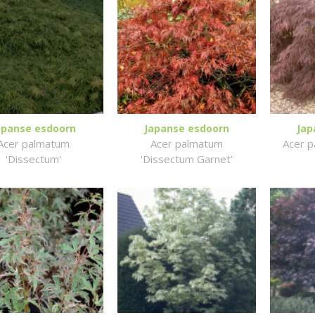
apanse esdoorn
Japanse esdoorn
Jap
Acer palmatum
Acer palmatum
Acer p
'Dissectum'
'Dissectum Garnet'