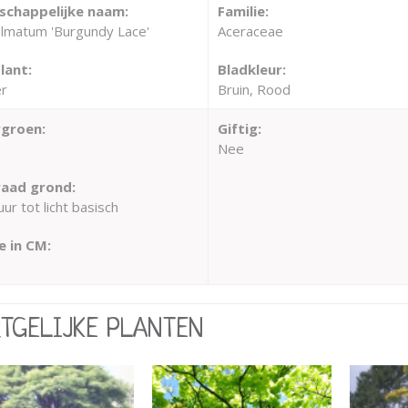
chappelijke naam:
Familie:
almatum 'Burgundy Lace'
Aceraceae
lant:
Bladkleur:
r
Bruin, Rood
groen:
Giftig:
Nee
aad grond:
ur tot licht basisch
 in CM:
RTGELIJKE PLANTEN