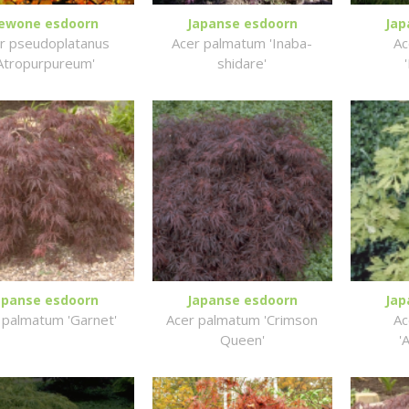
ewone esdoorn
Japanse esdoorn
Jap
r pseudoplatanus
Acer palmatum 'Inaba-
Ac
Atropurpureum'
shidare'
apanse esdoorn
Japanse esdoorn
Jap
 palmatum 'Garnet'
Acer palmatum 'Crimson
Ac
Queen'
'