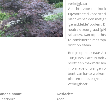
verkrijgbaar.
Geschikt voor een koele
Bijvoorbeeld voor sted
plant wenst een matig 
'gemiddelde' bodem. Dus
neutrale zuurgraad (pH =
schaduw. Kan bij nachtv
te combineren met 'open
dicht op staan.
Ben je op zoek naar A
'Burgundy Lace' is ook
heeft een maximale ho
informatie ontvangen o
bent van harte welkom i
planten in deze groene
verkrijgbaar.
landse naam:
Geslacht:
e esdoorn
Acer