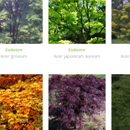
Esdoorn
Esdoorn
Acer griseum
Acer japonicum aureum
Acer