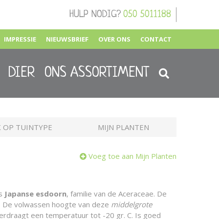
HULP NODIG?
050 5011188
IMPRESSIE
NIEUWSBRIEF
OVER ONS
CONTACT
DIER
ONS ASSORTIMENT
 OP TUINTYPE
MIJN PLANTEN
Voeg toe aan Mijn Planten
is
Japanse esdoorn
, familie van de Aceraceae. De
od. De volwassen hoogte van deze
middelgrote
Verdraagt een temperatuur tot -20 gr. C. Is goed