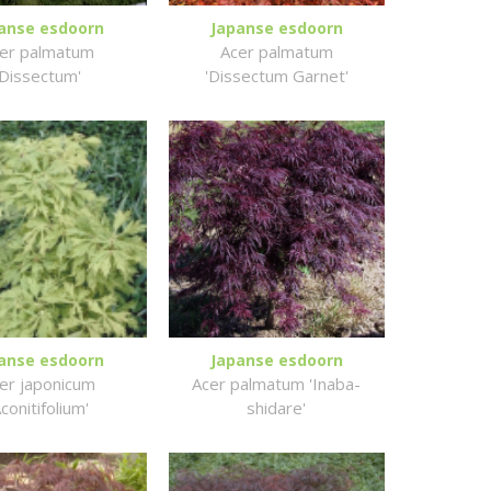
anse esdoorn
Japanse esdoorn
er palmatum
Acer palmatum
'Dissectum'
'Dissectum Garnet'
anse esdoorn
Japanse esdoorn
er japonicum
Acer palmatum 'Inaba-
Aconitifolium'
shidare'