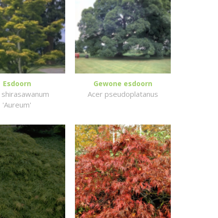
Esdoorn
Gewone esdoorn
 shirasawanum
Acer pseudoplatanus
'Aureum'