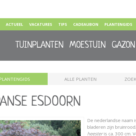
ACTUEEL
VACATURES
TIPS
CADEAUBON
PLANTENGIDS
TUINPLANTEN
MOESTUIN
GAZON
PLANTENGIDS
ALLE PLANTEN
ZOEK
PANSE ESDOORN
De nederlandse naam 
bladeren zijn bruinro
heester
is ca. 300 cm. 