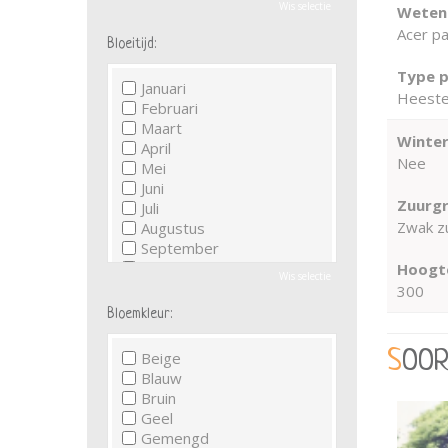
Wis selectie
Wetens
Acer p
Bloeitijd:
Type p
Januari
Heeste
Februari
Maart
Winter
April
Nee
Mei
Juni
Zuurgr
Juli
Zwak zu
Augustus
September
Oktober
Hoogte
Wis selectie
November
300
December
Bloemkleur:
SOO
Beige
Blauw
Bruin
Geel
Gemengd