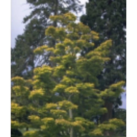
Esdoorn
Acer shirasawanum 'Aureum'