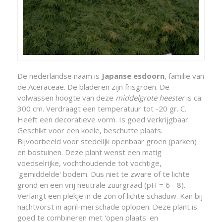
De nederlandse naam is
Japanse esdoorn
, familie van
de Aceraceae. De bladeren zijn frisgroen. De
volwassen hoogte van deze
middelgrote heester
is ca.
300 cm. Verdraagt een temperatuur tot -20 gr. C.
Heeft een decoratieve vorm. Is goed verkrijgbaar.
Geschikt voor een koele, beschutte plaats.
Bijvoorbeeld voor stedelijk openbaar groen (parken)
en bostuinen. Deze plant wenst een matig
voedselrijke, vochthoudende tot vochtige,
'gemiddelde' bodem. Dus niet te zware of te lichte
grond en een vrij neutrale zuurgraad (pH = 6 - 8).
Verlangt een plekje in de zon of lichte schaduw. Kan bij
nachtvorst in april-mei schade oplopen. Deze plant is
goed te combineren met 'open plaats' en