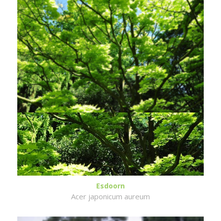
Esdoorn
Acer japonicum aureum