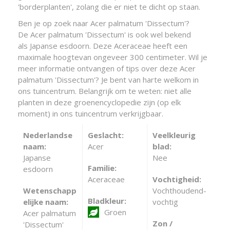
'borderplanten', zolang die er niet te dicht op staan.
Ben je op zoek naar Acer palmatum 'Dissectum'?
De Acer palmatum 'Dissectum' is ook wel bekend
als Japanse esdoorn. Deze Aceraceae heeft een
maximale hoogtevan ongeveer 300 centimeter. Wil je
meer informatie ontvangen of tips over deze Acer
palmatum 'Dissectum'? Je bent van harte welkom in
ons tuincentrum. Belangrijk om te weten: niet alle
planten in deze groenencyclopedie zijn (op elk
moment) in ons tuincentrum verkrijgbaar.
Nederlandse
Geslacht:
Veelkleurig
naam:
Acer
blad:
Japanse
Nee
Familie:
esdoorn
Aceraceae
Vochtigheid:
Wetenschapp
Vochthoudend-
Bladkleur:
elijke naam:
vochtig
Groen
Acer palmatum
Zon /
'Dissectum'