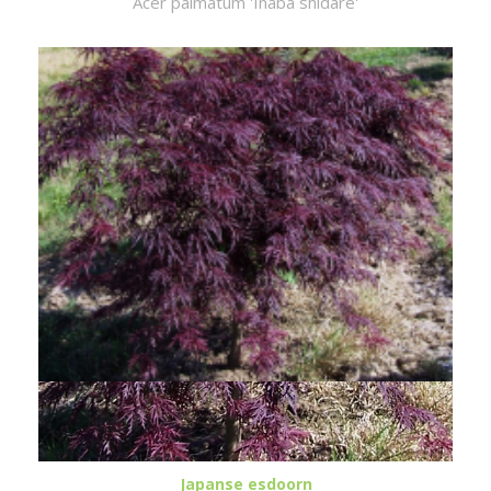
Acer palmatum 'Inaba shidare'
Japanse esdoorn