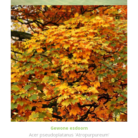
Gewone esdoorn
Acer pseudoplatanus 'Atropurpureum'