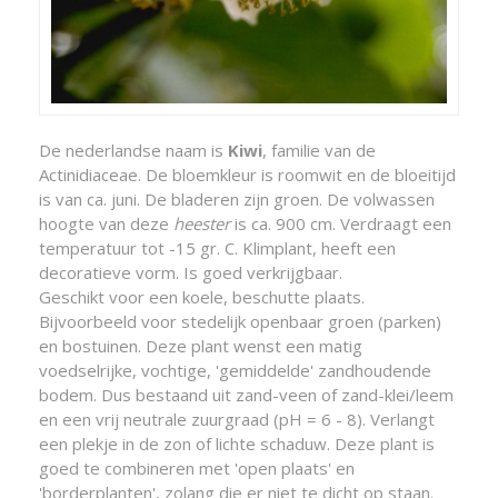
De nederlandse naam is
Kiwi
, familie van de
Actinidiaceae. De bloemkleur is roomwit en de bloeitijd
is van ca. juni. De bladeren zijn groen. De volwassen
hoogte van deze
heester
is ca. 900 cm. Verdraagt een
temperatuur tot -15 gr. C. Klimplant, heeft een
decoratieve vorm. Is goed verkrijgbaar.
Geschikt voor een koele, beschutte plaats.
Bijvoorbeeld voor stedelijk openbaar groen (parken)
en bostuinen. Deze plant wenst een matig
voedselrijke, vochtige, 'gemiddelde' zandhoudende
bodem. Dus bestaand uit zand-veen of zand-klei/leem
en een vrij neutrale zuurgraad (pH = 6 - 8). Verlangt
een plekje in de zon of lichte schaduw. Deze plant is
goed te combineren met 'open plaats' en
'borderplanten', zolang die er niet te dicht op staan.