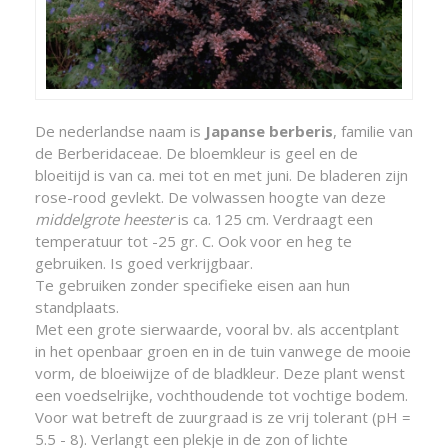
De nederlandse naam is
Japanse berberis
, familie van
de Berberidaceae. De bloemkleur is geel en de
bloeitijd is van ca. mei tot en met juni. De bladeren zijn
rose-rood gevlekt. De volwassen hoogte van deze
middelgrote heester
is ca. 125 cm. Verdraagt een
temperatuur tot -25 gr. C. Ook voor en heg te
gebruiken. Is goed verkrijgbaar.
Te gebruiken zonder specifieke eisen aan hun
standplaats.
Met een grote sierwaarde, vooral bv. als accentplant
in het openbaar groen en in de tuin vanwege de mooie
vorm, de bloeiwijze of de bladkleur. Deze plant wenst
een voedselrijke, vochthoudende tot vochtige bodem.
Voor wat betreft de zuurgraad is ze vrij tolerant (pH =
5.5 - 8). Verlangt een plekje in de zon of lichte