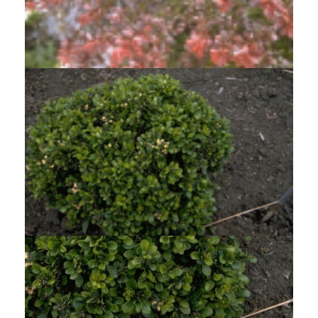
Japanse berberis
Berberis thunbergii 'Atropurpurea Nana'