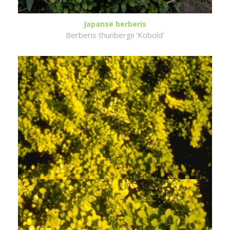
Japanse berberis
Berberis thunbergii 'Kobold'