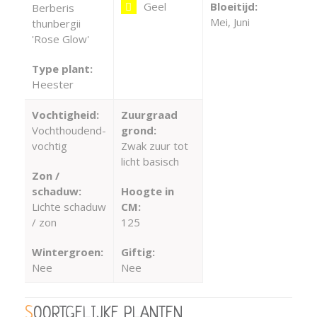
Geel
Bloeitijd:
Berberis
Mei, Juni
thunbergii
'Rose Glow'
Type plant:
Heester
Vochtigheid:
Zuurgraad
Vochthoudend-
grond:
vochtig
Zwak zuur tot
licht basisch
Zon /
schaduw:
Hoogte in
Lichte schaduw
CM:
/ zon
125
Wintergroen:
Giftig:
Nee
Nee
SOORTGELIJKE PLANTEN