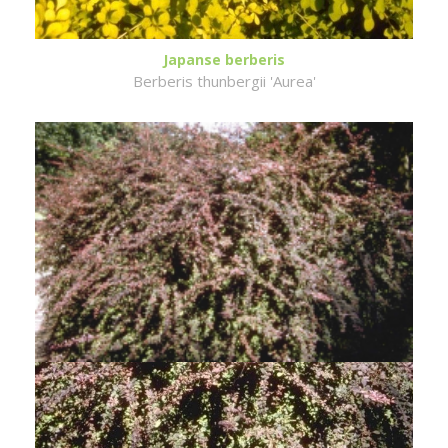
Japanse berberis
Berberis thunbergii 'Aurea'