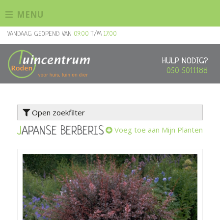
G
MENU
a
n
VANDAAG GEOPEND VAN
09:00
T/M
17:00
a
a
r
HULP NODIG?
c
050 5011188
o
n
t
Open zoekfilter
e
n
Voeg toe aan Mijn Planten
JAPANSE BERBERIS
t