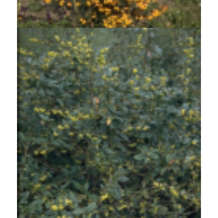
Berberis x lologensis 'Apricot Queen'