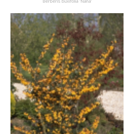
Berberis buxifolia 'Nana'
Berberis