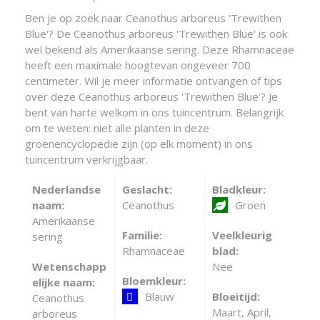
Ben je op zoek naar Ceanothus arboreus 'Trewithen
Blue'? De Ceanothus arboreus 'Trewithen Blue' is ook
wel bekend als Amerikaanse sering. Deze Rhamnaceae
heeft een maximale hoogtevan ongeveer 700
centimeter. Wil je meer informatie ontvangen of tips
over deze Ceanothus arboreus 'Trewithen Blue'? Je
bent van harte welkom in ons tuincentrum. Belangrijk
om te weten: niet alle planten in deze
groenencyclopedie zijn (op elk moment) in ons
tuincentrum verkrijgbaar.
Nederlandse
Geslacht:
Bladkleur:
naam:
Ceanothus
Groen
Amerikaanse
Familie:
Veelkleurig
sering
Rhamnaceae
blad:
Wetenschapp
Nee
Bloemkleur:
elijke naam:
Blauw
Bloeitijd:
Ceanothus
Maart, April,
arboreus