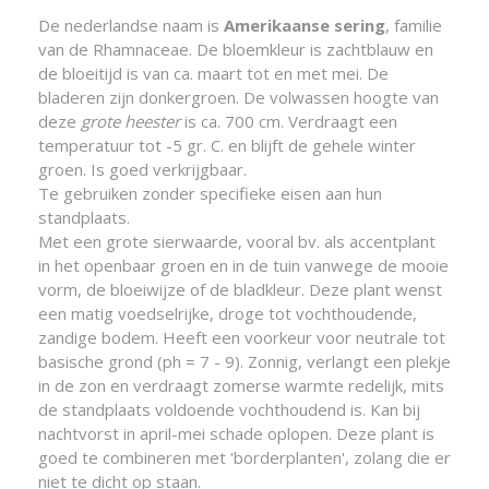
De nederlandse naam is
Amerikaanse sering
, familie
van de Rhamnaceae. De bloemkleur is zachtblauw en
de bloeitijd is van ca. maart tot en met mei. De
bladeren zijn donkergroen. De volwassen hoogte van
deze
grote heester
is ca. 700 cm. Verdraagt een
temperatuur tot -5 gr. C. en blijft de gehele winter
groen. Is goed verkrijgbaar.
Te gebruiken zonder specifieke eisen aan hun
standplaats.
Met een grote sierwaarde, vooral bv. als accentplant
in het openbaar groen en in de tuin vanwege de mooie
vorm, de bloeiwijze of de bladkleur. Deze plant wenst
een matig voedselrijke, droge tot vochthoudende,
zandige bodem. Heeft een voorkeur voor neutrale tot
basische grond (ph = 7 - 9). Zonnig, verlangt een plekje
in de zon en verdraagt zomerse warmte redelijk, mits
de standplaats voldoende vochthoudend is. Kan bij
nachtvorst in april-mei schade oplopen. Deze plant is
goed te combineren met 'borderplanten', zolang die er
niet te dicht op staan.