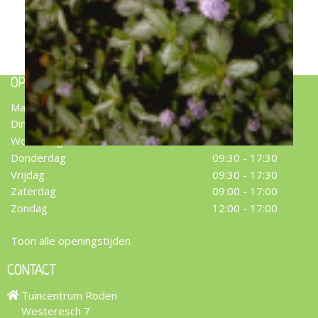
Kruipende herfstsering
Ceanothus thyrsiflorus var. repens
OPENINGSTIJDEN
Maandag
09:30 - 17:30
Dinsdag
09:30 - 17:30
Woensdag
09:30 - 17:30
Donderdag
09:30 - 17:30
Vrijdag
09:30 - 17:30
Zaterdag
09:00 - 17:00
Zondag
12:00 - 17:00
Toon alle openingstijden
CONTACT
Tuincentrum Roden
Westeresch 7