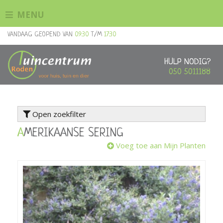
G
MENU
a
n
VANDAAG GEOPEND VAN
09:30
T/M
17:30
a
a
r
HULP NODIG?
c
050 5011188
o
n
t
Open zoekfilter
e
n
AMERIKAANSE SERING
t
Voeg toe aan Mijn Planten