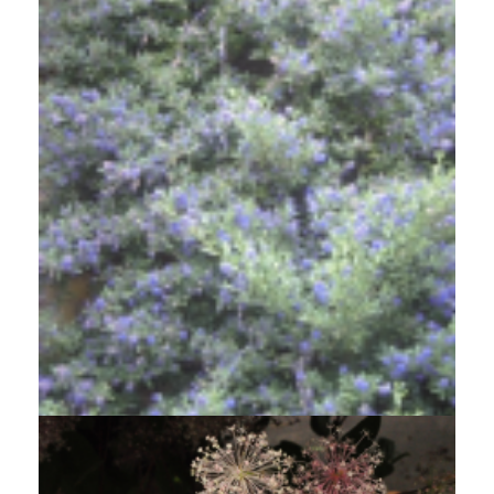
Amerikaanse sering
Ceanothus arboreus 'Trewithen Blue'