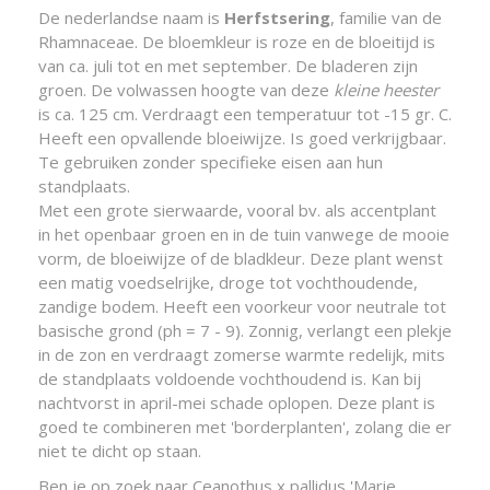
De nederlandse naam is
Herfstsering
, familie van de
Rhamnaceae. De bloemkleur is roze en de bloeitijd is
van ca. juli tot en met september. De bladeren zijn
groen. De volwassen hoogte van deze
kleine heester
is ca. 125 cm. Verdraagt een temperatuur tot -15 gr. C.
Heeft een opvallende bloeiwijze. Is goed verkrijgbaar.
Te gebruiken zonder specifieke eisen aan hun
standplaats.
Met een grote sierwaarde, vooral bv. als accentplant
in het openbaar groen en in de tuin vanwege de mooie
vorm, de bloeiwijze of de bladkleur. Deze plant wenst
een matig voedselrijke, droge tot vochthoudende,
zandige bodem. Heeft een voorkeur voor neutrale tot
basische grond (ph = 7 - 9). Zonnig, verlangt een plekje
in de zon en verdraagt zomerse warmte redelijk, mits
de standplaats voldoende vochthoudend is. Kan bij
nachtvorst in april-mei schade oplopen. Deze plant is
goed te combineren met 'borderplanten', zolang die er
niet te dicht op staan.
Ben je op zoek naar Ceanothus x pallidus 'Marie