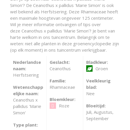
Simon'? De Ceanothus x pallidus 'Marie Simon' is ook
wel bekend als Herfstsering. Deze Rhamnaceae heeft
een maximale hoogtevan ongeveer 125 centimeter.
Wil je meer informatie ontvangen of tips over
deze Ceanothus x pallidus 'Marie Simon'? Je bent van
harte welkom in ons tuincentrum. Belangrijk om te
weten: niet alle planten in deze groenencyclopedie zijn
(op elk moment) in ons tuincentrum verkrijgbaar.
Nederlandse
Geslacht:
Bladkleur:
naam:
Ceanothus
Groen
Herfstsering
Familie:
Veelkleurig
Wetenschapp
Rhamnaceae
blad:
elijke naam:
Nee
Bloemkleur:
Ceanothus x
Roze
Bloeitijd:
pallidus 'Marie
Juli, Augustus,
Simon'
September
Type plant: