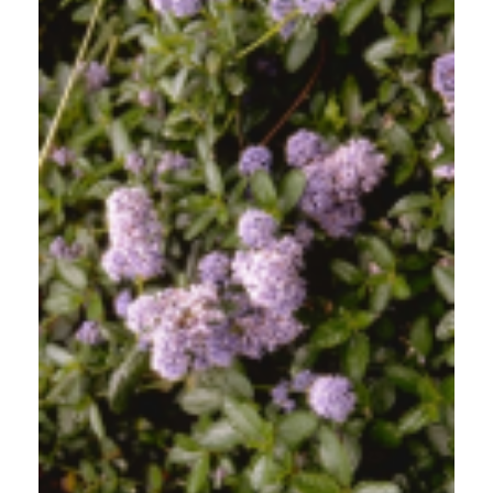
Kruipende herfstsering
Ceanothus thyrsiflorus var. repens