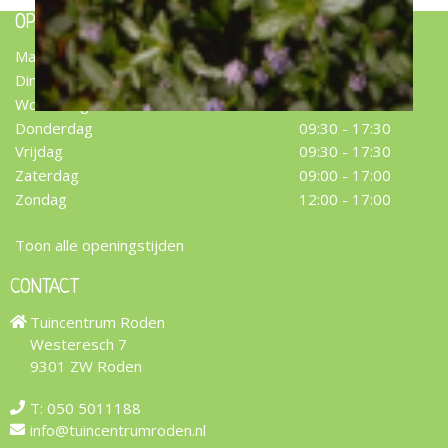
OPENINGSTIJDEN
Maandag
09:30 - 17:30
Dinsdag
09:30 - 17:30
Woensdag
09:30 - 17:30
Donderdag
09:30 - 17:30
Vrijdag
09:30 - 17:30
Zaterdag
09:00 - 17:00
Zondag
12:00 - 17:00
Toon alle openingstijden
CONTACT
Tuincentrum Roden
Westeresch 7
9301 ZW Roden
T:
050 5011188
info@tuincentrumroden.nl