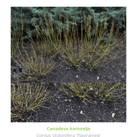
Canadese kornoelje
Cornus stolonifera 'Flaviramea'