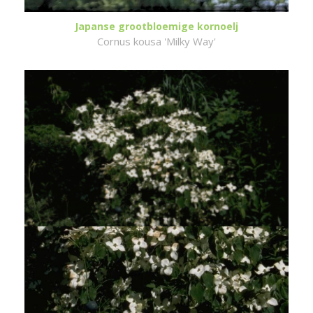
Japanse grootbloemige kornoelj
Cornus kousa 'Milky Way'