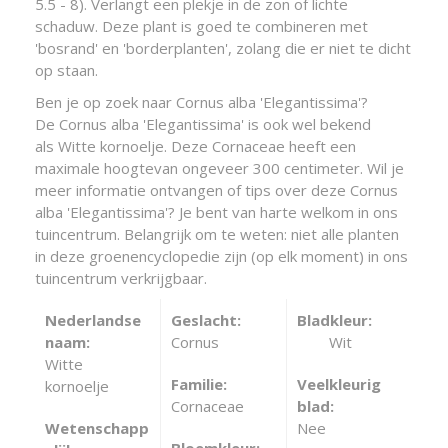
5.5 - 8). Verlangt een plekje in de zon of lichte
schaduw. Deze plant is goed te combineren met
'bosrand' en 'borderplanten', zolang die er niet te dicht
op staan.
Ben je op zoek naar Cornus alba 'Elegantissima'?
De Cornus alba 'Elegantissima' is ook wel bekend
als Witte kornoelje. Deze Cornaceae heeft een
maximale hoogtevan ongeveer 300 centimeter. Wil je
meer informatie ontvangen of tips over deze Cornus
alba 'Elegantissima'? Je bent van harte welkom in ons
tuincentrum. Belangrijk om te weten: niet alle planten
in deze groenencyclopedie zijn (op elk moment) in ons
tuincentrum verkrijgbaar.
Nederlandse
Geslacht:
Bladkleur:
naam:
Cornus
Wit
Witte
Familie:
Veelkleurig
kornoelje
Cornaceae
blad:
Wetenschapp
Nee
Bloemkleur: