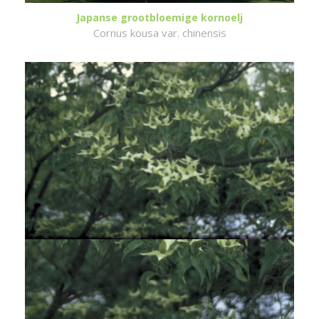
Japanse grootbloemige kornoelj
Cornus kousa var. chinensis