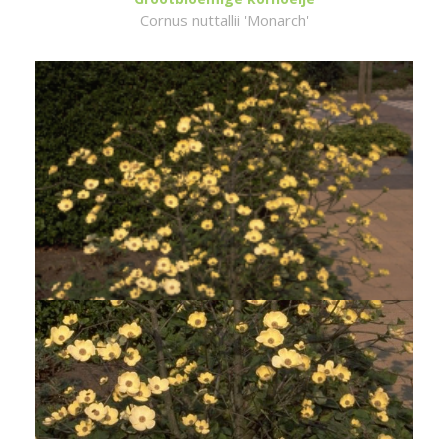
Cornus nuttallii 'Monarch'