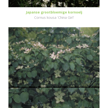
Japanse grootbloemige kornoelj
Cornus kousa 'China Girl'