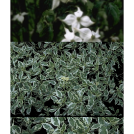
Japanse grootbloemige kornoelj
Cornus kousa