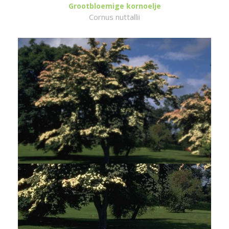
Grootbloemige kornoelje
Cornus nuttallii