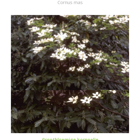
Cornus mas
Grootbloemige kornoelje