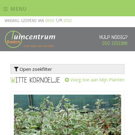
G
MENU
a
n
VANDAAG GEOPEND VAN
09:00
T/M
17:00
a
a
r
HULP NODIG?
c
050 5011188
o
n
t
Open zoekfilter
e
n
Voeg toe aan Mijn Planten
WITTE KORNOELJE
t