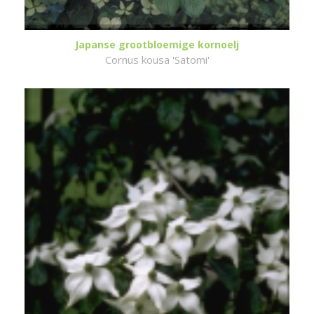
Japanse grootbloemige kornoelj
Cornus kousa 'Satomi'