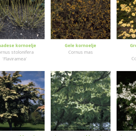
nadese kornoelje
Gele kornoelje
Gr
rnus stolonifera
Cornus mas
Co
'Flaviramea'