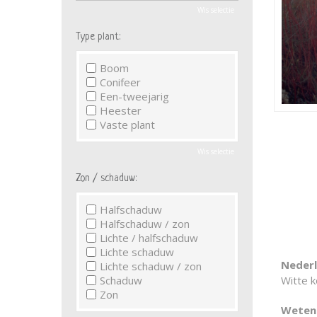
Wis selectie
Type plant:
Boom
Conifeer
Een-tweejarig
Heester
Vaste plant
Wis selectie
Zon / schaduw:
Halfschaduw
Halfschaduw / zon
Lichte / halfschaduw
Lichte schaduw
Neder
Lichte schaduw / zon
Schaduw
Witte k
Zon
Wetens