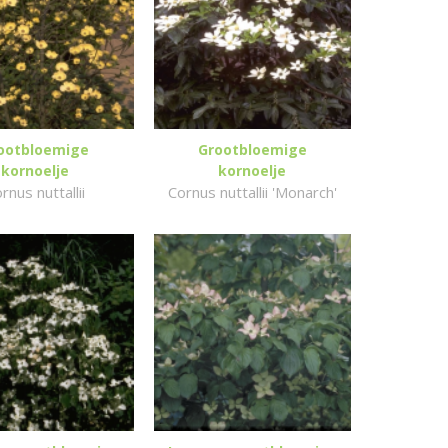
ootbloemige
Grootbloemige
kornoelje
kornoelje
rnus nuttallii
Cornus nuttallii 'Monarch'