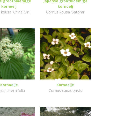
e grootbloemige
Japanse grootbloemige
kornoelj
kornoelj
kousa 'China Girl'
Cornus kousa 'Satomi'
Kornoelje
Kornoelje
us alternifolia
Cornus canadensis