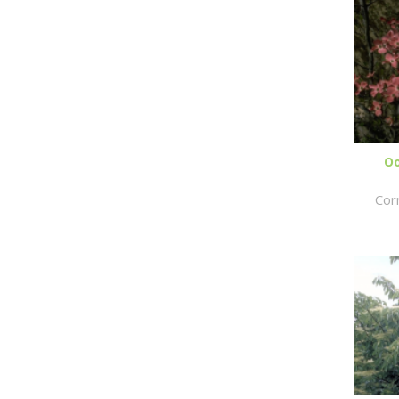
O
Corn