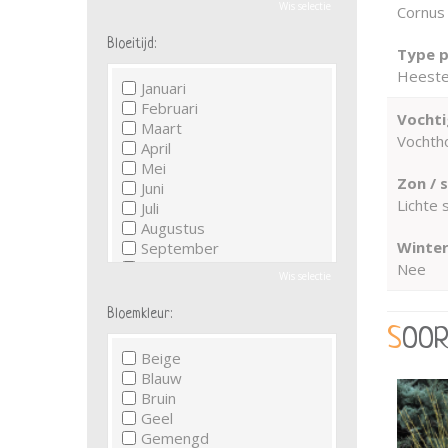
Wis selectie
Cornus a
Bloeitijd:
Type p
Heeste
Januari
Februari
Vochti
Maart
Vochth
April
Mei
Zon / 
Juni
Lichte 
Juli
Augustus
Winter
September
Oktober
Nee
Wis selectie
November
December
Bloemkleur:
SOO
Beige
Blauw
Bruin
Geel
Gemengd