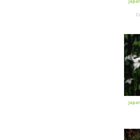
Japa
C
Japa