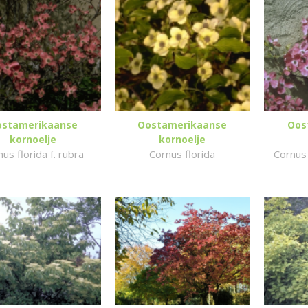
ostamerikaanse
Oostamerikaanse
Oos
kornoelje
kornoelje
us florida f. rubra
Cornus florida
Cornus 