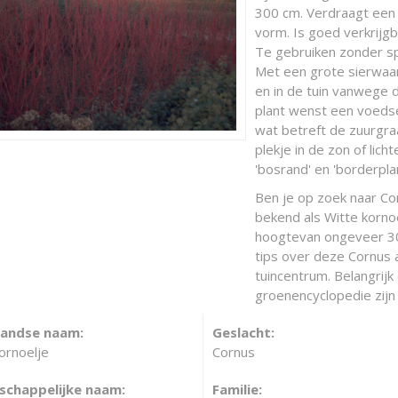
300 cm. Verdraagt een 
vorm. Is goed verkrijgb
Te gebruiken zonder sp
Met een grote sierwaar
en in de tuin vanwege 
plant wenst een voedse
wat betreft de zuurgraad
plekje in de zon of lic
'bosrand' en 'borderplan
Ben je op zoek naar Corn
bekend als Witte korno
hoogtevan ongeveer 300
tips over deze Cornus a
tuincentrum. Belangrijk
groenencyclopedie zijn 
landse naam:
Geslacht:
ornoelje
Cornus
chappelijke naam:
Familie: