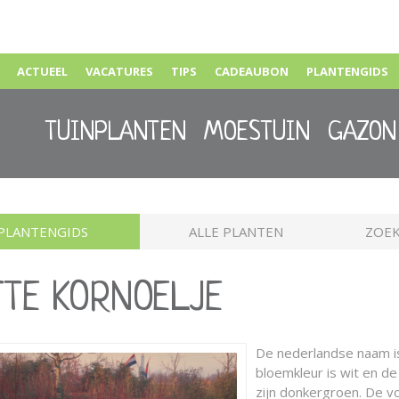
ACTUEEL
VACATURES
TIPS
CADEAUBON
PLANTENGIDS
TUINPLANTEN
MOESTUIN
GAZON
PLANTENGIDS
ALLE PLANTEN
ZOEK
ITTE KORNOELJE
De nederlandse naam 
bloemkleur is wit en de 
zijn donkergroen. De 