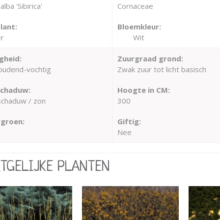
lba 'Sibirica'
Cornaceae
lant:
Bloemkleur:
r
Wit
gheid:
Zuurgraad grond:
oudend-vochtig
Zwak zuur tot licht basisch
schaduw:
Hoogte in CM:
schaduw / zon
300
groen:
Giftig:
Nee
RTGELIJKE PLANTEN