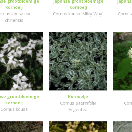
nse grootbloemige
Japanse grootbloemige
Japans
kornoelj
kornoelj
ornus kousa var.
Cornus kousa 'Milky Way'
Cornus 
chinensis
nse grootbloemige
Kornoelje
kornoelj
Cornus alternifolia
Corn
Cornus kousa
'Argentea'