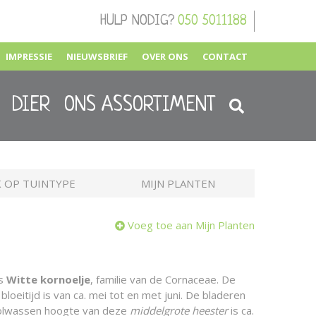
HULP NODIG?
050 5011188
IMPRESSIE
NIEUWSBRIEF
OVER ONS
CONTACT
DIER
ONS ASSORTIMENT
 OP TUINTYPE
MIJN PLANTEN
Voeg toe aan Mijn Planten
is
Witte kornoelje
, familie van de Cornaceae. De
bloeitijd is van ca. mei tot en met juni. De bladeren
volwassen hoogte van deze
middelgrote heester
is ca.