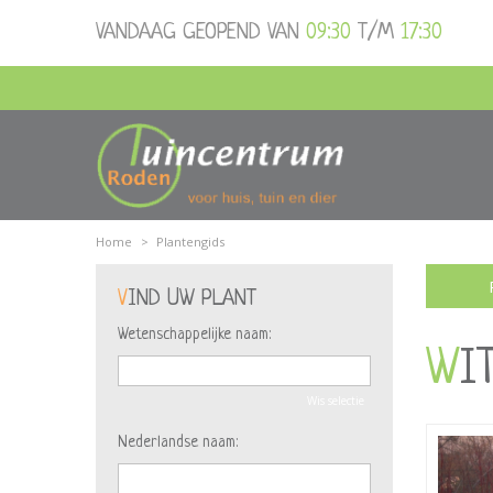
Ga
VANDAAG GEOPEND VAN
09:30
T/M
17:30
naar
content
Home
>
Plantengids
VIND UW PLANT
Wetenschappelijke naam:
W
Wis selectie
Nederlandse naam: