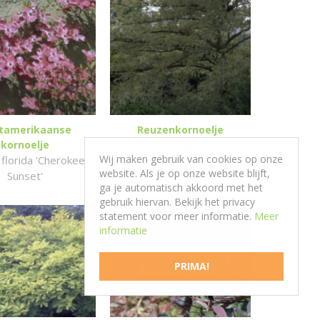
tamerikaanse
Reuzenkornoelje
kornoelje
Cornus controversa
Wij maken gebruik van cookies op onze
florida 'Cherokee
'Variegata'
website. Als je op onze website blijft,
Sunset'
ga je automatisch akkoord met het
gebruik hiervan. Bekijk het privacy
statement voor meer informatie.
Meer
informatie
PRIMA!