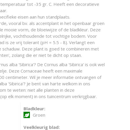
temperatuur tot -35 gr. C. Heeft een decoratieve
aar.
ecifieke eisen aan hun standplaats.
de, vooral bv. als accentplant in het openbaar groen
de mooie vorm, de bloeiwijze of de bladkleur. Deze
lrijke, vochthoudende tot vochtige bodem. Voor
 is ze vrij tolerant (pH = 5.5 - 8). Verlangt een
hte schaduw. Deze plant is goed te combineren met
ten', zolang die er niet te dicht op staan.
us alba 'Sibirica'? De Cornus alba 'Sibirica' is ook wel
elje. Deze Cornaceae heeft een maximale
 centimeter. Wil je meer informatie ontvangen of
lba 'Sibirica'? Je bent van harte welkom in ons
 om te weten: niet alle planten in deze
(op elk moment) in ons tuincentrum verkrijgbaar.
Bladkleur:
Groen
Veelkleurig blad: