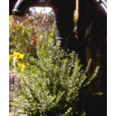
Japanse kardinaalsmuts
Euonymus fortunei 'Minimus'