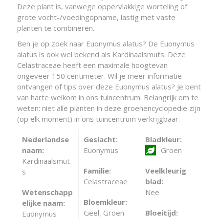
Deze plant is, vanwege oppervlakkige worteling of
grote vocht-/voedingopname, lastig met vaste
planten te combineren.
Ben je op zoek naar Euonymus alatus? De Euonymus
alatus is ook wel bekend als Kardinaalsmuts. Deze
Celastraceae heeft een maximale hoogtevan
ongeveer 150 centimeter. Wil je meer informatie
ontvangen of tips over deze Euonymus alatus? Je bent
van harte welkom in ons tuincentrum. Belangrijk om te
weten: niet alle planten in deze groenencyclopedie zijn
(op elk moment) in ons tuincentrum verkrijgbaar.
Nederlandse
Geslacht:
Bladkleur:
naam:
Euonymus
Groen
Kardinaalsmut
Familie:
Veelkleurig
s
Celastraceae
blad:
Wetenschapp
Nee
Bloemkleur:
elijke naam:
Geel, Groen
Bloeitijd:
Euonymus