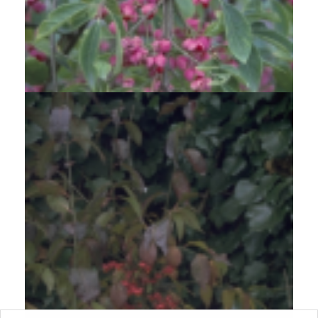
Kardinaalsmuts
Euonymus phellomanus