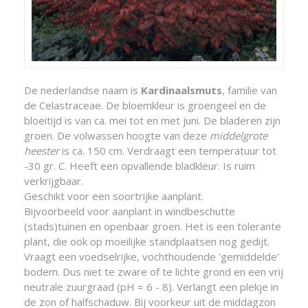
De nederlandse naam is
Kardinaalsmuts
, familie van
de Celastraceae. De bloemkleur is groengeel en de
bloeitijd is van ca. mei tot en met juni. De bladeren zijn
groen. De volwassen hoogte van deze
middelgrote
heester
is ca. 150 cm. Verdraagt een temperatuur tot
-30 gr. C. Heeft een opvallende bladkleur. Is ruim
verkrijgbaar.
Geschikt voor een soortrijke aanplant.
Bijvoorbeeld voor aanplant in windbeschutte
(stads)tuinen en openbaar groen. Het is een tolerante
plant, die ook op moeilijke standplaatsen nog gedijt.
Vraagt een voedselrijke, vochthoudende 'gemiddelde'
bodem. Dus niet te zware of te lichte grond en een vrij
neutrale zuurgraad (pH = 6 - 8). Verlangt een plekje in
de zon of halfschaduw. Bij voorkeur uit de middagzon