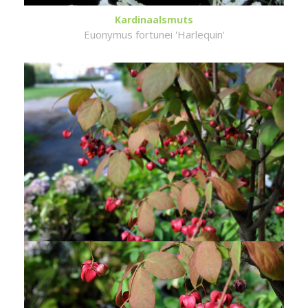
Kardinaalsmuts
Euonymus fortunei 'Harlequin'