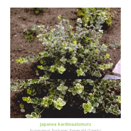
Japanse kardinaalsmuts
Euonymus fortunei 'Emerald Gaiety'