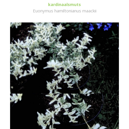
kardinaalsmuts
Euonymus hamiltonianus maackii