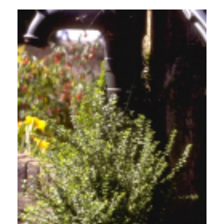
Japanse kardinaalsmuts
Euonymus fortunei 'Minimus'