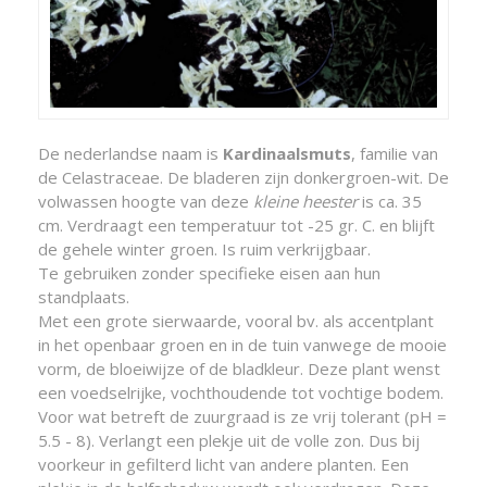
De nederlandse naam is
Kardinaalsmuts
, familie van
de Celastraceae. De bladeren zijn donkergroen-wit. De
volwassen hoogte van deze
kleine heester
is ca. 35
cm. Verdraagt een temperatuur tot -25 gr. C. en blijft
de gehele winter groen. Is ruim verkrijgbaar.
Te gebruiken zonder specifieke eisen aan hun
standplaats.
Met een grote sierwaarde, vooral bv. als accentplant
in het openbaar groen en in de tuin vanwege de mooie
vorm, de bloeiwijze of de bladkleur. Deze plant wenst
een voedselrijke, vochthoudende tot vochtige bodem.
Voor wat betreft de zuurgraad is ze vrij tolerant (pH =
5.5 - 8). Verlangt een plekje uit de volle zon. Dus bij
voorkeur in gefilterd licht van andere planten. Een