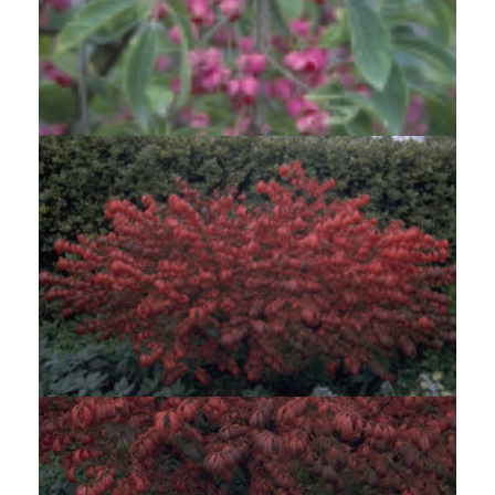
Kardinaalsmuts
Euonymus phellomanus