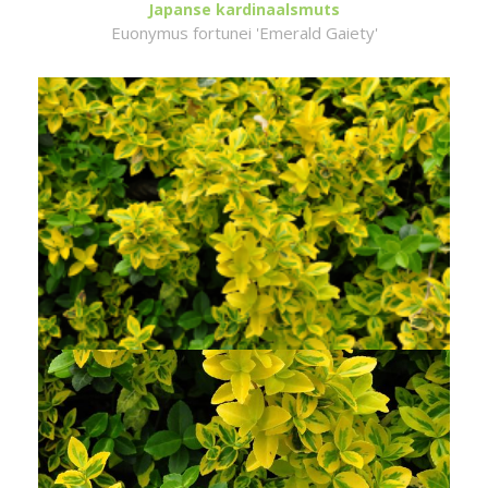
Japanse kardinaalsmuts
Euonymus fortunei 'Emerald Gaiety'