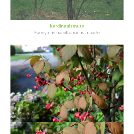
kardinaalsmuts
Euonymus hamiltonianus maackii