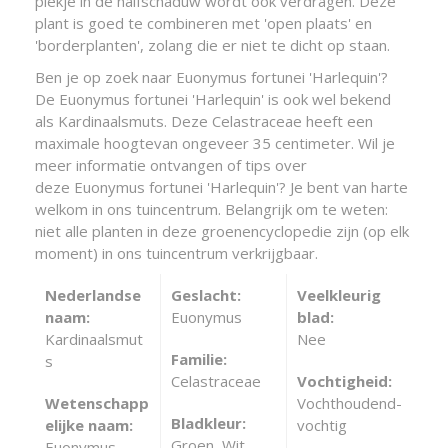
plekje in de halfschaduw wordt ook verdragen. Deze
plant is goed te combineren met 'open plaats' en
'borderplanten', zolang die er niet te dicht op staan.
Ben je op zoek naar Euonymus fortunei 'Harlequin'?
De Euonymus fortunei 'Harlequin' is ook wel bekend
als Kardinaalsmuts. Deze Celastraceae heeft een
maximale hoogtevan ongeveer 35 centimeter. Wil je
meer informatie ontvangen of tips over
deze Euonymus fortunei 'Harlequin'? Je bent van harte
welkom in ons tuincentrum. Belangrijk om te weten:
niet alle planten in deze groenencyclopedie zijn (op elk
moment) in ons tuincentrum verkrijgbaar.
Nederlandse
Geslacht:
Veelkleurig
naam:
Euonymus
blad:
Kardinaalsmut
Nee
Familie:
s
Celastraceae
Vochtigheid:
Wetenschapp
Vochthoudend-
Bladkleur:
elijke naam:
vochtig
Groen, Wit
Euonymus