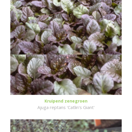
Kruipend zenegroen
Ajuga reptans 'Catlin's Giant'