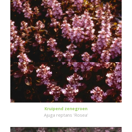
Kruipend zenegroen
Ajuga reptans 'Rosea'