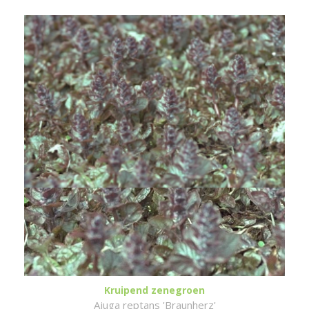
Kruipend zenegroen
Ajuga reptans 'Braunherz'