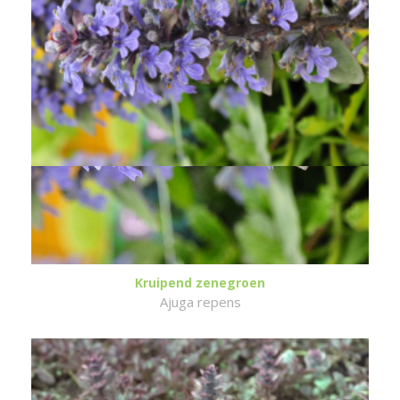
Kruipend zenegroen
Ajuga repens