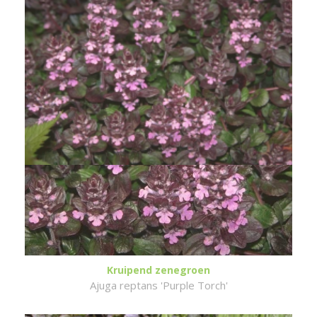
Kruipend zenegroen
Ajuga reptans 'Purple Torch'