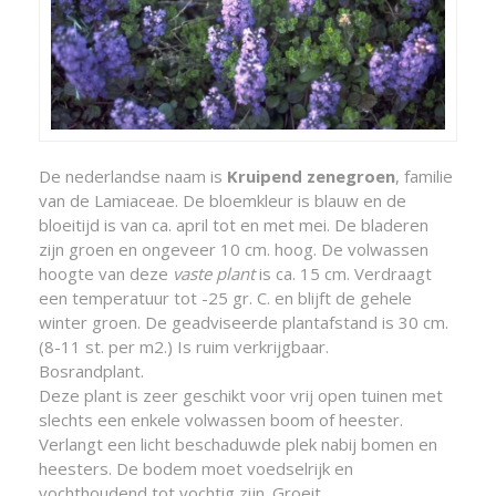
De nederlandse naam is
Kruipend zenegroen
, familie
van de Lamiaceae. De bloemkleur is blauw en de
bloeitijd is van ca. april tot en met mei. De bladeren
zijn groen en ongeveer 10 cm. hoog. De volwassen
hoogte van deze
vaste plant
is ca. 15 cm. Verdraagt
een temperatuur tot -25 gr. C. en blijft de gehele
winter groen. De geadviseerde plantafstand is 30 cm.
(8-11 st. per m2.) Is ruim verkrijgbaar.
Bosrandplant.
Deze plant is zeer geschikt voor vrij open tuinen met
slechts een enkele volwassen boom of heester.
Verlangt een licht beschaduwde plek nabij bomen en
heesters. De bodem moet voedselrijk en
vochthoudend tot vochtig zijn. Groeit