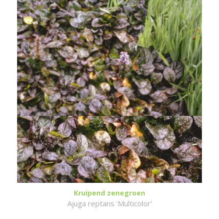
Kruipend zenegroen
Ajuga reptans 'Multicolor'