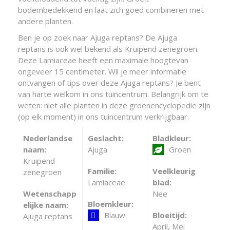
bodembedekkend en laat zich goed combineren met
andere planten.
Ben je op zoek naar Ajuga reptans? De Ajuga
reptans is ook wel bekend als Kruipend zenegroen.
Deze Lamiaceae heeft een maximale hoogtevan
ongeveer 15 centimeter. Wil je meer informatie
ontvangen of tips over deze Ajuga reptans? Je bent
van harte welkom in ons tuincentrum. Belangrijk om te
weten: niet alle planten in deze groenencyclopedie zijn
(op elk moment) in ons tuincentrum verkrijgbaar.
Nederlandse
Geslacht:
Bladkleur:
naam:
Ajuga
Groen
Kruipend
Familie:
Veelkleurig
zenegroen
Lamiaceae
blad:
Wetenschapp
Nee
Bloemkleur:
elijke naam:
Blauw
Bloeitijd:
Ajuga reptans
April, Mei