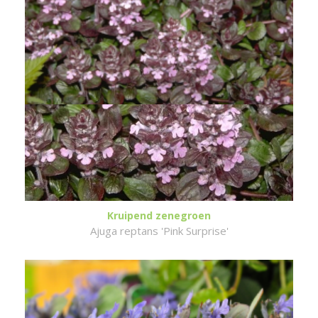
Kruipend zenegroen
Ajuga reptans 'Pink Surprise'