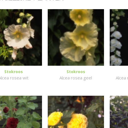
Stokroos
Stokroos
Alcea rosea wit
Alcea rosea geel
Alcea 