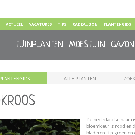
ACTUEEL
VACATURES
TIPS
CADEAUBON
PLANTENGIDS
TUINPLANTEN
MOESTUIN
GAZON
PLANTENGIDS
ALLE PLANTEN
ZOEK
OKROOS
De nederlandse naam 
bloemkleur is rood en d
bladeren zijn groen e