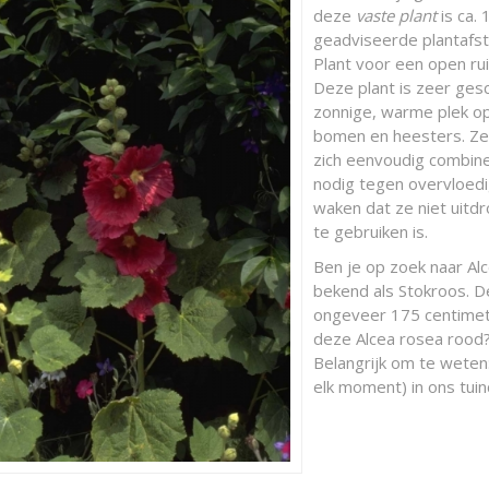
deze
vaste plant
is ca.
geadviseerde plantafsta
Plant voor een open ru
Deze plant is zeer gesc
zonnige, warme plek o
bomen en heesters. Ze 
zich eenvoudig combine
nodig tegen overvloed
waken dat ze niet uitdro
te gebruiken is.
Ben je op zoek naar Al
bekend als Stokroos. 
ongeveer 175 centimete
deze Alcea rosea rood?
Belangrijk om te weten:
elk moment) in ons tuin