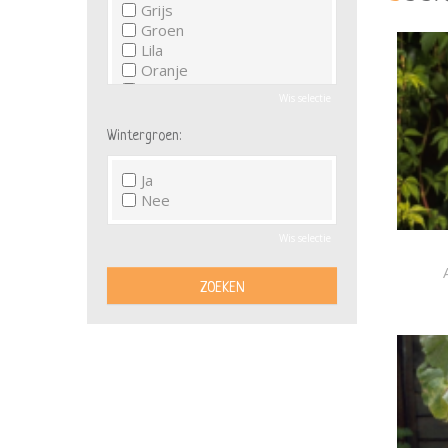
Grijs
Groen
Lila
Oranje
Paars
Wis selectie
Rood
Roze
Wintergroen:
Wit
Zwart
Ja
Nee
Wis selectie