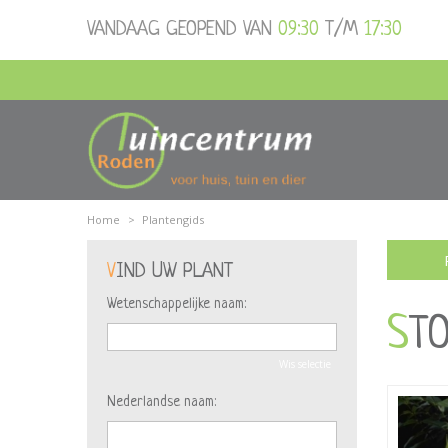
Ga
VANDAAG GEOPEND VAN
09:30
T/M
17:30
naar
content
Home
>
Plantengids
VIND UW PLANT
Wetenschappelijke naam:
ST
Wis selectie
Nederlandse naam: