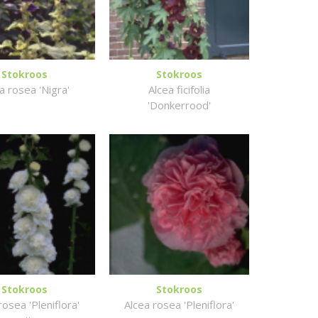
Stokroos
Stokroos
a rosea 'Nigra'
Alcea ficifolia
'Donkerrood'
Stokroos
Stokroos
rosea 'Pleniflora'
Alcea rosea 'Pleniflora'