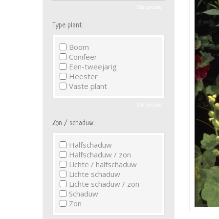
Wis selectie
Type plant:
Boom
Conifeer
Een-tweejarig
Heester
Vaste plant
Wis selectie
Zon / schaduw:
Halfschaduw
Halfschaduw / zon
Lichte / halfschaduw
Lichte schaduw
Lichte schaduw / zon
Schaduw
Zon