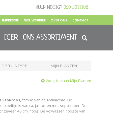
HULP NODIG?
050 5011188
IMPRESSIE
NIEUWSBRIEF
OVER ONS
CONTACT
DIER
ONS ASSORTIMENT
 OP TUINTYPE
MIJN PLANTEN
Voeg toe aan Mijn Planten
is
Stokroos
, familie van de Malvaceae. De
e bloeitijd is van ca. juli tot en met september. De
n ongeveer 40 cm. hoog. De volwassen hoogte van