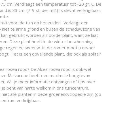
 175 cm. Verdraagt een temperatuur tot -20 gr. C. De
nd is 33 cm. (7-9 st. per m2.) Is slecht verkrijgbaar.
imte.
hikt voor 'de tuin op het zuiden'. Verlangt een
p niet te arme grond en buiten de schaduwzone van
kan gebruikt worden als borderplant, want ze laat
ren. Deze plant heeft in de winter bescherming
ige regen en sneeuw. In de zomer moet u ervoor
ogt. Het is een opvallende plant, die ook als solitair
cea rosea rood? De Alcea rosea rood is ook wel
Deze Malvaceae heeft een maximale hoogtevan
r. Wil je meer informatie ontvangen of tips over
 Je bent van harte welkom in ons tuincentrum.
 niet alle planten in deze groenencyclopedie zijn (op
centrum verkrijgbaar.