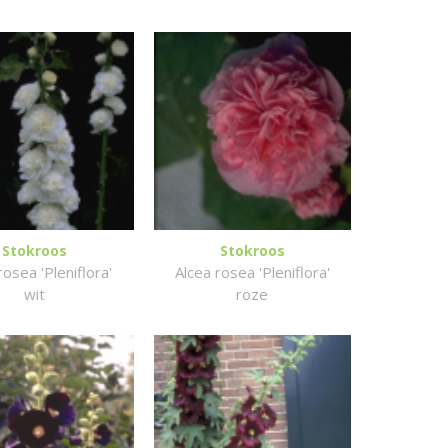
Stokroos
Stokroos
rosea 'Pleniflora'
Alcea rosea 'Pleniflora'
wit
roze