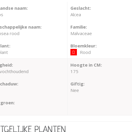
landse naam:
Geslacht:
os
Alcea
chappelijke naam:
Familie:
rosea rood
Malvaceae
lant:
Bloemkleur:
lant
Rood
gheid:
Hoogte in CM:
vochthoudend
175
schaduw:
Giftig:
Nee
groen:
RTGELIJKE PLANTEN