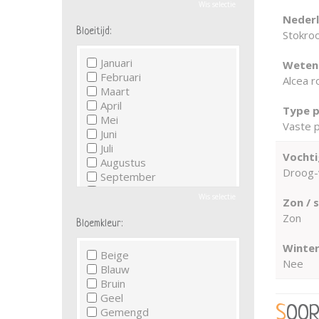
Wis selectie
Neder
Bloeitijd:
Stokro
Januari
Wetens
Februari
Alcea 
Maart
April
Type p
Mei
Vaste p
Juni
Juli
Vochti
Augustus
Droog-
September
Oktober
Wis selectie
Zon / 
November
Zon
December
Bloemkleur:
Winter
Beige
Nee
Blauw
Bruin
Geel
SOO
Gemengd