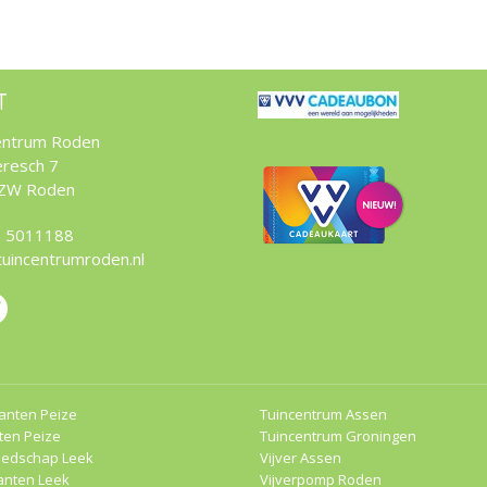
T
entrum Roden
resch 7
 ZW Roden
 5011188
tuincentrumroden.nl
anten Peize
Tuincentrum Assen
ten Peize
Tuincentrum Groningen
eedschap Leek
Vijver Assen
anten Leek
Vijverpomp Roden