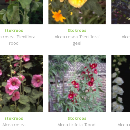
Stokroos
Stokroos
a rosea 'Pleniflora'
Alcea rosea 'Pleniflora'
Alce
rood
geel
Stokroos
Stokroos
Alcea rosea
Alcea ficifolia 'Rood'
Alcea 