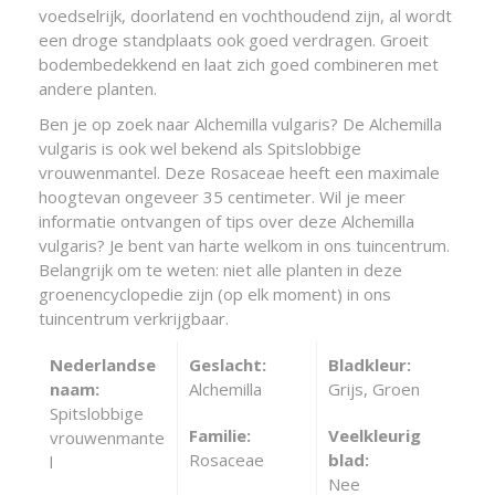
voedselrijk, doorlatend en vochthoudend zijn, al wordt
een droge standplaats ook goed verdragen. Groeit
bodembedekkend en laat zich goed combineren met
andere planten.
Ben je op zoek naar Alchemilla vulgaris? De Alchemilla
vulgaris is ook wel bekend als Spitslobbige
vrouwenmantel. Deze Rosaceae heeft een maximale
hoogtevan ongeveer 35 centimeter. Wil je meer
informatie ontvangen of tips over deze Alchemilla
vulgaris? Je bent van harte welkom in ons tuincentrum.
Belangrijk om te weten: niet alle planten in deze
groenencyclopedie zijn (op elk moment) in ons
tuincentrum verkrijgbaar.
Nederlandse
Geslacht:
Bladkleur:
naam:
Alchemilla
Grijs, Groen
Spitslobbige
Familie:
Veelkleurig
vrouwenmante
Rosaceae
blad:
l
Nee