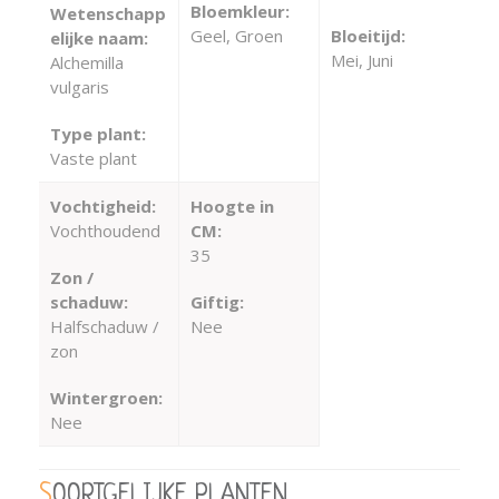
Bloemkleur:
Wetenschapp
Geel, Groen
Bloeitijd:
elijke naam:
Mei, Juni
Alchemilla
vulgaris
Type plant:
Vaste plant
Vochtigheid:
Hoogte in
Vochthoudend
CM:
35
Zon /
schaduw:
Giftig:
Halfschaduw /
Nee
zon
Wintergroen:
Nee
SOORTGELIJKE PLANTEN