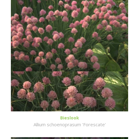
Bieslook
Allium schoenoprasum 'Forescate'