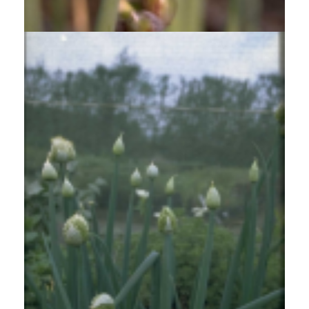
Allium cepa 'Proliferum'
Grof bieslook