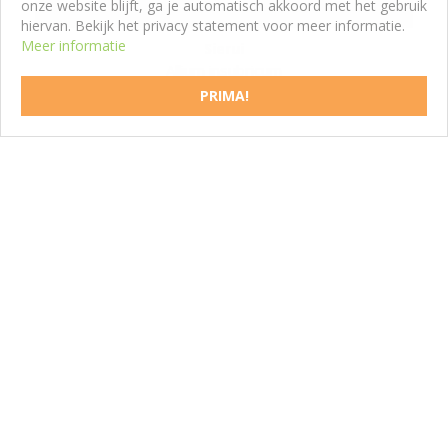
onze website blijft, ga je automatisch akkoord met het gebruik
hiervan. Bekijk het privacy statement voor meer informatie.
Meer informatie
Sierui
Allium insubricum
PRIMA!
OPENINGSTIJDEN
Maandag
09:30 - 17:30
Dinsdag
09:30 - 17:30
Woensdag
09:30 - 17:30
Donderdag
09:30 - 17:30
Vrijdag
09:30 - 17:30
Zaterdag
09:00 - 17:00
Zondag
12:00 - 17:00
Toon alle openingstijden
CONTACT