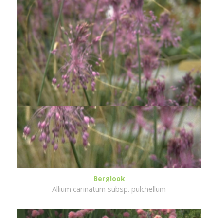
Berglook
Allium carinatum subsp. pulchellum