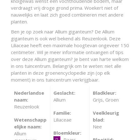
knolgewas wenst een vochthoudende bodem, maar
verdraagt vrij droge grond prima. Woekert niet of
nauwelijks en laat zich goed combineren met andere
planten.
Ben je op zoek naar Allium giganteum? De Allium
giganteum is ook wel bekend als Reuzenlook. Deze
Liliaceae heeft een maximale hoogtevan ongeveer 150
centimeter. Wil je meer informatie ontvangen of tips
over deze Allium giganteum? Je bent van harte welkom
in ons tuincentrum. Belangrijk om te weten: niet alle
planten in deze groenencyclopedie zijn (op elk
moment) in ons tuincentrum verkrijgbaar.
Nederlandse
Geslacht:
Bladkleur:
naam:
Allium
Grijs, Groen
Reuzenlook
Familie:
Veelkleurig
Wetenschapp
Liliaceae
blad:
elijke naam:
Nee
Bloemkleur:
Allium
Paars
Bloeitijd: