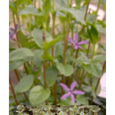
Grote maagdenpalm
Vinca major 'Oxyloba'