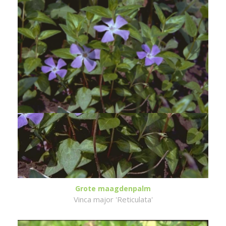
Grote maagdenpalm
Vinca major 'Reticulata'