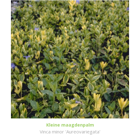
Kleine maagdenpalm
Vinca minor 'Aureovariegata'