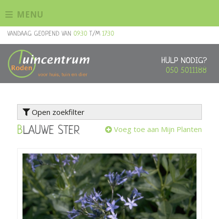
G
MENU
a
n
VANDAAG GEOPEND VAN
09:30
T/M
17:30
a
a
r
HULP NODIG?
c
050 5011188
o
n
t
Open zoekfilter
e
n
Voeg toe aan Mijn Planten
BLAUWE STER
t