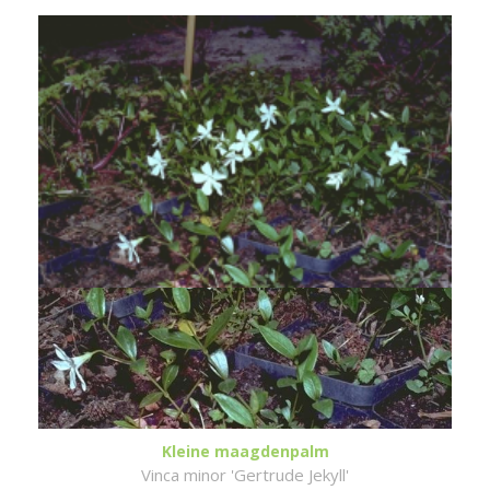
Kleine maagdenpalm
Vinca minor 'Gertrude Jekyll'