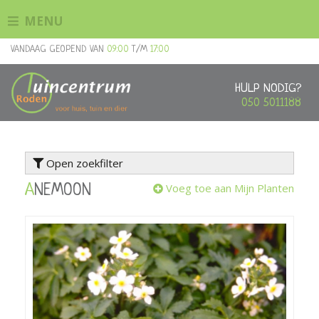
G
MENU
a
n
VANDAAG GEOPEND VAN
09:00
T/M
17:00
a
a
r
HULP NODIG?
c
050 5011188
o
n
t
Open zoekfilter
e
n
Voeg toe aan Mijn Planten
ANEMOON
t