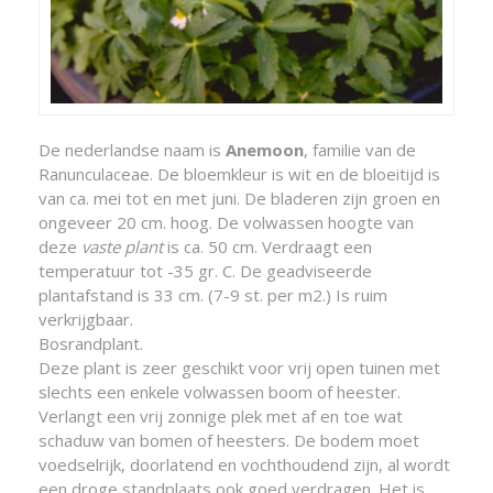
De nederlandse naam is
Anemoon
, familie van de
Ranunculaceae. De bloemkleur is wit en de bloeitijd is
van ca. mei tot en met juni. De bladeren zijn groen en
ongeveer 20 cm. hoog. De volwassen hoogte van
deze
vaste plant
is ca. 50 cm. Verdraagt een
temperatuur tot -35 gr. C. De geadviseerde
plantafstand is 33 cm. (7-9 st. per m2.) Is ruim
verkrijgbaar.
Bosrandplant.
Deze plant is zeer geschikt voor vrij open tuinen met
slechts een enkele volwassen boom of heester.
Verlangt een vrij zonnige plek met af en toe wat
schaduw van bomen of heesters. De bodem moet
voedselrijk, doorlatend en vochthoudend zijn, al wordt
een droge standplaats ook goed verdragen. Het is