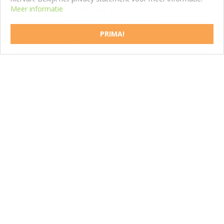
Meer informatie
Blauwe anemoon
Anemone blanda 'Charmer'
PRIMA!