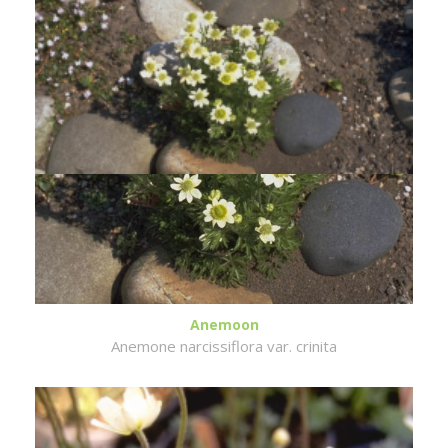
Anemoon
Anemone narcissiflora var. crinita