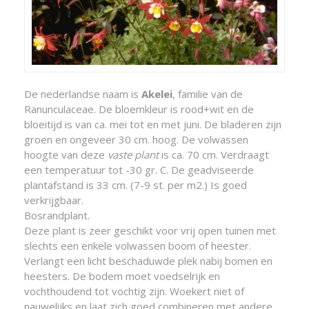
De nederlandse naam is
Akelei
, familie van de
Ranunculaceae. De bloemkleur is rood+wit en de
bloeitijd is van ca. mei tot en met juni. De bladeren zijn
groen en ongeveer 30 cm. hoog. De volwassen
hoogte van deze
vaste plant
is ca. 70 cm. Verdraagt
een temperatuur tot -30 gr. C. De geadviseerde
plantafstand is 33 cm. (7-9 st. per m2.) Is goed
verkrijgbaar.
Bosrandplant.
Deze plant is zeer geschikt voor vrij open tuinen met
slechts een enkele volwassen boom of heester.
Verlangt een licht beschaduwde plek nabij bomen en
heesters. De bodem moet voedselrijk en
vochthoudend tot vochtig zijn. Woekert niet of
nauwelijks en laat zich goed combineren met andere