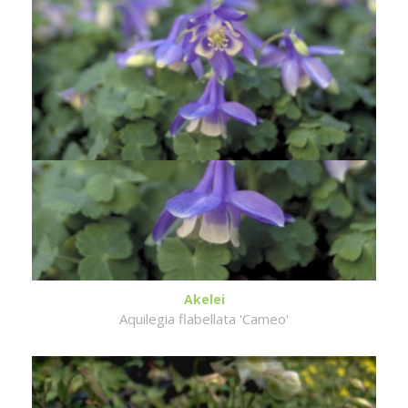
Akelei
Aquilegia flabellata 'Cameo'