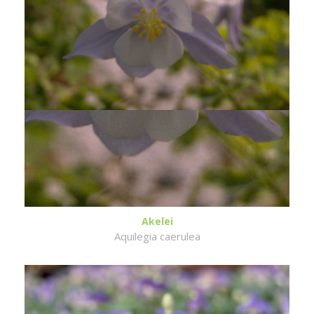
Akelei
Aquilegia caerulea