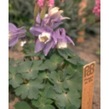
Akelei
Aquilegia flabellata 'Ministar'