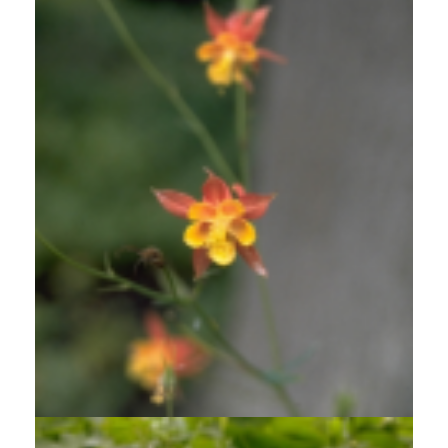
Akelei
Aquilegia formosa var. truncata