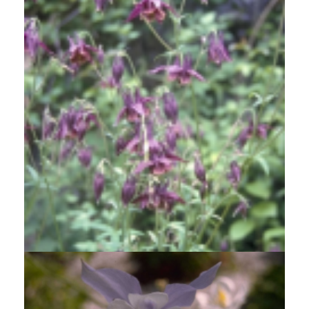
Akelei
Aquilegia viridiflora 'Chocolate Soldier'