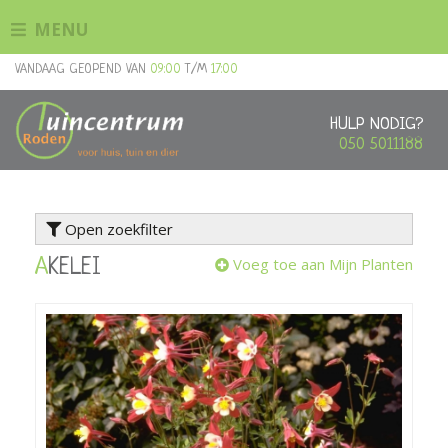
G
MENU
a
n
VANDAAG GEOPEND VAN
09:00
T/M
17:00
a
a
r
HULP NODIG?
c
050 5011188
o
n
t
Open zoekfilter
e
n
Voeg toe aan Mijn Planten
AKELEI
t