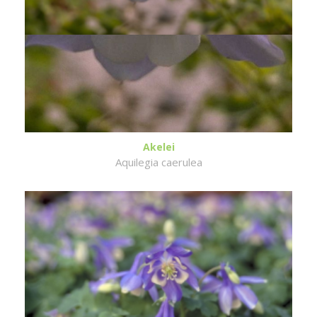
Akelei
Aquilegia caerulea