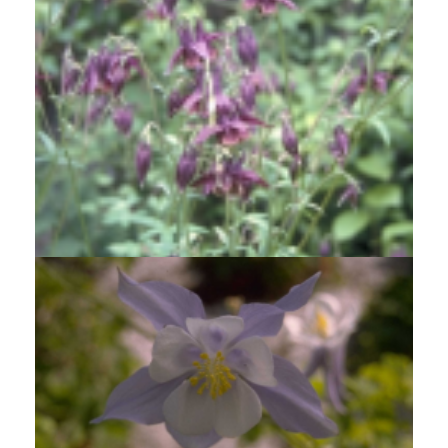
Akelei
Aquilegia viridiflora 'Chocolate Soldier'