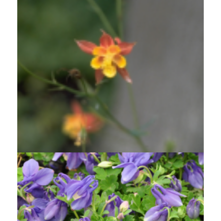
Akelei
Aquilegia formosa var. truncata