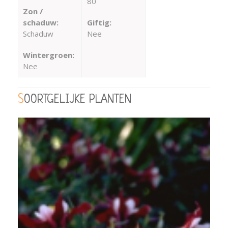
80
Zon /
schaduw:
Giftig:
Schaduw
Nee
Wintergroen:
Nee
SOORTGELIJKE PLANTEN