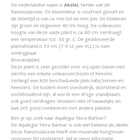
De nederlandse naam is
Akelei
, familie van de
Ranunculaceae. De bloemkleur is rood+wit gevuld en
de bloeitijd is van ca. mei tot en met juni. De bladeren
zijn groen en ongeveer 40 cm. hoog. De volwassen
hoogte van deze
vaste plant
is ca. 80 cm. Verdraagt
een temperatuur tot -30 gr. C. De geadviseerde
plantafstand is 33 cm. (7-9 st. per m2.) Is ruim
verkrijgbaar.
Bosrandplant.
Deze plant is zeer geschikt voor vrij open tuinen met
slechts een enkele volwassen boom of heester.
Verlangt een licht beschaduwde plek nabij bomen en
heesters. De bodem moet voedselrijk, doorlatend en
vochthoudend zijn, al wordt een droge standplaats
ook goed verdragen. Woekert niet of nauwelijks en
laat zich goed combineren met andere planten.
Ben je op zoek naar Aquilegia 'Nora Barlow'?
De Aquilegia 'Nora Barlow' is ook wel bekend als Akelei.
Deze Ranunculaceae heeft een maximale hoogtevan
ongeveer 80 centimeter. Wil je meer informatie