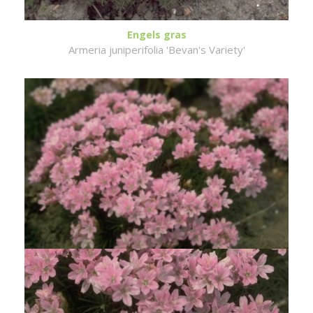
Engels gras
Armeria juniperifolia 'Bevan's Variety'