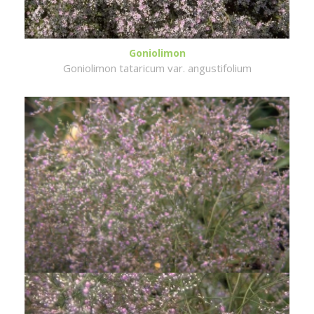
Goniolimon
Goniolimon tataricum var. angustifolium