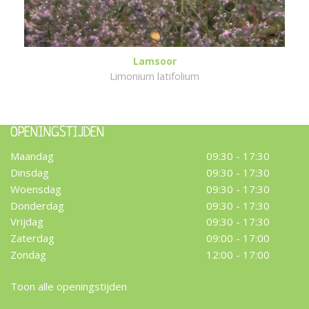
Lamsoor
Limonium latifolium
OPENINGSTIJDEN
Maandag
09:30 - 17:30
Dinsdag
09:30 - 17:30
Woensdag
09:30 - 17:30
Donderdag
09:30 - 17:30
Vrijdag
09:30 - 17:30
Zaterdag
09:00 - 17:00
Zondag
12:00 - 17:00
Toon alle openingstijden