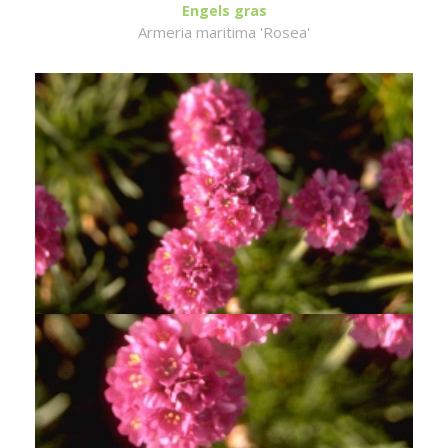
Engels gras
Armeria maritima 'Rosea'