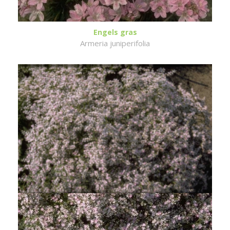
Engels gras
Armeria juniperifolia