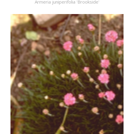
Armeria juniperifolia 'Brookside'
Engels gras