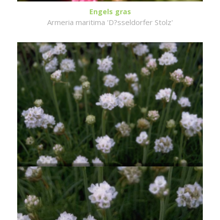
Engels gras
Armeria maritima 'D?sseldorfer Stolz'