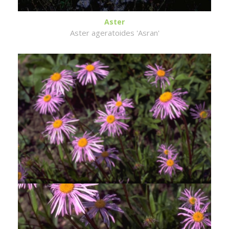
Aster
Aster ageratoides 'Asran'