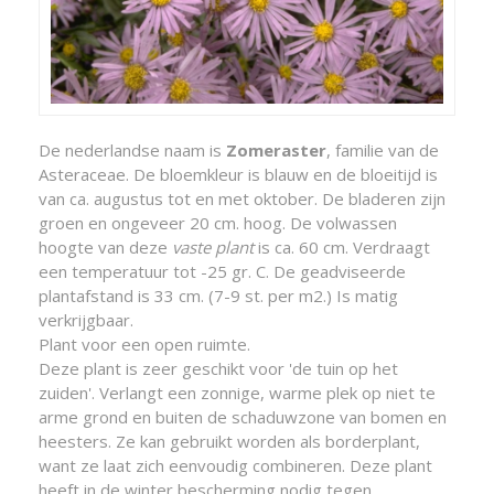
De nederlandse naam is
Zomeraster
, familie van de
Asteraceae. De bloemkleur is blauw en de bloeitijd is
van ca. augustus tot en met oktober. De bladeren zijn
groen en ongeveer 20 cm. hoog. De volwassen
hoogte van deze
vaste plant
is ca. 60 cm. Verdraagt
een temperatuur tot -25 gr. C. De geadviseerde
plantafstand is 33 cm. (7-9 st. per m2.) Is matig
verkrijgbaar.
Plant voor een open ruimte.
Deze plant is zeer geschikt voor 'de tuin op het
zuiden'. Verlangt een zonnige, warme plek op niet te
arme grond en buiten de schaduwzone van bomen en
heesters. Ze kan gebruikt worden als borderplant,
want ze laat zich eenvoudig combineren. Deze plant
heeft in de winter bescherming nodig tegen