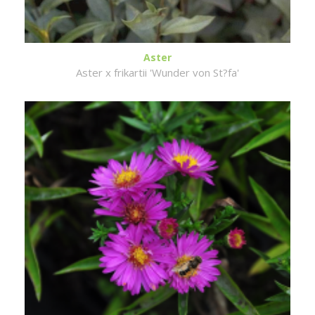
Aster
Aster x frikartii 'Wunder von St?fa'