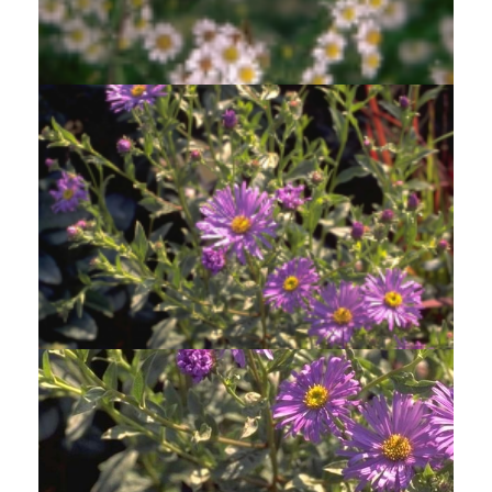
Aster
Aster falcatus 'White Heather'