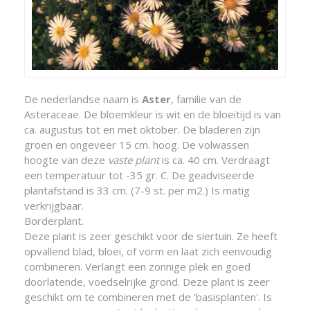
De nederlandse naam is
Aster
, familie van de
Asteraceae. De bloemkleur is wit en de bloeitijd is van
ca. augustus tot en met oktober. De bladeren zijn
groen en ongeveer 15 cm. hoog. De volwassen
hoogte van deze
vaste plant
is ca. 40 cm. Verdraagt
een temperatuur tot -35 gr. C. De geadviseerde
plantafstand is 33 cm. (7-9 st. per m2.) Is matig
verkrijgbaar.
Borderplant.
Deze plant is zeer geschikt voor de siertuin. Ze heeft
opvallend blad, bloei, of vorm en laat zich eenvoudig
combineren. Verlangt een zonnige plek en goed
doorlatende, voedselrijke grond. Deze plant is zeer
geschikt om te combineren met de 'basisplanten'. Is