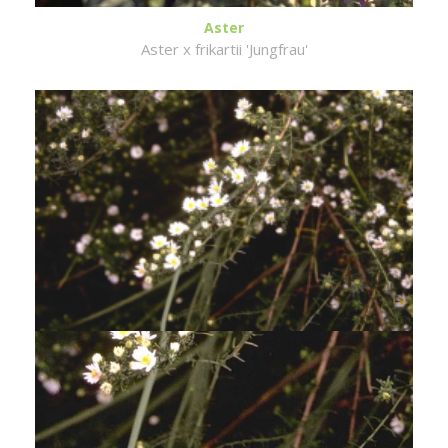
Aster
Aster x frikartii 'Jungfrau'