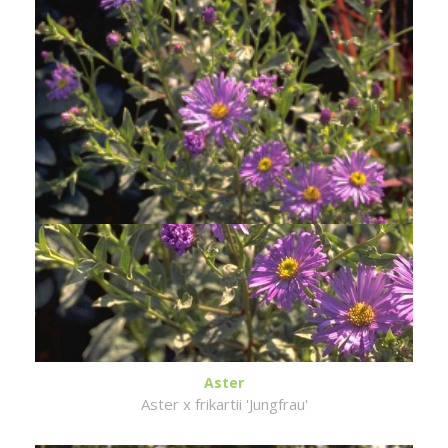
Aster
Aster x frikartii 'Jungfrau'