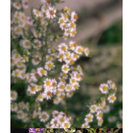
Aster
Aster falcatus 'White Heather'