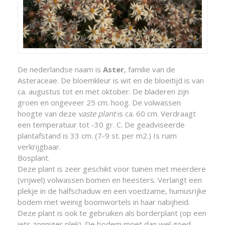
De nederlandse naam is
Aster
, familie van de
Asteraceae. De bloemkleur is wit en de bloeitijd is van
ca. augustus tot en met oktober. De bladeren zijn
groen en ongeveer 25 cm. hoog. De volwassen
hoogte van deze
vaste plant
is ca. 60 cm. Verdraagt
een temperatuur tot -30 gr. C. De geadviseerde
plantafstand is 33 cm. (7-9 st. per m2.) Is ruim
verkrijgbaar.
Bosplant.
Deze plant is zeer geschikt voor tuinen met meerdere
(vrijwel) volwassen bomen en heesters. Verlangt een
plekje in de halfschaduw en een voedzame, humusrijke
bodem met weinig boomwortels in haar nabijheid.
Deze plant is ook te gebruiken als borderplant (op een
iets zonniger plek). De bodem moet dan wel goed