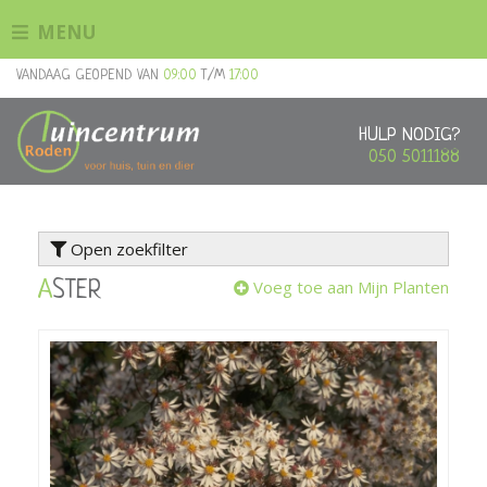
G
MENU
a
n
VANDAAG GEOPEND VAN
09:00
T/M
17:00
a
a
r
HULP NODIG?
c
050 5011188
o
n
t
Open zoekfilter
e
n
Voeg toe aan Mijn Planten
ASTER
t