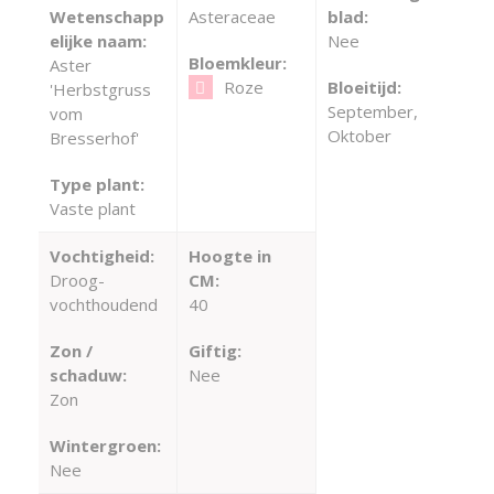
Wetenschapp
Asteraceae
blad:
elijke naam:
Nee
Bloemkleur:
Aster
Roze
Bloeitijd:
'Herbstgruss
September,
vom
Oktober
Bresserhof'
Type plant:
Vaste plant
Vochtigheid:
Hoogte in
Droog-
CM:
vochthoudend
40
Zon /
Giftig:
schaduw:
Nee
Zon
Wintergroen:
Nee