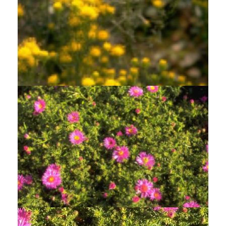
Aster
Aster linosyris 'Goldflake'