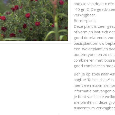
hoogte van deze
vaste
-40 gr. C. De geadvisee
verkrijgbaar.
Borderplant.
Deze plant is zeer gesch
of vorm en laat zich e
goed doorlatende, voeds
basisplant om uw bepl
een 'weideplant' en da
bodemtypen en zo nu en
combineren met 'bosrand
goed combineren met a
Ben je op zoek naar As
angliae 'Rubinschatz' 
heeft een maximale ho
informatie ontvangen o
Je bent van harte welko
alle planten in deze gr
tuincentrum verkrijgbaa