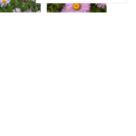
Aster
Aster
arreri 'Berggarten'
Aster 'Audrey'
Aster
Aster
 'Dark Pink Star'
Aster sedifolius 'Nanus'