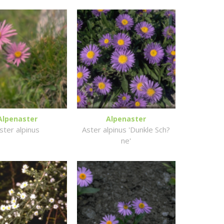
Alpenaster
Alpenaster
ster alpinus
Aster alpinus 'Dunkle Sch?
ne'