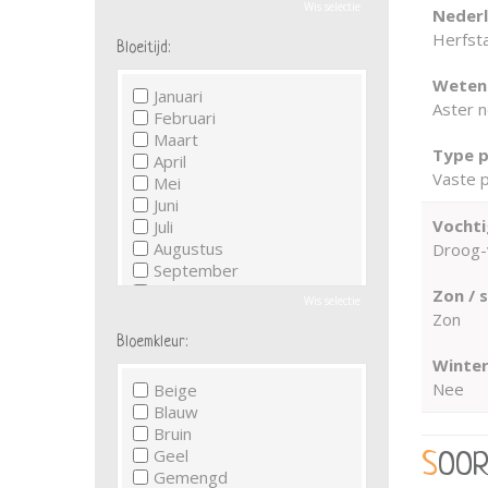
Wis selectie
Neder
Herfst
Bloeitijd:
Wetens
Januari
Aster n
Februari
Maart
Type p
April
Vaste p
Mei
Juni
Vochti
Juli
Augustus
Droog-
September
Oktober
Zon / 
Wis selectie
November
Zon
December
Bloemkleur:
Winter
Nee
Beige
Blauw
Bruin
Geel
SOO
Gemengd