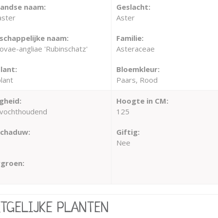
landse naam:
Geslacht:
aster
Aster
chappelijke naam:
Familie:
ovae-angliae 'Rubinschatz'
Asteraceae
lant:
Bloemkleur:
lant
Paars, Rood
gheid:
Hoogte in CM:
vochthoudend
125
schaduw:
Giftig:
Nee
groen:
RTGELIJKE PLANTEN