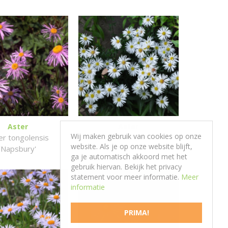
Aster
Aster
Wij maken gebruik van cookies op onze
er tongolensis
Aster 'Kristina'
website. Als je op onze website blijft,
'Napsbury'
ga je automatisch akkoord met het
gebruik hiervan. Bekijk het privacy
statement voor meer informatie.
Meer
informatie
PRIMA!