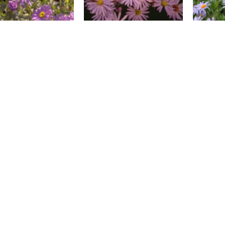
Aster
Aster
r x frikartii 'M?nch'
Aster 'Little Carlow'
Aster f
Aster
Aster
Aster radula
Aster tongolensis
Aster
'Wartburgstern'