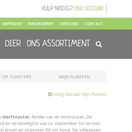
HULP NODIG?
050 5011188
IMPRESSIE
NIEUWSBRIEF
OVER ONS
CONTACT
DIER
ONS ASSORTIMENT
 OP TUINTYPE
MIJN PLANTEN
Voeg toe aan Mijn Planten
is
Herfstaster
, familie van de Asteraceae. De
d en de bloeitijd is van ca. september tot en met
ijn groen en ongeveer 60 cm. hoog. De volwassen