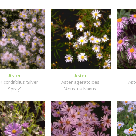
Aster
Aster
r cordifolius 'Silver
Aster ageratoides
Ast
Spray'
'Adustus Nanus'