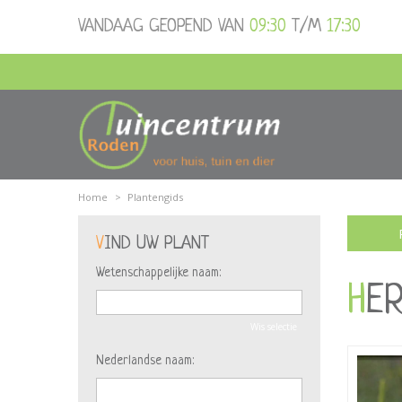
Ga
VANDAAG GEOPEND VAN
09:30
T/M
17:30
naar
content
Home
>
Plantengids
VIND UW PLANT
Wetenschappelijke naam:
HE
Wis selectie
Nederlandse naam: