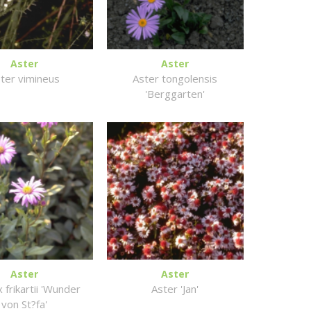
Aster
Aster
ter vimineus
Aster tongolensis
'Berggarten'
Aster
Aster
 frikartii 'Wunder
Aster 'Jan'
von St?fa'