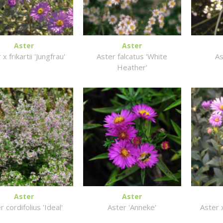
Aster
Aster
 x frikartii 'Jungfrau'
Aster falcatus 'White
As
Heather'
Aster
Aster
r cordifolius 'Ideal'
Aster 'Anneke'
Aster x