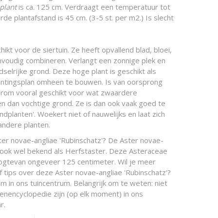
 plant
is ca. 125 cm. Verdraagt een temperatuur tot
rde plantafstand is 45 cm. (3-5 st. per m2.) Is slecht
ikt voor de siertuin. Ze heeft opvallend blad, bloei,
envoudig combineren. Verlangt een zonnige plek en
elrijke grond. Deze hoge plant is geschikt als
antingsplan omheen te bouwen. Is van oorsprong
arom vooral geschikt voor wat zwaardere
 dan vochtige grond. Ze is dan ook vaak goed te
planten'. Woekert niet of nauwelijks en laat zich
ndere planten.
ter novae-angliae 'Rubinschatz'? De Aster novae-
is ook wel bekend als Herfstaster. Deze Asteraceae
ogtevan ongeveer 125 centimeter. Wil je meer
f tips over deze Aster novae-angliae 'Rubinschatz'?
m in ons tuincentrum. Belangrijk om te weten: niet
oenencyclopedie zijn (op elk moment) in ons
r.