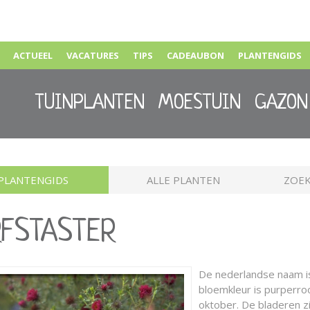
ACTUEEL
VACATURES
TIPS
CADEAUBON
PLANTENGIDS
TUINPLANTEN
MOESTUIN
GAZON
PLANTENGIDS
ALLE PLANTEN
ZOEK
RFSTASTER
De nederlandse naam 
bloemkleur is purperroo
oktober. De bladeren z