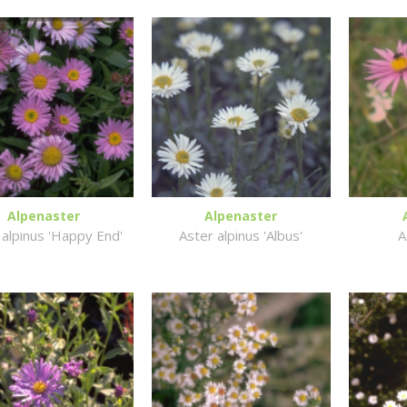
Alpenaster
Alpenaster
 alpinus 'Happy End'
Aster alpinus 'Albus'
A