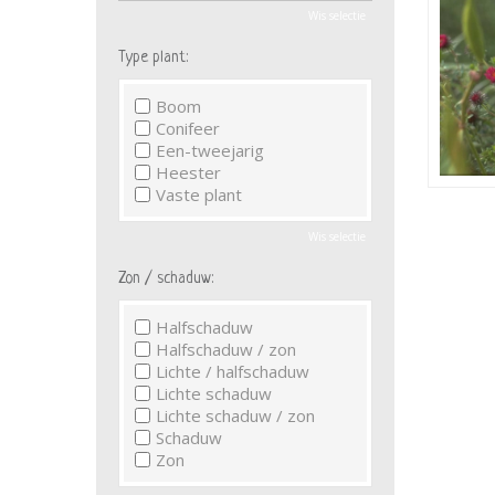
Wis selectie
Type plant:
Boom
Conifeer
Een-tweejarig
Heester
Vaste plant
Wis selectie
Zon / schaduw:
Halfschaduw
Halfschaduw / zon
Lichte / halfschaduw
Lichte schaduw
Lichte schaduw / zon
Schaduw
Zon