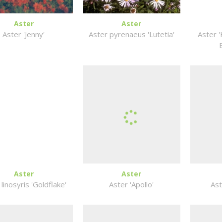
Aster
Aster
Aster 'Jenny'
Aster pyrenaeus 'Lutetia'
Aster 
Aster
Aster
linosyris 'Goldflake'
Aster 'Apollo'
Ast