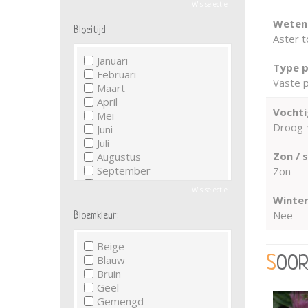
Wis selectie
Wetens
Bloeitijd:
Aster t
Januari
Type p
Februari
Vaste p
Maart
April
Vochti
Mei
Droog-
Juni
Juli
Zon / 
Augustus
September
Zon
Oktober
Wis selectie
November
Winter
December
Nee
Bloemkleur:
Beige
Blauw
SOO
Bruin
Geel
Gemengd