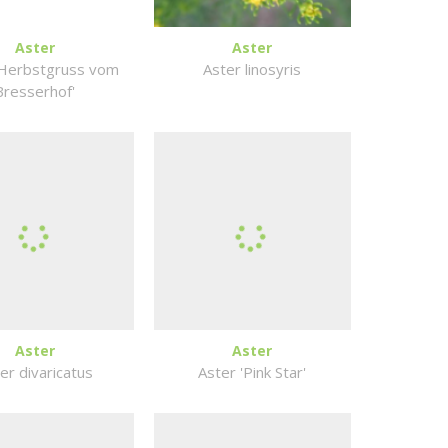
Aster
Aster
'Herbstgruss vom
Aster linosyris
Bresserhof'
Aster
Aster
er divaricatus
Aster 'Pink Star'