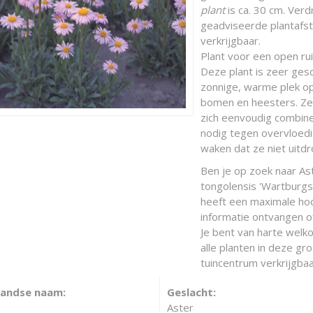
plant
is ca. 30 cm. Verd
geadviseerde plantafsta
verkrijgbaar.
Plant voor een open ru
Deze plant is zeer gesc
zonnige, warme plek o
bomen en heesters. Ze 
zich eenvoudig combine
nodig tegen overvloed
waken dat ze niet uitd
Ben je op zoek naar As
tongolensis 'Wartburgs
heeft een maximale ho
informatie ontvangen o
Je bent van harte welko
alle planten in deze gr
tuincentrum verkrijgbaa
landse naam:
Geslacht:
Aster