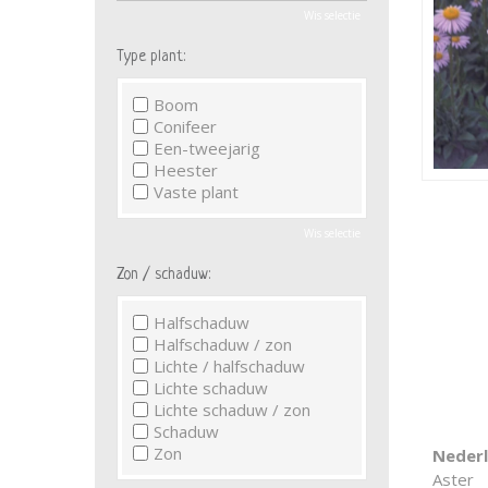
Wis selectie
Type plant:
Boom
Conifeer
Een-tweejarig
Heester
Vaste plant
Wis selectie
Zon / schaduw:
Halfschaduw
Halfschaduw / zon
Lichte / halfschaduw
Lichte schaduw
Lichte schaduw / zon
Schaduw
Zon
Neder
Aster