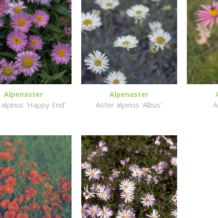
Alpenaster
Alpenaster
 alpinus 'Happy End'
Aster alpinus 'Albus'
A