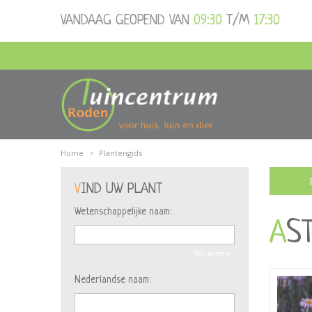
Ga
VANDAAG GEOPEND VAN
09:30
T/M
17:30
naar
content
Home
>
Plantengids
VIND UW PLANT
Wetenschappelijke naam:
AS
Wis selectie
Nederlandse naam: