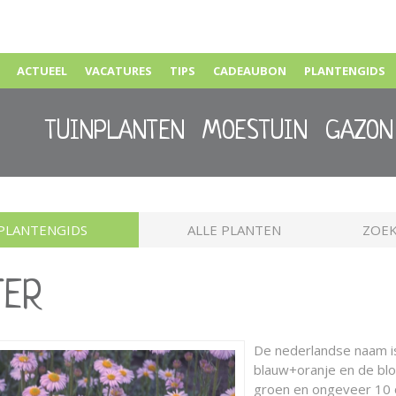
ACTUEEL
VACATURES
TIPS
CADEAUBON
PLANTENGIDS
TUINPLANTEN
MOESTUIN
GAZON
PLANTENGIDS
ALLE PLANTEN
ZOEK
TER
De nederlandse naam 
blauw+oranje en de bloei
groen en ongeveer 10 