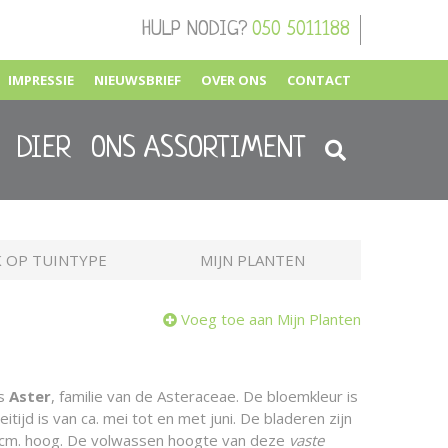
HULP NODIG?
050 5011188
IMPRESSIE
NIEUWSBRIEF
OVER ONS
CONTACT
DIER
ONS ASSORTIMENT
 OP TUINTYPE
MIJN PLANTEN
Voeg toe aan Mijn Planten
is
Aster
, familie van de Asteraceae. De bloemkleur is
tijd is van ca. mei tot en met juni. De bladeren zijn
cm. hoog. De volwassen hoogte van deze
vaste