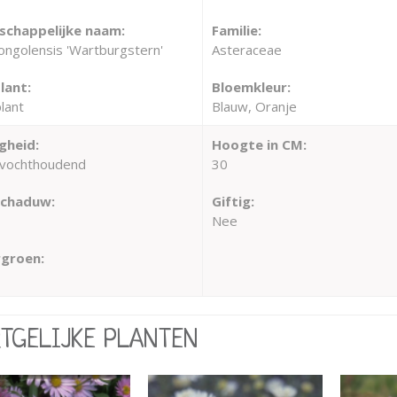
chappelijke naam:
Familie:
ongolensis 'Wartburgstern'
Asteraceae
lant:
Bloemkleur:
lant
Blauw, Oranje
gheid:
Hoogte in CM:
vochthoudend
30
schaduw:
Giftig:
Nee
groen:
RTGELIJKE PLANTEN