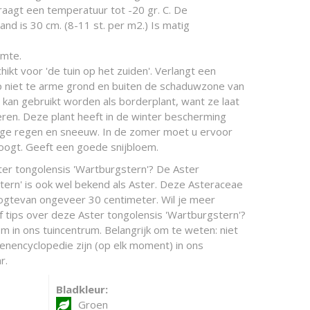
raagt een temperatuur tot -20 gr. C. De
nd is 30 cm. (8-11 st. per m2.) Is matig
imte.
hikt voor 'de tuin op het zuiden'. Verlangt een
p niet te arme grond en buiten de schaduwzone van
kan gebruikt worden als borderplant, want ze laat
ren. Deze plant heeft in de winter bescherming
ige regen en sneeuw. In de zomer moet u ervoor
roogt. Geeft een goede snijbloem.
ter tongolensis 'Wartburgstern'? De Aster
tern' is ook wel bekend als Aster. Deze Asteraceae
ogtevan ongeveer 30 centimeter. Wil je meer
f tips over deze Aster tongolensis 'Wartburgstern'?
m in ons tuincentrum. Belangrijk om te weten: niet
oenencyclopedie zijn (op elk moment) in ons
r.
Bladkleur:
Groen