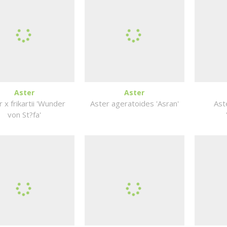
Aster
Aster
 x frikartii 'Wunder
Aster ageratoides 'Asran'
Ast
von St?fa'