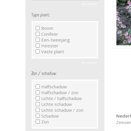
Wis selectie
Type plant:
Boom
Conifeer
Een-tweejarig
Heester
Vaste plant
Wis selectie
Zon / schaduw:
Halfschaduw
Halfschaduw / zon
Lichte / halfschaduw
Lichte schaduw
Lichte schaduw / zon
Schaduw
Neder
Zon
Zeeuws