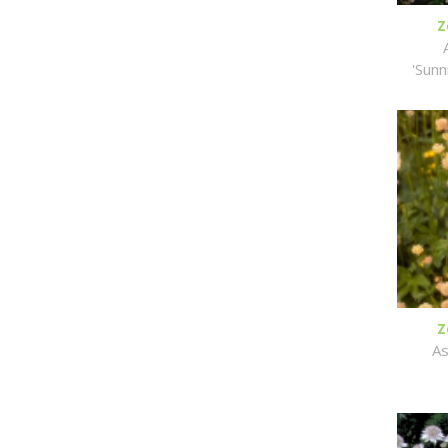
Z
'Sunn
Z
As