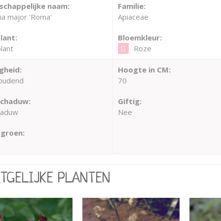
chappelijke naam:
Familie:
ia major 'Roma'
Apiaceae
lant:
Bloemkleur:
lant
Roze
gheid:
Hoogte in CM:
oudend
70
schaduw:
Giftig:
haduw
Nee
groen:
RTGELIJKE PLANTEN