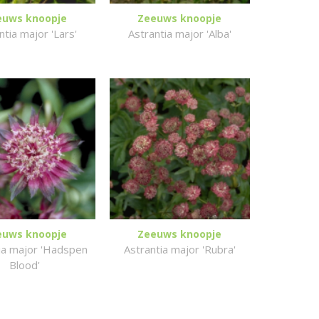
euws knoopje
Zeeuws knoopje
ntia major 'Lars'
Astrantia major 'Alba'
euws knoopje
Zeeuws knoopje
ia major 'Hadspen
Astrantia major 'Rubra'
Blood'