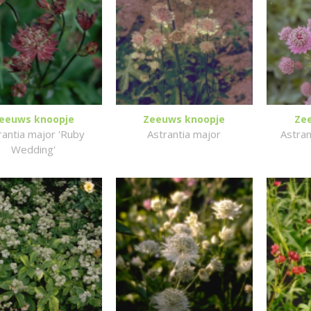
eeuws knoopje
Zeeuws knoopje
Ze
rantia major 'Ruby
Astrantia major
Astran
Wedding'