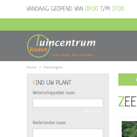
Ga
VANDAAG GEOPEND VAN
09:00
T/M
17:00
naar
content
Home
>
Plantengids
VIND UW PLANT
Wetenschappelijke naam:
ZE
Wis selectie
Nederlandse naam: