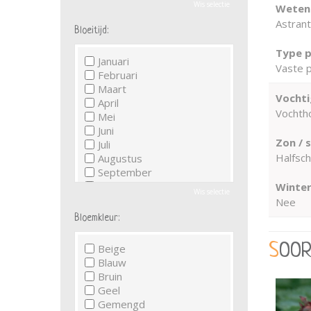
Wis selectie
Wetens
Astrant
Bloeitijd:
Type p
Januari
Vaste p
Februari
Maart
Vochti
April
Vochth
Mei
Juni
Zon / 
Juli
Halfsc
Augustus
September
Oktober
Winter
Wis selectie
November
Nee
December
Bloemkleur:
SOO
Beige
Blauw
Bruin
Geel
Gemengd