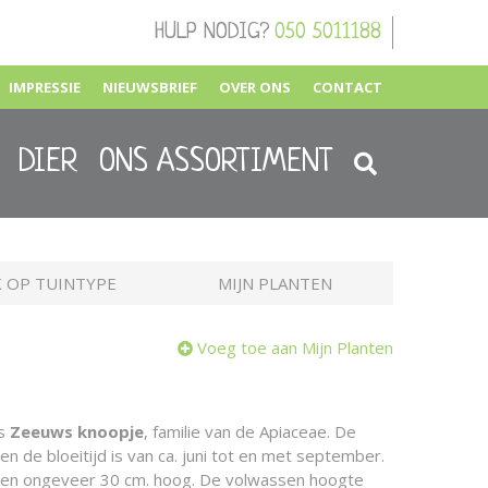
HULP NODIG?
050 5011188
IMPRESSIE
NIEUWSBRIEF
OVER ONS
CONTACT
DIER
ONS ASSORTIMENT
 OP TUINTYPE
MIJN PLANTEN
Voeg toe aan Mijn Planten
is
Zeeuws knoopje
, familie van de Apiaceae. De
en de bloeitijd is van ca. juni tot en met september.
n en ongeveer 30 cm. hoog. De volwassen hoogte