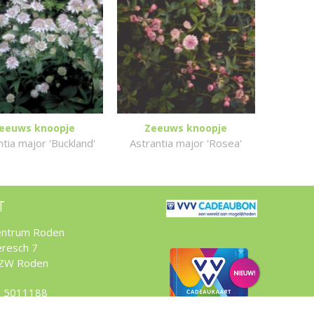
eeuws knoopje
Zeeuws knoopje
ntia major 'Buckland'
Astrantia major 'Rosea'
T
entrum Roden
resch 7
 ZW Roden
 5011188
tuincentrumroden.nl