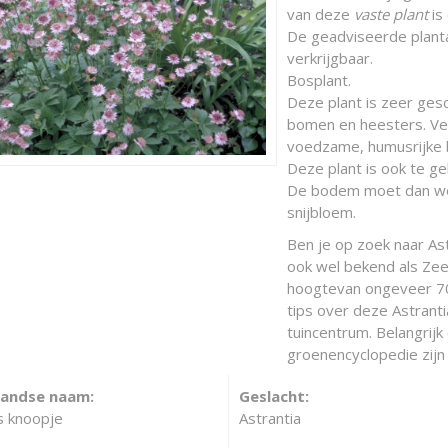
van deze
vaste plant
is
De geadviseerde plantaf
verkrijgbaar.
Bosplant.
Deze plant is zeer ges
bomen en heesters. Ver
voedzame, humusrijke 
Deze plant is ook te ge
De bodem moet dan wel
snijbloem.
Ben je op zoek naar Ast
ook wel bekend als Ze
hoogtevan ongeveer 70 
tips over deze Astrant
tuincentrum. Belangrijk
groenencyclopedie zijn 
landse naam:
Geslacht:
 knoopje
Astrantia