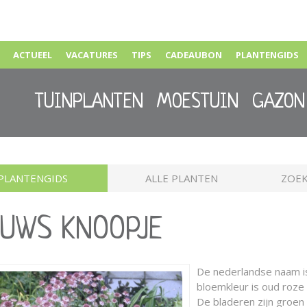
ACTUEEL
VACATURES
TIPS
CADEAUBON
PLANTENGIDS
TUINPLANTEN
MOESTUIN
GAZON
PLANTENGIDS
ALLE PLANTEN
ZOEK
EUWS KNOOPJE
De nederlandse naam 
bloemkleur is oud roze 
De bladeren zijn groe