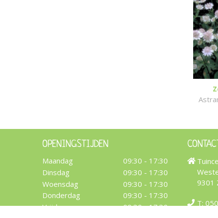
Z
Astra
OPENINGSTIJDEN
CONTAC
Maandag
09:30 - 17:30
Tuinc
Weste
Dinsdag
09:30 - 17:30
9301
Woensdag
09:30 - 17:30
Donderdag
09:30 - 17:30
T:
050
Vrijdag
09:30 - 17:30
info@