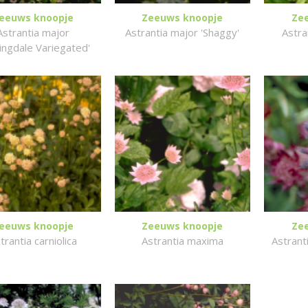
eeuws knoopje
Zeeuws knoopje
Ze
Astrantia major
Astrantia major 'Shaggy'
Astra
ingdale Variegated'
eeuws knoopje
Zeeuws knoopje
Ze
trantia carniolica
Astrantia maxima
Astrant