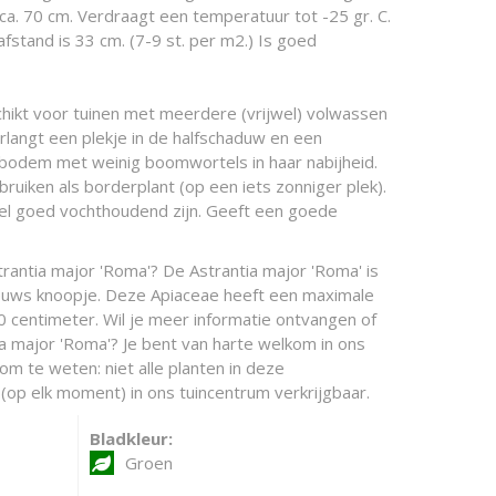
 ca. 70 cm. Verdraagt een temperatuur tot -25 gr. C.
stand is 33 cm. (7-9 st. per m2.) Is goed
chikt voor tuinen met meerdere (vrijwel) volwassen
langt een plekje in de halfschaduw en een
bodem met weinig boomwortels in haar nabijheid.
bruiken als borderplant (op een iets zonniger plek).
 goed vochthoudend zijn. Geeft een goede
rantia major 'Roma'? De Astrantia major 'Roma' is
euws knoopje. Deze Apiaceae heeft een maximale
centimeter. Wil je meer informatie ontvangen of
ia major 'Roma'? Je bent van harte welkom in ons
 om te weten: niet alle planten in deze
(op elk moment) in ons tuincentrum verkrijgbaar.
Bladkleur:
Groen