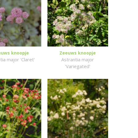
euws knoopje
Zeeuws knoopje
tia major 'Claret'
Astrantia major
'Variegated'