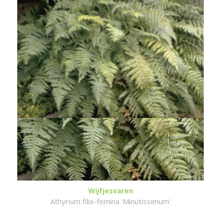
Wijfjesvaren
Athyrium filix-femina 'Minutissimum'