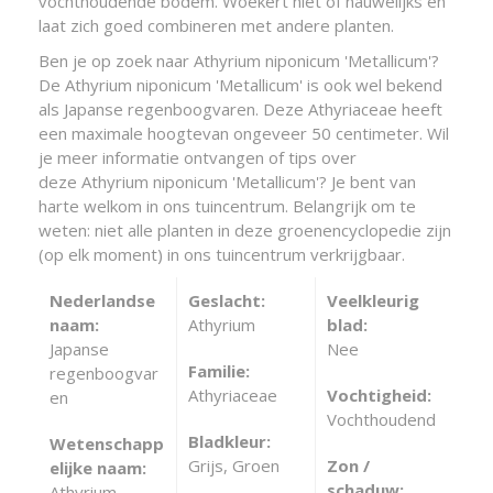
vochthoudende bodem. Woekert niet of nauwelijks en
laat zich goed combineren met andere planten.
Ben je op zoek naar Athyrium niponicum 'Metallicum'?
De Athyrium niponicum 'Metallicum' is ook wel bekend
als Japanse regenboogvaren. Deze Athyriaceae heeft
een maximale hoogtevan ongeveer 50 centimeter. Wil
je meer informatie ontvangen of tips over
deze Athyrium niponicum 'Metallicum'? Je bent van
harte welkom in ons tuincentrum. Belangrijk om te
weten: niet alle planten in deze groenencyclopedie zijn
(op elk moment) in ons tuincentrum verkrijgbaar.
Nederlandse
Geslacht:
Veelkleurig
naam:
Athyrium
blad:
Japanse
Nee
Familie:
regenboogvar
Athyriaceae
Vochtigheid:
en
Vochthoudend
Bladkleur:
Wetenschapp
Grijs, Groen
Zon /
elijke naam:
schaduw:
Athyrium