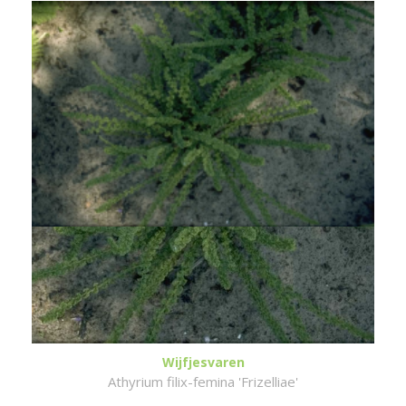
Wijfjesvaren
Athyrium filix-femina 'Frizelliae'