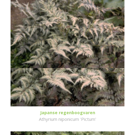
Japanse regenboogvaren
Athyrium niponicum 'Pictum'