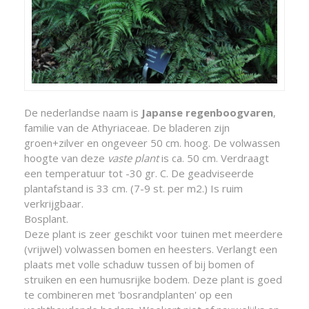
De nederlandse naam is
Japanse regenboogvaren
,
familie van de Athyriaceae. De bladeren zijn
groen+zilver en ongeveer 50 cm. hoog. De volwassen
hoogte van deze
vaste plant
is ca. 50 cm. Verdraagt
een temperatuur tot -30 gr. C. De geadviseerde
plantafstand is 33 cm. (7-9 st. per m2.) Is ruim
verkrijgbaar.
Bosplant.
Deze plant is zeer geschikt voor tuinen met meerdere
(vrijwel) volwassen bomen en heesters. Verlangt een
plaats met volle schaduw tussen of bij bomen of
struiken en een humusrijke bodem. Deze plant is goed
te combineren met 'bosrandplanten' op een