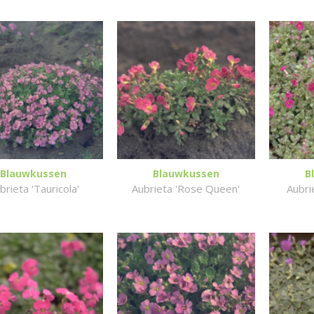
Blauwkussen
Blauwkussen
B
brieta 'Tauricola'
Aubrieta 'Rose Queen'
Aubri