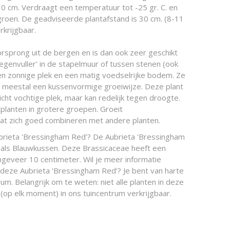
 10 cm. Verdraagt een temperatuur tot -25 gr. C. en
 groen. De geadviseerde plantafstand is 30 cm. (8-11
rkrijgbaar.
rsprong uit de bergen en is dan ook zeer geschikt
oegenvuller' in de stapelmuur of tussen stenen (ook
een zonnige plek en een matig voedselrijke bodem. Ze
ft meestal een kussenvormige groeiwijze. Deze plant
licht vochtige plek, maar kan redelijk tegen droogte.
tplanten in grotere groepen. Groeit
t zich goed combineren met andere planten.
brieta 'Bressingham Red'? De Aubrieta 'Bressingham
 als Blauwkussen. Deze Brassicaceae heeft een
eveer 10 centimeter. Wil je meer informatie
 deze Aubrieta 'Bressingham Red'? Je bent van harte
um. Belangrijk om te weten: niet alle planten in deze
(op elk moment) in ons tuincentrum verkrijgbaar.