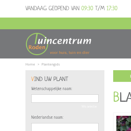
Ga
VANDAAG GEOPEND VAN
09:30
T/M
17:30
naar
content
Home
>
Plantengids
VIND UW PLANT
Wetenschappelijke naam:
B
Wis selectie
Nederlandse naam: