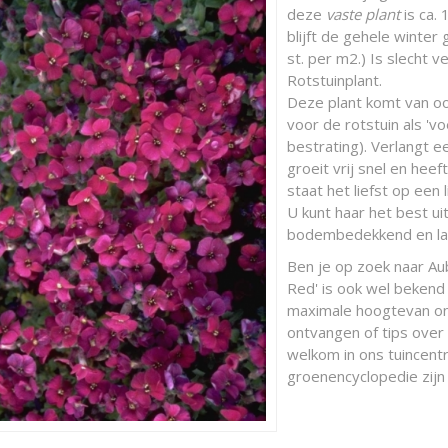
deze
vaste plant
is ca.
blijft de gehele winter
st. per m2.) Is slecht ve
Rotstuinplant.
Deze plant komt van oo
voor de rotstuin als 'v
bestrating). Verlangt 
groeit vrij snel en hee
staat het liefst op een 
U kunt haar het best ui
bodembedekkend en laa
Ben je op zoek naar Au
Red' is ook wel bekend
maximale hoogtevan ong
ontvangen of tips over
welkom in ons tuincentr
groenencyclopedie zijn 