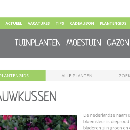
ACTUEEL
VACATURES
TIPS
CADEAUBON
PLANTENGIDS
TUINPLANTEN
MOESTUIN
GAZON
PLANTENGIDS
ALLE PLANTEN
ZOEK
LAUWKUSSEN
De nederlandse naam 
bloemkleur is dieprood e
bladeren zijn groen en