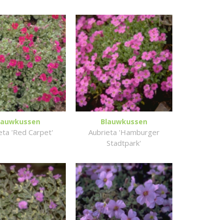
lauwkussen
Blauwkussen
eta 'Red Carpet'
Aubrieta 'Hamburger
Stadtpark'