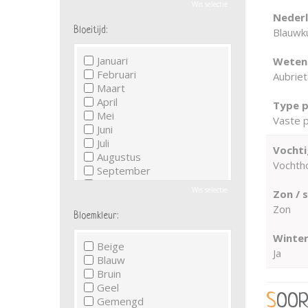
Wis selectie
Neder
Bloeitijd:
Blauwk
Januari
Wetens
Februari
Aubrie
Maart
April
Type p
Mei
Vaste p
Juni
Juli
Vochti
Augustus
Vochth
September
Oktober
Wis selectie
Zon / 
November
Zon
December
Bloemkleur:
Winter
Beige
Ja
Blauw
Bruin
Geel
SOO
Gemengd