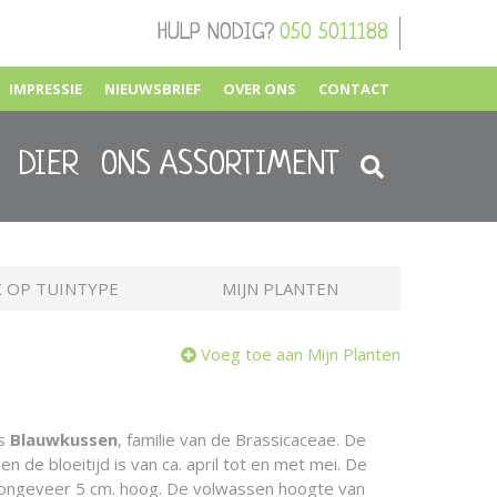
HULP NODIG?
050 5011188
IMPRESSIE
NIEUWSBRIEF
OVER ONS
CONTACT
DIER
ONS ASSORTIMENT
 OP TUINTYPE
MIJN PLANTEN
Voeg toe aan Mijn Planten
is
Blauwkussen
, familie van de Brassicaceae. De
n de bloeitijd is van ca. april tot en met mei. De
 ongeveer 5 cm. hoog. De volwassen hoogte van