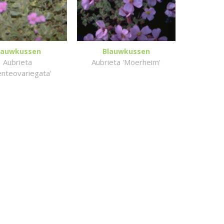
lauwkussen
Blauwkussen
Aubrieta
Aubrieta 'Moerheim'
enteovariegata'