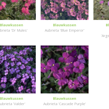
Blauwkussen
Blauwkussen
B
brieta 'Dr Mules'
Aubrieta 'Blue Emperor'
'Arg
Blauwkussen
Blauwkussen
ubrieta 'Valder'
Aubrieta 'Cascade Purple'