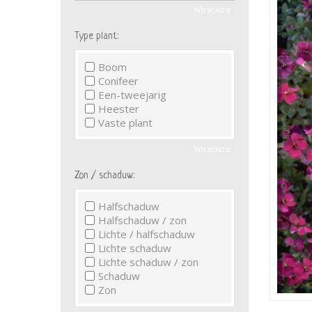
Wis selectie
Type plant:
Boom
Conifeer
Een-tweejarig
Heester
Vaste plant
Wis selectie
Zon / schaduw:
Halfschaduw
Halfschaduw / zon
Lichte / halfschaduw
Lichte schaduw
Lichte schaduw / zon
Schaduw
Zon