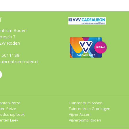
T
entrum Roden
resch 7
 ZW Roden
 5011188
tuincentrumroden.nl
anten Peize
Tuincentrum Assen
ten Peize
Tuincentrum Groningen
eedschap Leek
Vijver Assen
anten Leek
Vijverpomp Roden