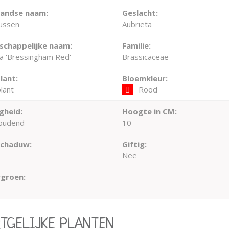
landse naam:
Geslacht:
ussen
Aubrieta
chappelijke naam:
Familie:
ta 'Bressingham Red'
Brassicaceae
lant:
Bloemkleur:
lant
Rood
gheid:
Hoogte in CM:
oudend
10
schaduw:
Giftig:
Nee
groen:
RTGELIJKE PLANTEN