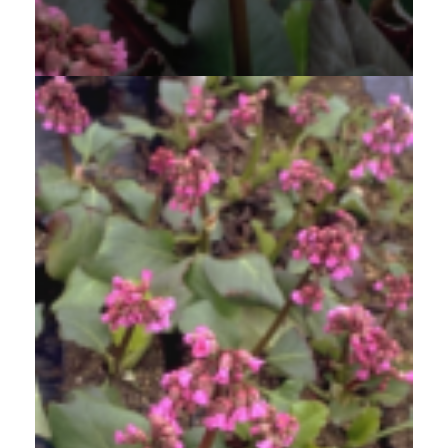
Schoenlappersplant
Bergenia 'Abendglocken'