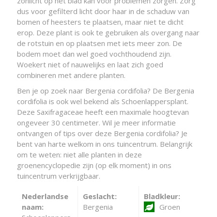
zonlicht op het blad kan voor problemen zorgen. Zorg
dus voor gefilterd licht door haar in de schaduw van
bomen of heesters te plaatsen, maar niet te dicht
erop. Deze plant is ook te gebruiken als overgang naar
de rotstuin en op plaatsen met iets meer zon. De
bodem moet dan wel goed vochthoudend zijn.
Woekert niet of nauwelijks en laat zich goed
combineren met andere planten.
Ben je op zoek naar Bergenia cordifolia? De Bergenia
cordifolia is ook wel bekend als Schoenlappersplant.
Deze Saxifragaceae heeft een maximale hoogtevan
ongeveer 30 centimeter. Wil je meer informatie
ontvangen of tips over deze Bergenia cordifolia? Je
bent van harte welkom in ons tuincentrum. Belangrijk
om te weten: niet alle planten in deze
groenencyclopedie zijn (op elk moment) in ons
tuincentrum verkrijgbaar.
Nederlandse
Geslacht:
Bladkleur:
naam:
Bergenia
Groen