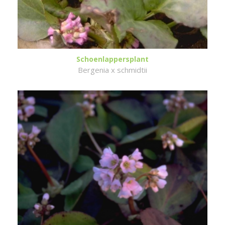
Schoenlappersplant
Bergenia x schmidtii