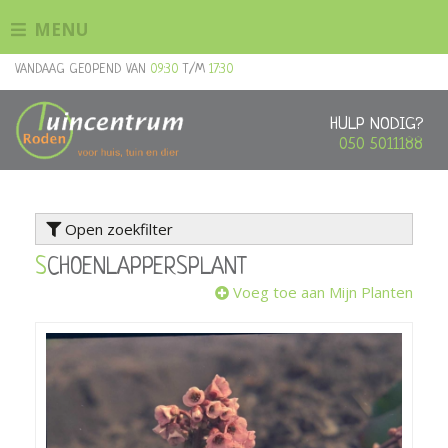
G
MENU
a
n
VANDAAG GEOPEND VAN
09:30
T/M
17:30
a
a
r
HULP NODIG?
c
050 5011188
o
n
t
Open zoekfilter
e
n
SCHOENLAPPERSPLANT
t
Voeg toe aan Mijn Planten