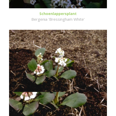
Schoenlappersplant
Bergenia 'Bressingham White'