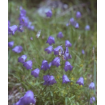
Grasklokje
Campanula rotundifolia