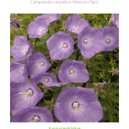
Campanula carpatica 'Weisse Clips'
Karpatenklokje