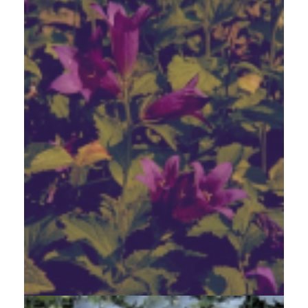
Breed klokje
Campanula latifolia var. macrantha