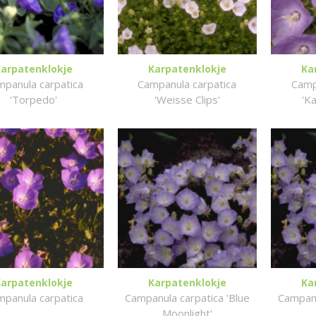
Karpatenklokje
Karpatenklokje
Ka
panula carpatica
Campanula carpatica
Camp
'Torpedo'
'Weisse Clips'
'K
Karpatenklokje
Karpatenklokje
Ka
panula carpatica
Campanula carpatica 'Blue
Campanu
Moonlight'