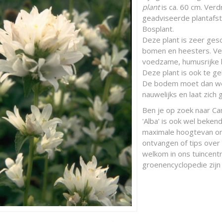
plant
is ca. 60 cm. Verd
geadviseerde plantafsta
Bosplant.
Deze plant is zeer ges
bomen en heesters. Ver
voedzame, humusrijke 
Deze plant is ook te ge
De bodem moet dan wel
nauwelijks en laat zic
Ben je op zoek naar C
'Alba' is ook wel beke
maximale hoogtevan ong
ontvangen of tips over
welkom in ons tuincentr
groenencyclopedie zijn 