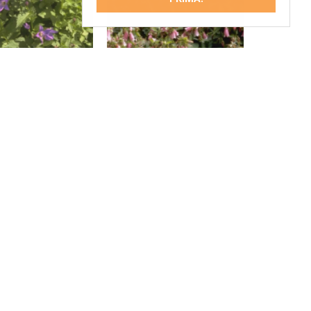
Klokje
Klokje
anula lactiflora
Campanula 'Elizabeth'
'Superba'