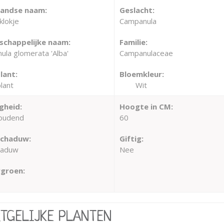
landse naam:
Geslacht:
klokje
Campanula
chappelijke naam:
Familie:
la glomerata 'Alba'
Campanulaceae
lant:
Bloemkleur:
lant
Wit
gheid:
Hoogte in CM:
oudend
60
schaduw:
Giftig:
haduw
Nee
groen:
RTGELIJKE PLANTEN