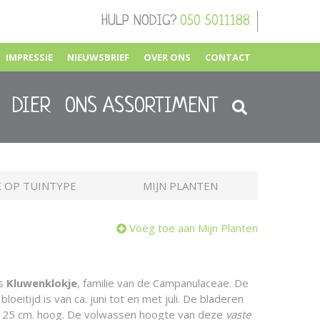
HULP NODIG?
050 5011188
IMPRESSIE
NIEUWSBRIEF
OVER ONS
CONTACT
DIER
ONS ASSORTIMENT
 OP TUINTYPE
MIJN PLANTEN
Voeg toe aan Mijn Planten
is
Kluwenklokje
, familie van de Campanulaceae. De
loeitijd is van ca. juni tot en met juli. De bladeren
r 25 cm. hoog. De volwassen hoogte van deze
vaste