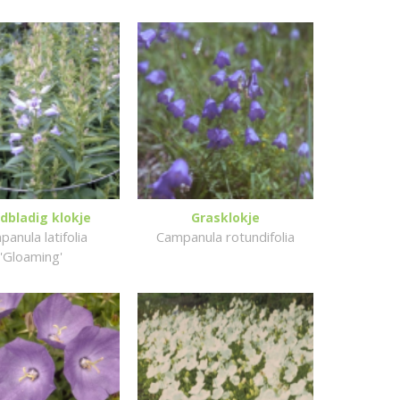
dbladig klokje
Grasklokje
anula latifolia
Campanula rotundifolia
'Gloaming'