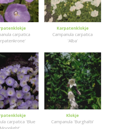
rpatenklokje
Karpatenklokje
anula carpatica
Campanula carpatica
arpatenkrone'
'Alba'
rpatenklokje
Klokje
la carpatica 'Blue
Campanula 'Burghaltii'
Moonlight'