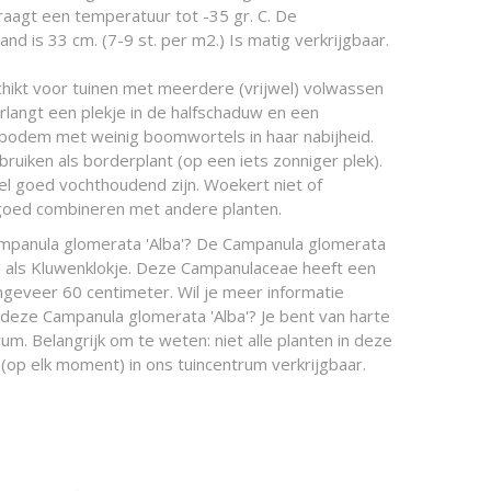
raagt een temperatuur tot -35 gr. C. De
nd is 33 cm. (7-9 st. per m2.) Is matig verkrijgbaar.
chikt voor tuinen met meerdere (vrijwel) volwassen
langt een plekje in de halfschaduw en een
bodem met weinig boomwortels in haar nabijheid.
bruiken als borderplant (op een iets zonniger plek).
 goed vochthoudend zijn. Woekert niet of
h goed combineren met andere planten.
ampanula glomerata 'Alba'? De Campanula glomerata
nd als Kluwenklokje. Deze Campanulaceae heeft een
eveer 60 centimeter. Wil je meer informatie
 deze Campanula glomerata 'Alba'? Je bent van harte
um. Belangrijk om te weten: niet alle planten in deze
(op elk moment) in ons tuincentrum verkrijgbaar.