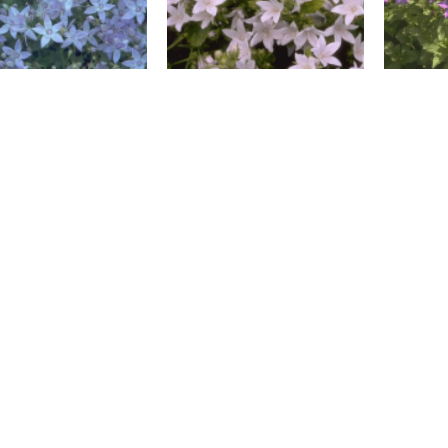
Klokje
Klokje
panula garganica
Campanula
Camp
poscharskyana 'E.H.
Frost'