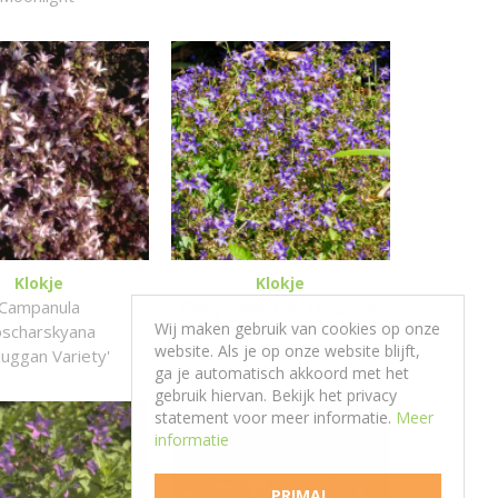
Klokje
Klokje
Campanula
Campanula 'E.K. Toogood'
Wij maken gebruik van cookies op onze
scharskyana
website. Als je op onze website blijft,
duggan Variety'
ga je automatisch akkoord met het
gebruik hiervan. Bekijk het privacy
statement voor meer informatie.
Meer
informatie
PRIMA!