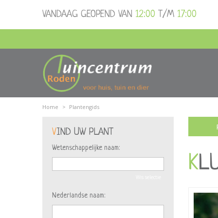
Ga
VANDAAG GEOPEND VAN
12:00
T/M
17:00
naar
content
Home
>
Plantengids
VIND UW PLANT
Wetenschappelijke naam:
K
Wis selectie
Nederlandse naam: