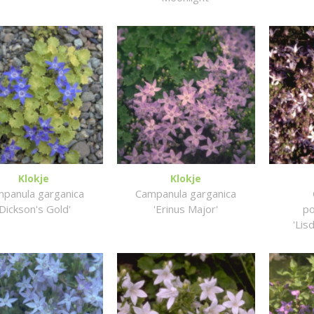
Klokje
Klokje
panula garganica
Campanula garganica
'Dickson's Gold'
'Erinus Major'
po
'Lis