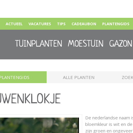
ACTUEEL
VACATURES
TIPS
CADEAUBON
PLANTENGIDS
TUINPLANTEN
MOESTUIN
GAZON
PLANTENGIDS
ALLE PLANTEN
ZOEK
LUWENKLOKJE
De nederlandse naam 
bloemkleur is wit en de b
zijn groen en ongevee