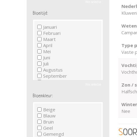
Wis selectie
Neder
Kluwen
Bloeitijd:
Wetens
Januari
Campanu
Februari
Maart
April
Type p
Mei
Vaste p
Juni
Juli
Vochti
Augustus
Vochth
September
Oktober
Zon / 
Wis selectie
November
Halfsc
December
Bloemkleur:
Winter
Beige
Nee
Blauw
Bruin
Geel
SOO
Gemengd