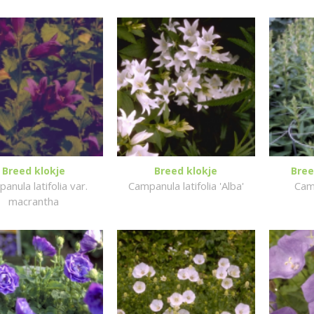
Breed klokje
Breed klokje
Bree
anula latifolia var.
Campanula latifolia 'Alba'
Camp
macrantha