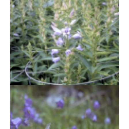
Breedbladig klokje
Campanula latifolia 'Gloaming'