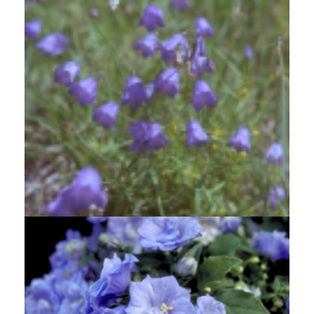
Grasklokje
Campanula rotundifolia