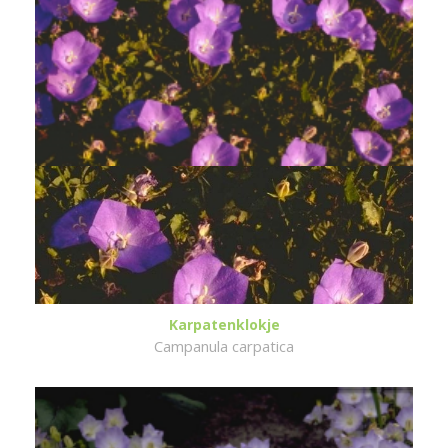
Karpatenklokje
Campanula carpatica