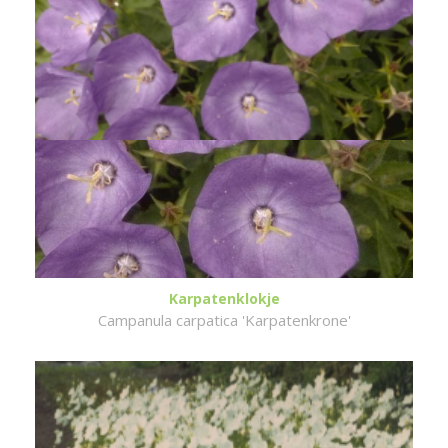
Karpatenklokje
Campanula carpatica 'Karpatenkrone'