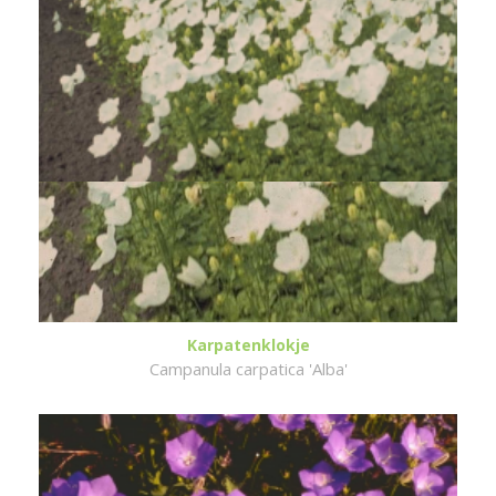
Karpatenklokje
Campanula carpatica 'Alba'