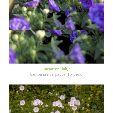
Karpatenklokje
Campanula carpatica 'Torpedo'