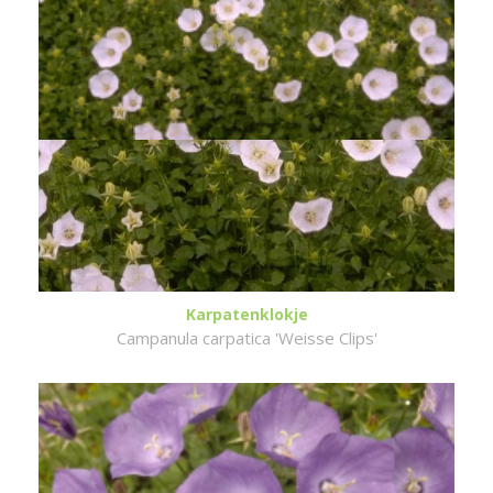
Karpatenklokje
Campanula carpatica 'Weisse Clips'