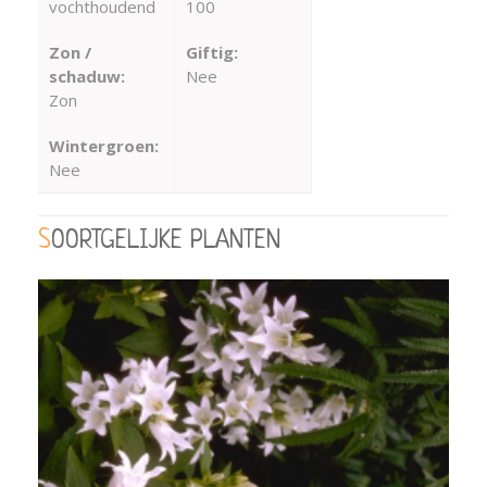
vochthoudend
100
Zon /
Giftig:
schaduw:
Nee
Zon
Wintergroen:
Nee
SOORTGELIJKE PLANTEN