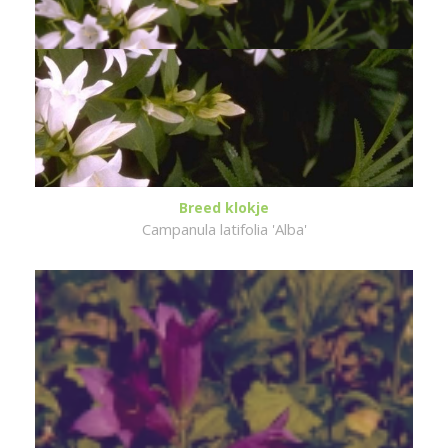
Breed klokje
Campanula latifolia 'Alba'