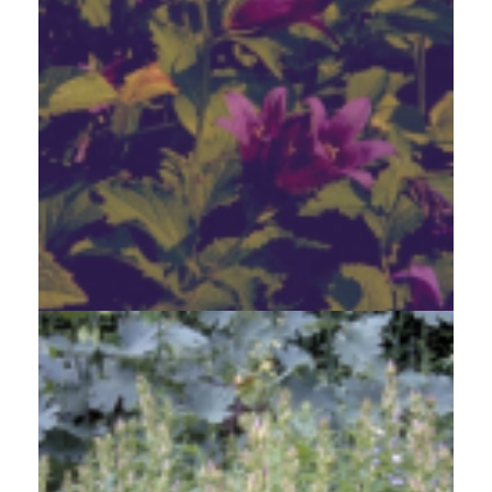
Breed klokje
Campanula latifolia var. macrantha